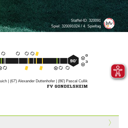
Staffel-ID:
320091
Spiel:
320091024 / 4. Spieltag

90’


| (67')


| (86')


FV GONDELSHEIM