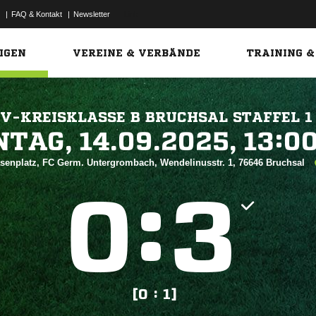
|
FAQ & Kontakt
|
Newsletter
Link
IGEN
VEREINE & VERBÄNDE
TRAINING &
V-KREISKLASSE B BRUCHSAL STAFFEL 1
 


senplatz, FC Germ. Untergrombach, Wendelinusstr. 1, 76646 Bruchsal
:


[0 : 1]