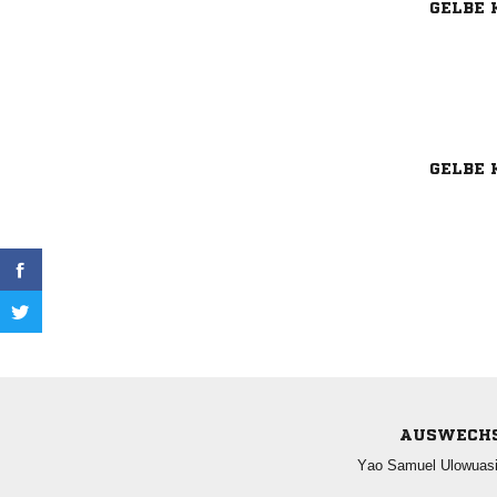
GELBE 
GELBE 
AUSWECH
  