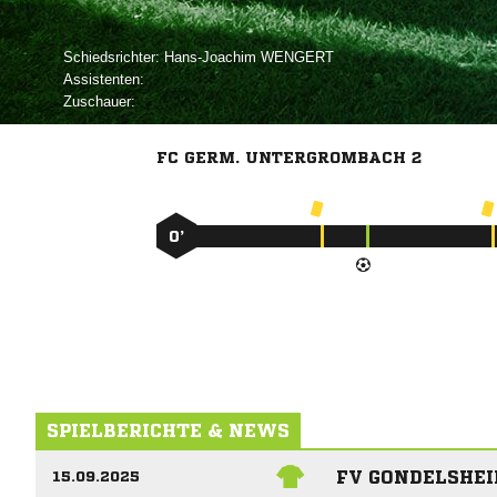
Schiedsrichter:
 
Assistenten:
Zuschauer:
FC GERM. UNTERGROMBACH 2
0’
SPIELBERICHTE & NEWS
FV GONDELSHEI
15.09.2025