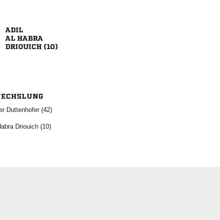

 
 
ECHSLUNG
  
  