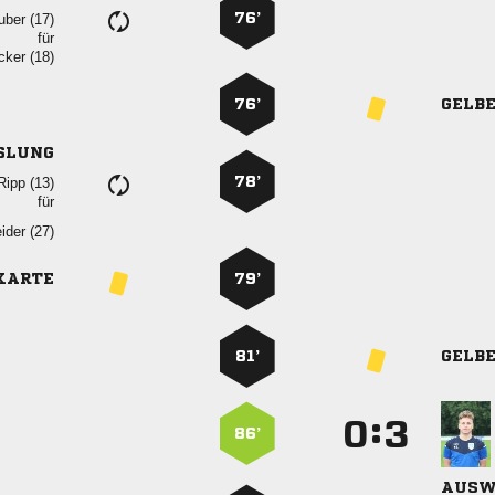
76’
 
für
 
76’
GELB
SLUNG
78’
 
für
 
KARTE
79’
81’
GELB
:


86’
AUSW