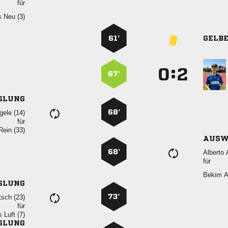
für
  
61’
GELB
:


67’
SLUNG
68’
 
für
 
AUSW
68’
 
für
 
SLUNG
73’
 
für
  
SLUNG