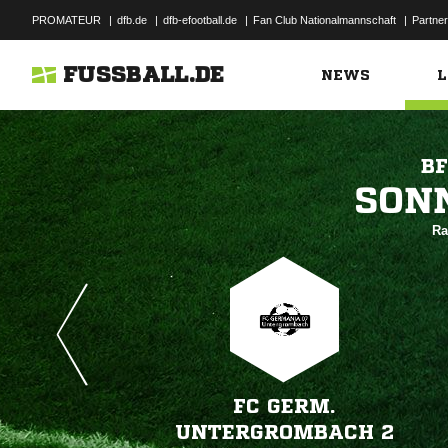
PROMATEUR
|
dfb.de
|
dfb-efootball.de
|
Fan Club Nationalmannschaft
|
Partner
FUSSBALL.DE
NEWS
L
BF

Ra
FC GERM.
UNTERGROMBACH 2