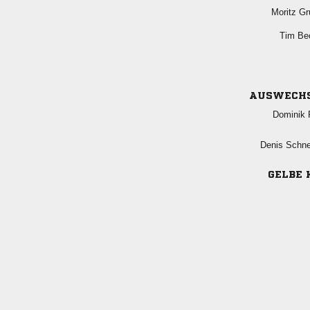
 
 
AUSWECH
 
 
GELBE 