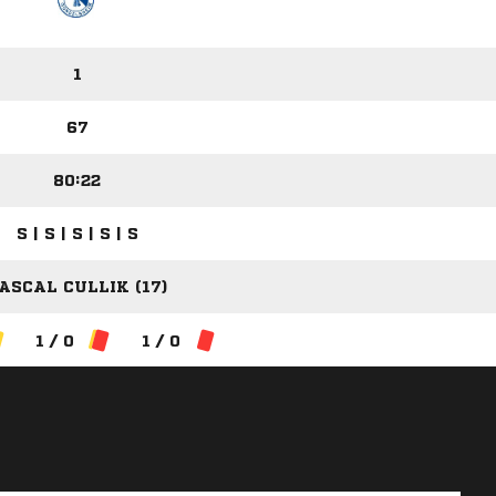
1
67
80:22
S | S | S | S | S
ASCAL CULLIK (17)
1 / 0
1 / 0