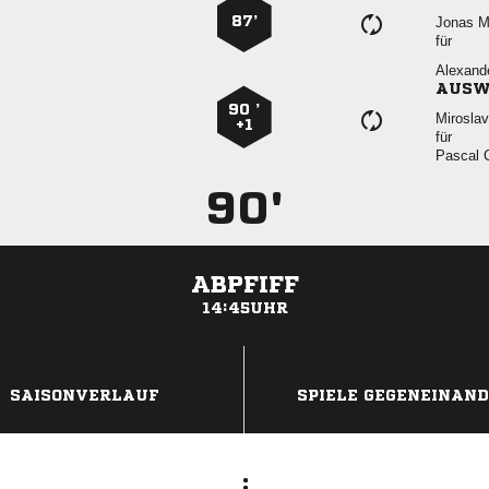
87’
 
für

AUSW
90 ’

+1
für
 
90'
ABPFIFF
14:45UHR
ANZEIGE
SAISONVERLAUF
SPIELE GEGENEINAN
: