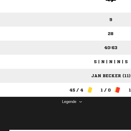
9
28
40:63
S | N | N | N | S
JAN BECKER (11)
45 / 4
1 / 0
1
Legende