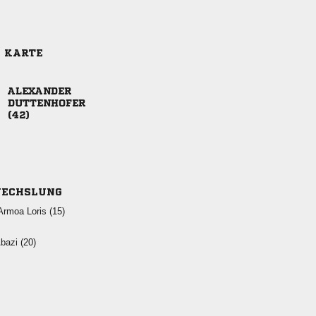
E KARTE



ECHSLUNG
  
 