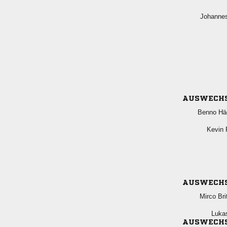

AUSWECH
 
 
AUSWECH
 

AUSWECH