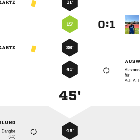
KARTE
11’
:


15’
KARTE
26’
AUSW
41’

für
  
45'
SLUNG
46’
 
