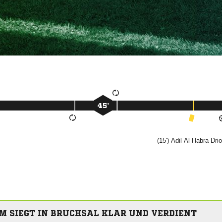
45’
(15')

  
M SIEGT IN BRUCHSAL KLAR UND VERDIENT