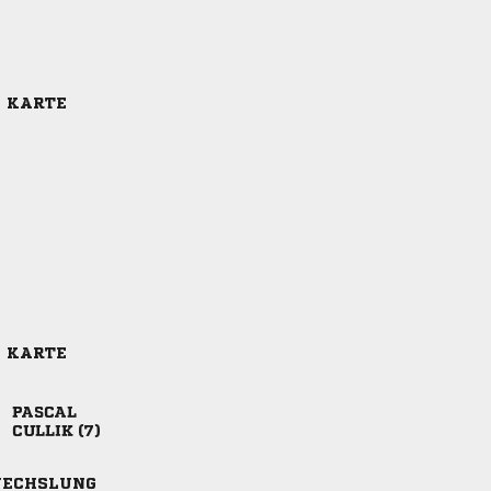
E KARTE
E KARTE

 
ECHSLUNG