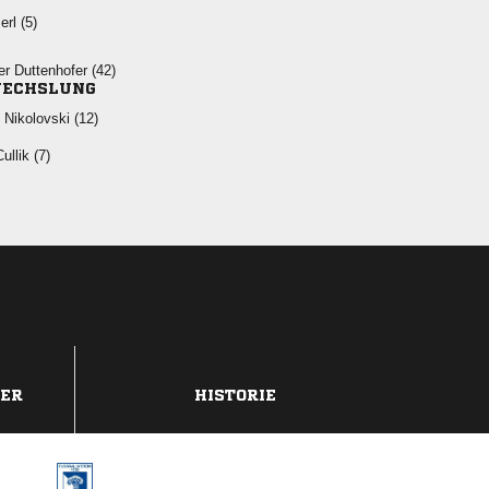
 
  
ECHSLUNG
  
 
DER
HISTORIE