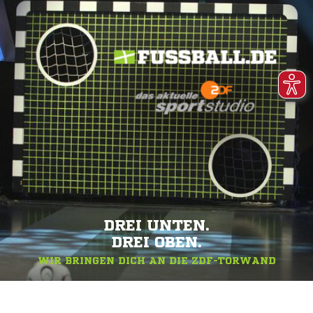
DREI UNTEN.
DREI OBEN.
WIR BRINGEN DICH AN DIE ZDF-TORWAND