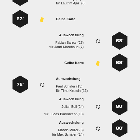
für
  
62’
Gelbe Karte
Auswechslung
68’
  
für
  
69’
Gelbe Karte
Auswechslung
72’
  
für
  
Auswechslung
80’
  
für
  
Auswechslung
80’
  
für
  