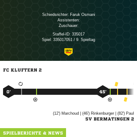
Schiedsrichter:
 
Assistenten:
Zuschauer:
Staffel-ID:
335017
Spiel:
335017051 / 9. Spieltag
FC KLUFTERN 2
0’
45’
(12')

| (46')

| (82')

SV BERMATINGEN 2
SPIELBERICHTE & NEWS