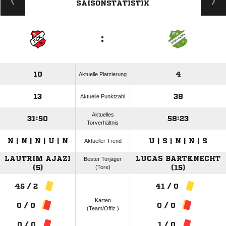
SAISONSTATISTIK
:
10
4
Aktuelle Platzierung
13
38
Aktuelle Punktzahl
Aktuelles
31:50
58:23
Torverhältnis
N | N | N | U | N
U | S | N | N | S
Aktueller Trend
LAUTRIM AJAZI
LUCAS BARTKNECHT
Bester Torjäger
(5)
(Tore)
(15)
45 / 2
41 / 0
Karten
0 / 0
0 / 0
(Team/Offiz.)
0 / 0
1 / 0