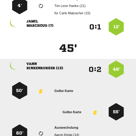
4’
   
für
  

:


 
12’
45'

:


 
46’
50’
Gelbe Karte
55’
Gelbe Karte
Auswechslung
60’
  