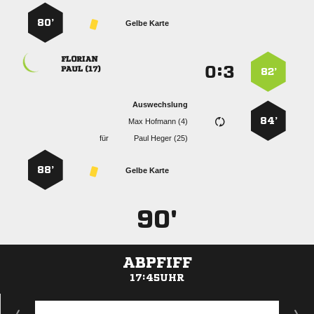
80’
Gelbe Karte

:


 
82’
Auswechslung
84’
  
für
  
88’
Gelbe Karte
90'
ABPFIFF
17:45UHR
ANZEIGE