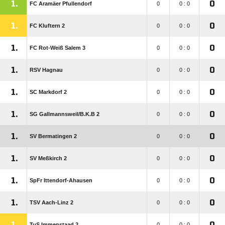
1.
0
FC Aramäer Pfullendorf
0
0 : 0
1.
0
FC Kluftern 2
0
0 : 0
1.
0
FC Rot-Weiß Salem 3
0
0 : 0
1.
0
RSV Hagnau
0
0 : 0
1.
0
SC Markdorf 2
0
0 : 0
1.
0
SG Gallmannsweil/​B.K.B 2
0
0 : 0
1.
0
SV Bermatingen 2
0
0 : 0
1.
0
SV Meßkirch 2
0
0 : 0
1.
0
SpFr Ittendorf-Ahausen
0
0 : 0
1.
0
TSV Aach-Linz 2
0
0 : 0
1.
0
TuS Immenstaad 2
0
0 : 0