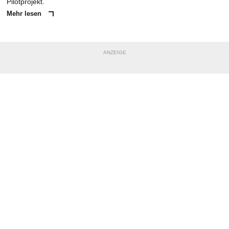
Pilotprojekt.
Mehr lesen
ANZEIGE
NACHRICHT SENDEN
* Pflichtfelder