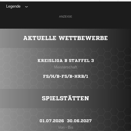
Legende
ANZEIGE
AKTUELLE WETTBEWERBE
KREISLIGA B STAFFEL 3
Meisterschaft
FS/H/B-FS/B-HRB/1
SPIELSTÄTTEN
01.07.2026 ​ 30.06.2027
Von - Bis