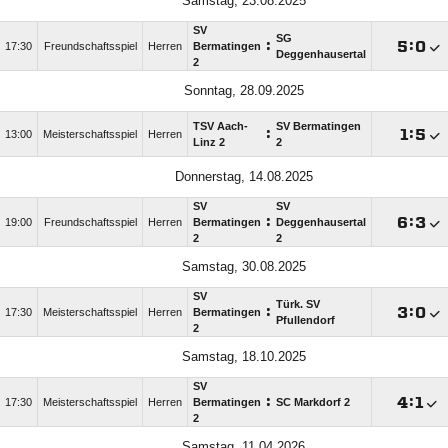
Samstag, 23.08.2025
SV
SG
:

:

17:30
Freundschaftsspiel
Herren
Bermatingen
Deggenhausertal
2
Sonntag, 28.09.2025
TSV Aach-
SV Bermatingen
:

:

13:00
Meisterschaftsspiel
Herren
Linz 2
2
Donnerstag, 14.08.2025
SV
SV
:

:

19:00
Freundschaftsspiel
Herren
Bermatingen
Deggenhausertal
2
2
Samstag, 30.08.2025
SV
Türk. SV
:

:

17:30
Meisterschaftsspiel
Herren
Bermatingen
Pfullendorf
2
Samstag, 18.10.2025
SV
:

:

17:30
Meisterschaftsspiel
Herren
Bermatingen
SC Markdorf 2
2
Samstag, 11.04.2026