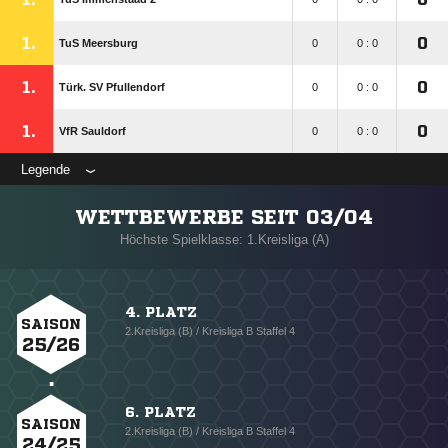
1.
0
TuS Meersburg
0
0 : 0
1.
0
Türk. SV Pfullendorf
0
0 : 0
1.
0
VfR Sauldorf
0
0 : 0
Legende
WETTBEWERBE SEIT 03/04
Höchste Spielklasse: 1.Kreisliga (A)
4. PLATZ
SAISON
2.Kreisliga (B) / Kreisliga B Staffel 4
25/26
6. PLATZ
SAISON
2.Kreisliga (B) / Kreisliga B Staffel 4
24/25