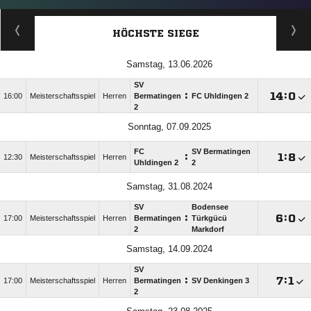
HÖCHSTE SIEGE
Samstag, 13.06.2026
SV
:

:

16:00
Meisterschaftsspiel
Herren
Bermatingen
FC Uhldingen 2
2
Sonntag, 07.09.2025
FC
SV Bermatingen
:

:

12:30
Meisterschaftsspiel
Herren
Uhldingen 2
2
Samstag, 31.08.2024
SV
Bodensee
:

:

17:00
Meisterschaftsspiel
Herren
Bermatingen
Türkgücü
2
Markdorf
Samstag, 14.09.2024
SV
:

:

17:00
Meisterschaftsspiel
Herren
Bermatingen
SV Denkingen 3
2