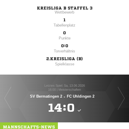
KREISLIGA B STAFFEL 3
Wettbewerb
1
Tabellenplatz
0
Punkte
0:0
Torverhältnis
2.KREISLIGA (B)
Spielklasse
Letztes Spiel: Sa, 13.06.2026
16:00 | Meisterschaften
SV Bermatingen 2
-
FC Uhldingen 2

:

MANNSCHAFTS-NEWS