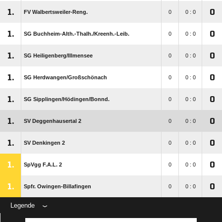
1.
0
FV Walbertsweiler-Reng.
0
0 : 0
1.
0
SG Buchheim-Alth.-Thalh./​Kreenh.-Leib.
0
0 : 0
1.
0
SG Heiligenberg/​Illmensee
0
0 : 0
1.
0
SG Herdwangen/​Großschönach
0
0 : 0
1.
0
SG Sipplingen/​Hödingen/​Bonnd.
0
0 : 0
1.
0
SV Deggenhausertal 2
0
0 : 0
1.
0
SV Denkingen 2
0
0 : 0
1.
0
SpVgg F.A.L. 2
0
0 : 0
1.
0
Spfr. Owingen-Billafingen
0
0 : 0
Legende