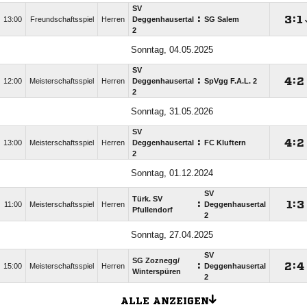
SV
:

:

13:00
Freundschaftsspiel
Herren
Deggenhausertal
SG Salem
2
Sonntag, 04.05.2025
SV
:

:

12:00
Meisterschaftsspiel
Herren
Deggenhausertal
SpVgg F.A.L. 2
2
Sonntag, 31.05.2026
SV
:

:

13:00
Meisterschaftsspiel
Herren
Deggenhausertal
FC Kluftern
2
Sonntag, 01.12.2024
SV
Türk. SV
:

:

11:00
Meisterschaftsspiel
Herren
Deggenhausertal
Pfullendorf
2
Sonntag, 27.04.2025
SV
SG Zoznegg/​
:

:

15:00
Meisterschaftsspiel
Herren
Deggenhausertal
Winterspüren
2
ALLE ANZEIGEN