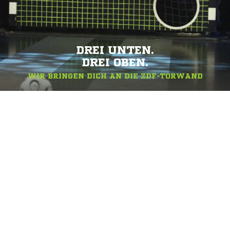
DREI UNTEN.
DREI OBEN.
WIR BRINGEN DICH AN DIE ZDF-TORWAND