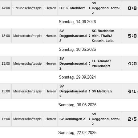
SV
:

:

14:00
Freundschaftsspiel
Herren
B.T.G. Markdorf
Deggenhausertal
2
Sonntag, 14.06.2026
SV
SG Buchheim-
:

:

13:00
Meisterschaftsspiel
Herren
Deggenhausertal
Alth.-Thalh./​
2
Kreenh.-Leib.
Sonntag, 10.05.2026
SV
FC Aramäer
:

:

13:00
Meisterschaftsspiel
Herren
Deggenhausertal
Pfullendorf
2
Sonntag, 29.09.2024
SV
:

:

13:00
Meisterschaftsspiel
Herren
Deggenhausertal
SV Meßkirch
2
Samstag, 06.06.2026
SV
:

:

17:00
Meisterschaftsspiel
Herren
SV Denkingen 2
Deggenhausertal
2
Samstag, 22.02.2025