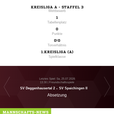
KREISLIGA A - STAFFEL 3
Wettbewerb
1
Tabellenplatz
0
Punkte
0:0
Torverhältnis
1.KREISLIGA (A)
Spielklasse
Letztes Spiel: Sa, 25.07.2026
13:30 | Freundschaftsspiele
SV Deggenhausertal 2
-
SV Spaichingen II
Absetzung
MANNSCHAFTS-NEWS