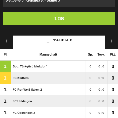
Wettbewerb:
Kreisliga A - Staffel 3
LOS
TABELLE
Pl.
Mannschaft
Sp.
Torv.
Pkt.
1.
0
Bod. Türkgücü Markdorf
0
0 : 0
1.
0
FC Kluftern
0
0 : 0
1.
0
FC Rot-Weiß Salem 2
0
0 : 0
1.
0
FC Uhldingen
0
0 : 0
1.
0
FC Überlingen 2
0
0 : 0