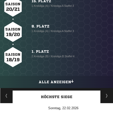
15. PLATZ
SAISON
1.Kreisliga (A) / Kreisliga A Staffel 3
20/21
8. PLATZ
SAISON
1.Kreisliga (A) / Kreisliga A Staffel 3
19/20
1. PLATZ
SAISON
2.Kreisliga (B) / Kreisliga B Staffel 4
18/19
ALLE ANZEIGEN
HÖCHSTE SIEGE
Sonntag, 22.02.2026