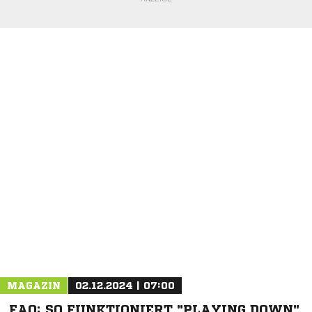
NACHRICHT SENDEN
* Pflichtfelder
MAGAZIN
02.12.2024 | 07:00
FAQ: SO FUNKTIONIERT "PLAYING DOWN"