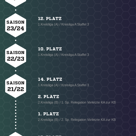
12. PLATZ
SAISON
1.Kreisliga (A) / Kreisliga A Staffel 3
23/24
10. PLATZ
SAISON
1.Kreisliga (A) / Kreisliga A Staffel 3
22/23
14. PLATZ
SAISON
1.Kreisliga (A) / Kreisliga A Staffel 3
21/22
2. PLATZ
2.Kreisliga (B) / 1. Sp. Relegation Vorletzte KA zur KB
1. PLATZ
2.Kreisliga (B) / 2. Sp. Relegation Vorletzte KA zur KB