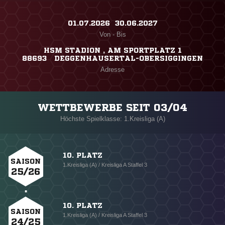
01.07.2026 ​ 30.06.2027
Von - Bis
HSM STADION , AM SPORTPLATZ 1
88693 DEGGENHAUSERTAL-OBERSIGGINGEN
Adresse
WETTBEWERBE SEIT 03/04
Höchste Spielklasse: 1.Kreisliga (A)
10. PLATZ
SAISON
1.Kreisliga (A) / Kreisliga A Staffel 3
25/26
10. PLATZ
SAISON
1.Kreisliga (A) / Kreisliga A Staffel 3
24/25