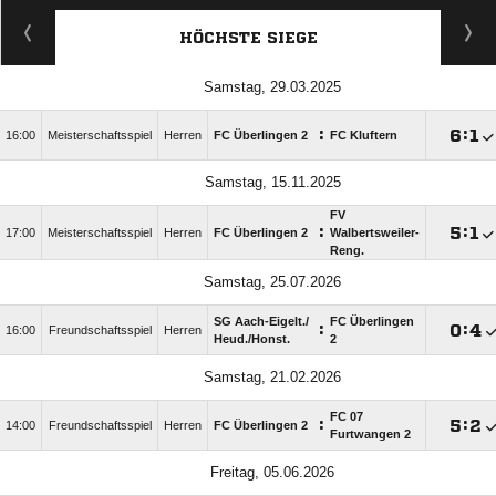
HÖCHSTE SIEGE
Samstag, 29.03.2025
:

:

16:00
Meisterschaftsspiel
Herren
FC Überlingen 2
FC Kluftern
Samstag, 15.11.2025
FV
:

:

17:00
Meisterschaftsspiel
Herren
FC Überlingen 2
Walbertsweiler-
Reng.
Samstag, 25.07.2026
SG Aach-Eigelt./​
FC Überlingen
:

:

16:00
Freundschaftsspiel
Herren
Heud./​Honst.
2
Samstag, 21.02.2026
FC 07
:

:

14:00
Freundschaftsspiel
Herren
FC Überlingen 2
Furtwangen 2
Freitag, 05.06.2026