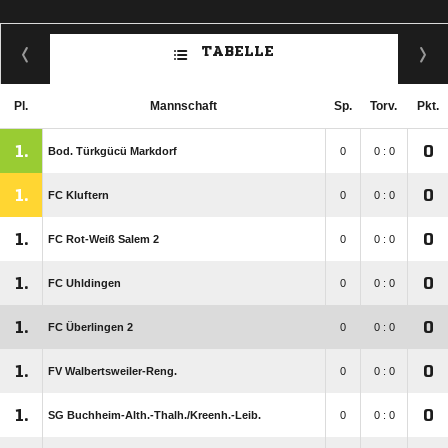
TABELLE
Pl.
Mannschaft
Sp.
Torv.
Pkt.
1.
0
Bod. Türkgücü Markdorf
0
0 : 0
1.
0
FC Kluftern
0
0 : 0
1.
0
FC Rot-Weiß Salem 2
0
0 : 0
1.
0
FC Uhldingen
0
0 : 0
1.
0
FC Überlingen 2
0
0 : 0
1.
0
FV Walbertsweiler-Reng.
0
0 : 0
1.
0
SG Buchheim-Alth.-Thalh./​Kreenh.-Leib.
0
0 : 0