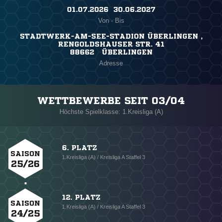
01.07.2026 ​ 30.06.2027
Von - Bis
STADTWERK-AM-SEE-STADION ÜBERLINGEN ,
RENGOLDSHAUSER STR. 41
88662 ÜBERLINGEN
Adresse
WETTBEWERBE SEIT 03/04
Höchste Spielklasse: 1.Kreisliga (A)
6. PLATZ
SAISON
1.Kreisliga (A) / Kreisliga A Staffel 3
25/26
12. PLATZ
SAISON
1.Kreisliga (A) / Kreisliga A Staffel 3
24/25