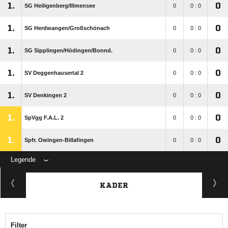
1.
0
SG Heiligenberg/​Illmensee
0
0 : 0
1.
0
SG Herdwangen/​Großschönach
0
0 : 0
1.
0
SG Sipplingen/​Hödingen/​Bonnd.
0
0 : 0
1.
0
SV Deggenhausertal 2
0
0 : 0
1.
0
SV Denkingen 2
0
0 : 0
1.
0
SpVgg F.A.L. 2
0
0 : 0
1.
0
Spfr. Owingen-Billafingen
0
0 : 0
Legende
KADER
Filter