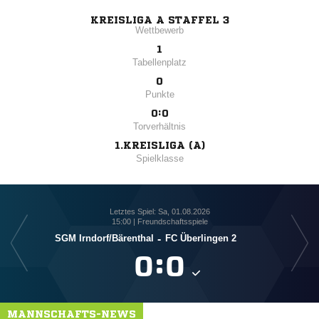
KREISLIGA A STAFFEL 3
Wettbewerb
1
Tabellenplatz
0
Punkte
0:0
Torverhältnis
1.KREISLIGA (A)
Spielklasse
Letztes Spiel: Sa, 01.08.2026
15:00 | Freundschaftsspiele
SGM Irndorf/​Bärenthal
-
FC Überlingen 2

:

MANNSCHAFTS-NEWS