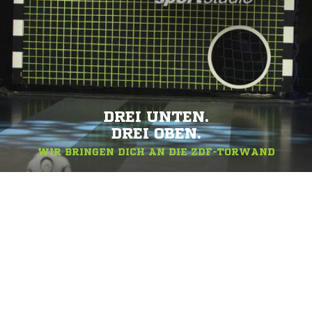
DREI UNTEN.
DREI OBEN.
WIR BRINGEN DICH AN DIE ZDF-TORWAND