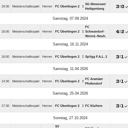
SG Illmensee/​
:

:

19:30
Meisterschaftsspiel
Herren
FC Überlingen 2
Heiligenberg
Samstag, 07.09.2024
FC
:

:

16:00
Meisterschaftsspiel
Herren
FC Überlingen 2
Schwandorf-
Wornd.-Neuh.
Samstag, 16.11.2024
:

:

16:00
Meisterschaftsspiel
Herren
FC Überlingen 2
SpVgg F.A.L. 2
Samstag, 11.04.2026
FC Aramäer
:

:

14:30
Meisterschaftsspiel
Herren
FC Überlingen 2
Pfullendorf
Samstag, 25.04.2026
:

:

17:30
Meisterschaftsspiel
Herren
FC Überlingen 2
FC Kluftern
Sonntag, 27.10.2024
SV