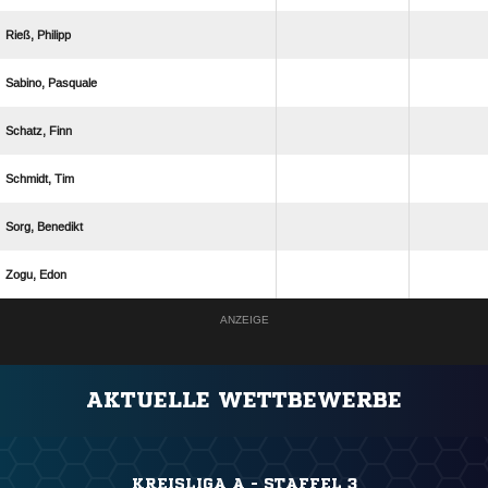
 
 
 
 
 
 
ANZEIGE
AKTUELLE WETTBEWERBE
KREISLIGA A - STAFFEL 3