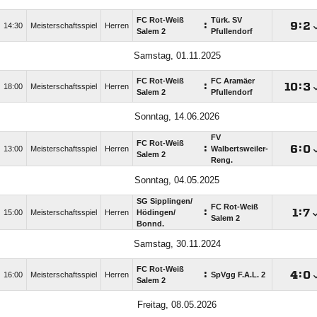
FC Rot-Weiß
Türk. SV
:

:

14:30
Meisterschaftsspiel
Herren
Salem 2
Pfullendorf
Samstag, 01.11.2025
FC Rot-Weiß
FC Aramäer
:

:

18:00
Meisterschaftsspiel
Herren
Salem 2
Pfullendorf
Sonntag, 14.06.2026
FV
FC Rot-Weiß
:

:

13:00
Meisterschaftsspiel
Herren
Walbertsweiler-
Salem 2
Reng.
Sonntag, 04.05.2025
SG Sipplingen/​
FC Rot-Weiß
:

:

15:00
Meisterschaftsspiel
Herren
Hödingen/​
Salem 2
Bonnd.
Samstag, 30.11.2024
FC Rot-Weiß
:

:

16:00
Meisterschaftsspiel
Herren
SpVgg F.A.L. 2
Salem 2
Freitag, 08.05.2026