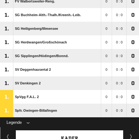
1.
0
FV Walbertsweiler-Reng.
0
0 : 0
1.
0
SG Buchheim-Alth.-Thalh./​Kreenh.-Leib.
0
0 : 0
1.
0
SG Heiligenberg/​Illmensee
0
0 : 0
1.
0
SG Herdwangen/​Großschönach
0
0 : 0
1.
0
SG Sipplingen/​Hödingen/​Bonnd.
0
0 : 0
1.
0
SV Deggenhausertal 2
0
0 : 0
1.
0
SV Denkingen 2
0
0 : 0
1.
0
SpVgg F.A.L. 2
0
0 : 0
1.
0
Spfr. Owingen-Billafingen
0
0 : 0
Legende
KADER