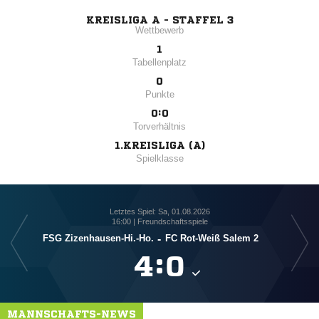
KREISLIGA A - STAFFEL 3
Wettbewerb
1
Tabellenplatz
0
Punkte
0:0
Torverhältnis
1.KREISLIGA (A)
Spielklasse
Letztes Spiel: Sa, 01.08.2026
16:00 | Freundschaftsspiele
FSG Zizenhausen-Hi.-Ho.
-
FC Rot-Weiß Salem 2

:

MANNSCHAFTS-NEWS