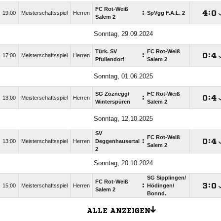
FC Rot-Weiß
:

:

19:00
Meisterschaftsspiel
Herren
SpVgg F.A.L. 2
Salem 2
Sonntag, 29.09.2024
Türk. SV
FC Rot-Weiß
:

:

17:00
Meisterschaftsspiel
Herren
Pfullendorf
Salem 2
Sonntag, 01.06.2025
SG Zoznegg/​
FC Rot-Weiß
:

:

13:00
Meisterschaftsspiel
Herren
Winterspüren
Salem 2
Sonntag, 12.10.2025
SV
FC Rot-Weiß
:

:

13:00
Meisterschaftsspiel
Herren
Deggenhausertal
Salem 2
2
Sonntag, 20.10.2024
SG Sipplingen/​
FC Rot-Weiß
:

:

15:00
Meisterschaftsspiel
Herren
Hödingen/​
Salem 2
Bonnd.
ALLE ANZEIGEN