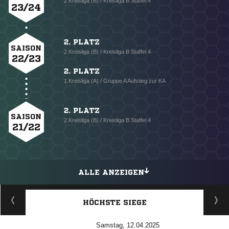
2.Kreisliga (B) / Kreisliga B Staffel 4
23/24
2. PLATZ
SAISON
2.Kreisliga (B) / Kreisliga B Staffel 4
22/23
2. PLATZ
1.Kreisliga (A) / Gruppe A Aufstieg zur KA
2. PLATZ
SAISON
2.Kreisliga (B) / Kreisliga B Staffel 4
21/22
ALLE ANZEIGEN
HÖCHSTE SIEGE
Samstag, 12.04.2025