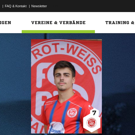
|
FAQ & Kontakt
|
Newsletter
Link
IGEN
VEREINE & VERBÄNDE
TRAINING &
7