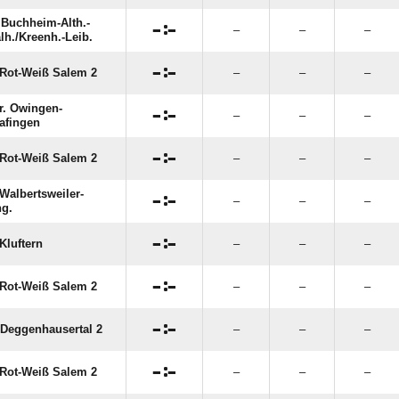
Buchheim-Alth.-

:

–
–
–
lh./​Kreenh.-Leib.

:

Rot-Weiß Salem 2
–
–
–
r. Owingen-

:

–
–
–
lafingen

:

Rot-Weiß Salem 2
–
–
–
Walbertsweiler-

:

–
–
–
g.

:

Kluftern
–
–
–

:

Rot-Weiß Salem 2
–
–
–

:

Deggenhausertal 2
–
–
–

:

Rot-Weiß Salem 2
–
–
–