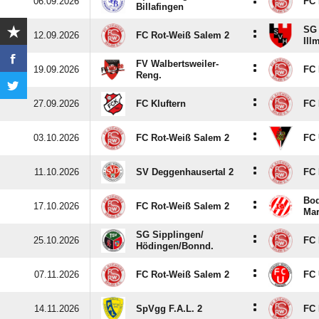
:
06.09.2026
FC 
Billafingen
SG 
:
12.09.2026
FC Rot-Weiß Salem 2
Ill
FV Walbertsweiler-
:
19.09.2026
FC 
Reng.
:
27.09.2026
FC Kluftern
FC 
:
03.10.2026
FC Rot-Weiß Salem 2
FC 
:
11.10.2026
SV Deggenhausertal 2
FC 
Bod
:
17.10.2026
FC Rot-Weiß Salem 2
Mar
SG Sipplingen/​
:
25.10.2026
FC 
Hödingen/​Bonnd.
:
07.11.2026
FC Rot-Weiß Salem 2
FC 
:
14.11.2026
SpVgg F.A.L. 2
FC 