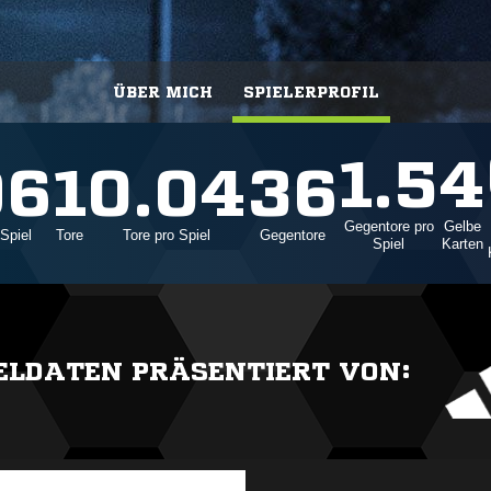
ÜBER MICH
SPIELERPROFIL
1.5
4
96
1
0.04
36
Gegentore pro
Gelbe
Spiel
Tore
Tore pro Spiel
Gegentore
Spiel
Karten
IELDATEN PRÄSENTIERT VON: