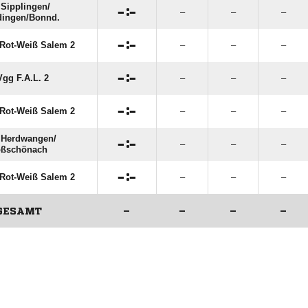
Sipplingen/​

:

–
–
–
ingen/​Bonnd.

:

Rot-Weiß Salem 2
–
–
–

:

gg F.A.L. 2
–
–
–

:

Rot-Weiß Salem 2
–
–
–
Herdwangen/​

:

–
–
–
oßschönach

:

Rot-Weiß Salem 2
–
–
–
GESAMT
–
–
–
–
ANZEIGE
ANZEIGE