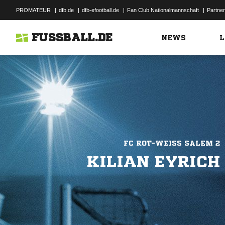
PROMATEUR
|
dfb.de
|
dfb-efootball.de
|
Fan Club Nationalmannschaft
|
Partner
FUSSBALL.DE
NEWS
L
FC ROT-WEISS SALEM 2
KILIAN EYRICH