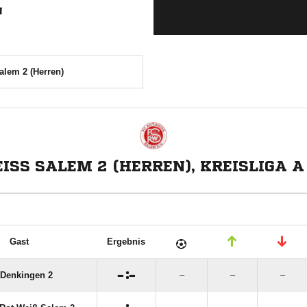
N
alem 2 (Herren)
ISS SALEM 2 (HERREN), KREISLIGA A 
Gast
Ergebnis

:

Denkingen 2
–
–
–