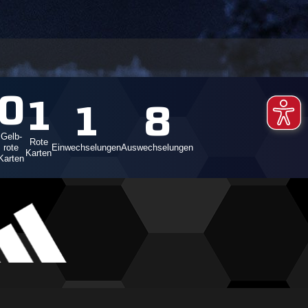
0
1
1
8
Gelb-
Rote
rote
Einwechselungen
Auswechselungen
Karten
Karten