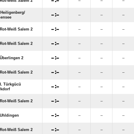

:

Rot-Weiß Salem 2
–
–
–
Heiligenberg/​

:

–
–
–
mensee

:

Rot-Weiß Salem 2
–
–
–

:

Rot-Weiß Salem 2
–
–
–

:

Überlingen 2
–
–
–

:

Rot-Weiß Salem 2
–
–
–
. Türkgücü

:

–
–
–
kdorf

:

Rot-Weiß Salem 2
–
–
–

:

Uhldingen
–
–
–

:

Rot-Weiß Salem 2
–
–
–