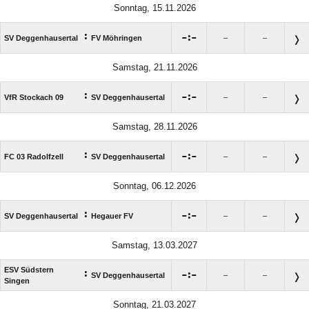
Sonntag, 15.11.2026
:

:

SV Deggenhausertal
FV Möhringen
–
–
Samstag, 21.11.2026
:

:

VfR Stockach 09
SV Deggenhausertal
–
–
Samstag, 28.11.2026
:

:

FC 03 Radolfzell
SV Deggenhausertal
–
–
Sonntag, 06.12.2026
:

:

SV Deggenhausertal
Hegauer FV
–
–
Samstag, 13.03.2027
ESV Südstern
:

:

SV Deggenhausertal
–
–
Singen
Sonntag, 21.03.2027