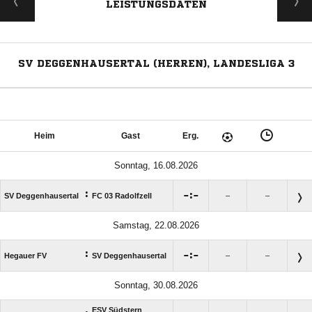
LEISTUNGSDATEN
SV DEGGENHAUSERTAL (HERREN), LANDESLIGA 3
Heim
Gast
Erg.
Sonntag, 16.08.2026
:

:

SV Deggenhausertal
FC 03 Radolfzell
–
–
Samstag, 22.08.2026
:

:

Hegauer FV
SV Deggenhausertal
–
–
Sonntag, 30.08.2026
ESV Südstern