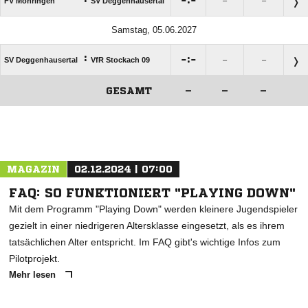

:

FV Möhringen
SV Deggenhausertal
–
–
Samstag, 05.06.2027
:

:

SV Deggenhausertal
VfR Stockach 09
–
–
GESAMT
–
–
–
ANZEIGE
MAGAZIN
02.12.2024 | 07:00
FAQ: SO FUNKTIONIERT "PLAYING DOWN"
Mit dem Programm "Playing Down" werden kleinere Jugendspieler
gezielt in einer niedrigeren Altersklasse eingesetzt, als es ihrem
tatsächlichen Alter entspricht. Im FAQ gibt's wichtige Infos zum
Pilotprojekt.
Mehr lesen