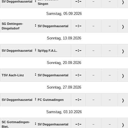
:

:

SV Deggenhausertal
–
–
Singen
Samstag, 05.09.2026
SG Dettingen-
:

:

SV Deggenhausertal
–
–
Dingelsdorf
Sonntag, 13.09.2026
:

:

SV Deggenhausertal
SpVgg F.A.L.
–
–
Sonntag, 20.09.2026
:

:

TSV Aach-Linz
SV Deggenhausertal
–
–
Sonntag, 27.09.2026
:

:

SV Deggenhausertal
FC Gutmadingen
–
–
Samstag, 03.10.2026
SC Gottmadingen-
:

:

SV Deggenhausertal
–
–
Biet.