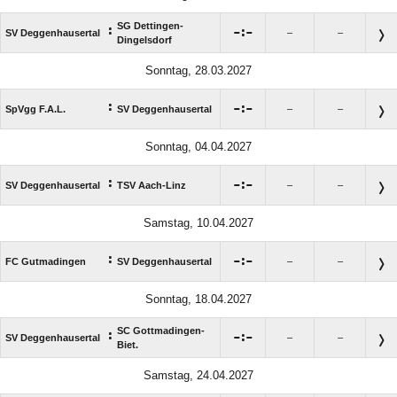
SG Dettingen-
:

:

SV Deggenhausertal
–
–
Dingelsdorf
Sonntag, 28.03.2027
:

:

SpVgg F.A.L.
SV Deggenhausertal
–
–
Sonntag, 04.04.2027
:

:

SV Deggenhausertal
TSV Aach-Linz
–
–
Samstag, 10.04.2027
:

:

FC Gutmadingen
SV Deggenhausertal
–
–
Sonntag, 18.04.2027
SC Gottmadingen-
:

:

SV Deggenhausertal
–
–
Biet.
Samstag, 24.04.2027