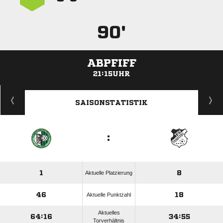
90'
ABPFIFF
21:15UHR
ANZEIGE
SAISONSTATISTIK
:
1
8
Aktuelle Platzierung
46
18
Aktuelle Punktzahl
Aktuelles
64:16
34:55
Torverhältnis