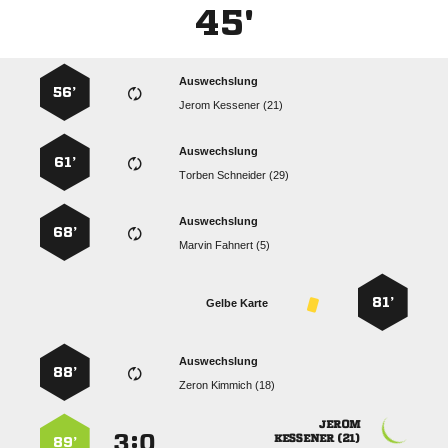
45'
Auswechslung
56’
  
Auswechslung
61’
  
Auswechslung
68’
  
81’
Gelbe Karte
Auswechslung
88’
  

:


 
89’