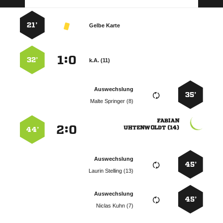
21’
Gelbe Karte
:


32’
k.A. (11)
Auswechslung
35’
  

:


 
44’
Auswechslung
45’
  
Auswechslung
45’
  