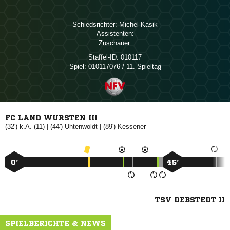
Schiedsrichter:
 
Assistenten:
Zuschauer:
Staffel-ID:
010117
Spiel:
010117076 / 11. Spieltag
FC LAND WURSTEN III
(32') k.A. (11) | (44')

| (89')

0’
45’
TSV DEBSTEDT II
SPIELBERICHTE & NEWS