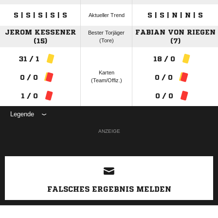
S | S | S | S | S
S | S | N | N | S
Aktueller Trend
JEROM KESSENER
FABIAN VON RIEGEN
Bester Torjäger
(15)
(Tore)
(7)
31 / 1
18 / 0
Karten
0 / 0
0 / 0
(Team/Offiz.)
1 / 0
0 / 0
Legende
ANZEIGE
FALSCHES ERGEBNIS MELDEN