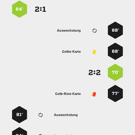
:


64’
68’
Auswechslung
68’
Gelbe Karte
:


70’
77’
Gelb-Rote Karte
81’
Auswechslung