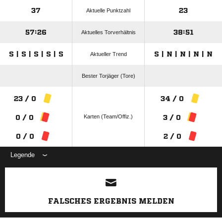
37
23
Aktuelle Punktzahl
57:26
38:51
Aktuelles Torverhältnis
S | S | S | S | S
S | N | N | N | N
Aktueller Trend
Bester Torjäger (Tore)
23 / 0
34 / 0
Karten (Team/Offiz.)
0 / 0
3 / 0
0 / 0
2 / 0
Legende
ANZEIGE
FALSCHES ERGEBNIS MELDEN