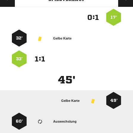
:


17’
32’
Gelbe Karte
:


33’
45'
49’
Gelbe Karte
60’
Auswechslung