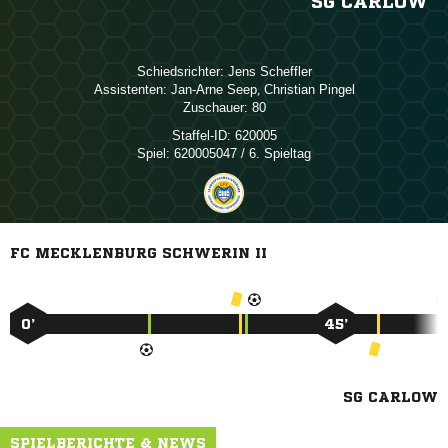
SG CARLOW
Schiedsrichter:
 
Assistenten:
 
,  
Zuschauer:
80
Staffel-ID:
620005
Spiel:
620005047 / 6. Spieltag
FC MECKLENBURG SCHWERIN II
0’
45’
SG CARLOW
SPIELBERICHTE & NEWS