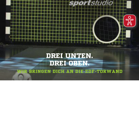
DREI UNTEN.
DREI OBEN.
WIR BRINGEN DICH AN DIE ZDF-TORWAND