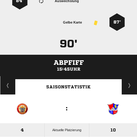
84’
Auswechslung
87’
Gelbe Karte
90'
ABPFIFF
15:45UHR
ANZEIGE
SAISONSTATISTIK
:
4
10
Aktuelle Platzierung