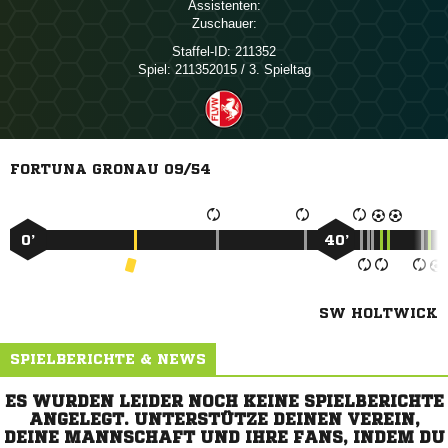
Assistenten:
Zuschauer:
Staffel-ID:
211352
Spiel:
211352015 / 3. Spieltag
FORTUNA GRONAU 09/54
0’
40’
SW HOLTWICK
SPIELBERICHTE & NEWS
ES WURDEN LEIDER NOCH KEINE SPIELBERICHTE
ANGELEGT. UNTERSTÜTZE DEINEN VEREIN,
DEINE MANNSCHAFT UND IHRE FANS, INDEM DU