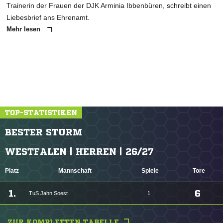
Trainerin der Frauen der DJK Arminia Ibbenbüren, schreibt einen
Liebesbrief ans Ehrenamt.
Mehr lesen
TOP-STATISTIKEN
BESTER STURM
WESTFALEN | HERREN | 26/27
Platz
Mannschaft
Spiele
Tore
1.
6
TuS Jahn Soest
1
ZUR KOMPLETTEN TABELLE