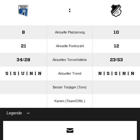
:
8
10
Aktuelle Platzierung
21
12
Aktuelle Punktzahl
34:28
23:53
Aktuelles Torverhältnis
S | S | U | N | N
N | S | S | N | N
Aktueller Trend
Bester Torjäger (Tore)
Karten (Team/Offiz.)
Legende
ANZEIGE