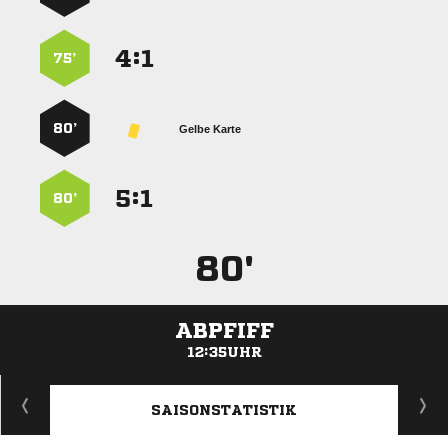
:


75’
80’
Gelbe Karte
:


80’
80'
ABPFIFF
12:35UHR
ANZEIGE
SAISONSTATISTIK