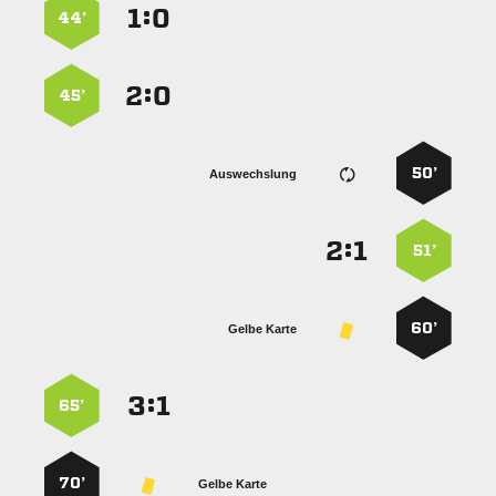
:


44’
:


45’
50’
Auswechslung
:


51’
60’
Gelbe Karte
:


65’
70’
Gelbe Karte