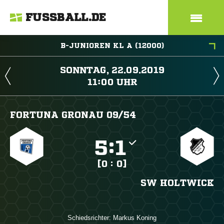
FUSSBALL.DE
B-JUNIOREN KL A (12000)
 
 
FORTUNA GRONAU 09/​54

:

[0 : 0]
SW HOLTWICK
Schiedsrichter:
 