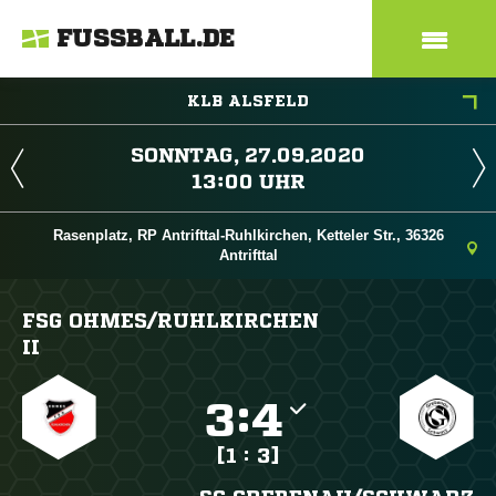
FUSSBALL.DE
KLB ALSFELD
 
 
Rasenplatz, RP Antrifttal-Ruhlkirchen, Ketteler Str., 36326
Antrifttal
FSG OHMES/​RUHLKIRCHEN
II

:

[1 : 3]