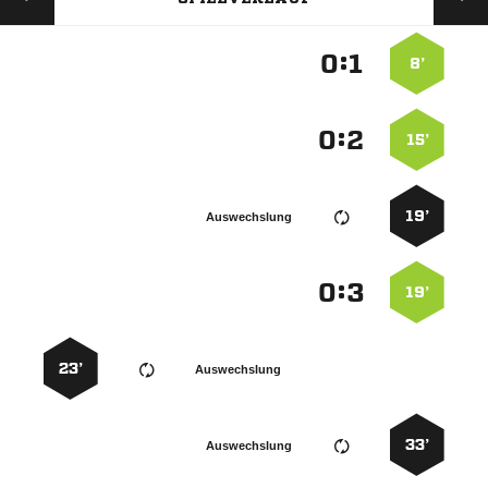
:


8’
:


15’
19’
Auswechslung
:


19’
23’
Auswechslung
33’
Auswechslung