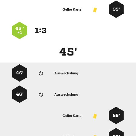
39’
Gelbe Karte
45 ’
:


+1
45'
46’
Auswechslung
46’
Auswechslung
56’
Gelbe Karte