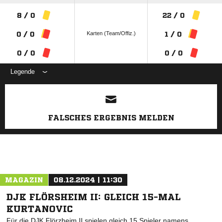
8 / 0
22 / 0
Karten (Team/Offiz.)
0 / 0
1 / 0
0 / 0
0 / 0
Legende
ANZEIGE
FALSCHES ERGEBNIS MELDEN
MAGAZIN
08.12.2024 | 11:30
DJK FLÖRSHEIM II: GLEICH 15-MAL
KURTANOVIC
Für die DJK Flörzheim II spielen gleich 15 Spieler namens