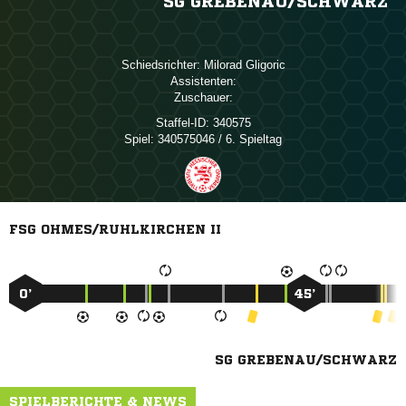
SG GREBENAU/​SCHWARZ
Schiedsrichter:
 
Assistenten:
Zuschauer:
Staffel-ID:
340575
Spiel:
340575046 / 6. Spieltag
FSG OHMES/RUHLKIRCHEN II
0’
45’
SG GREBENAU/SCHWARZ
SPIELBERICHTE & NEWS