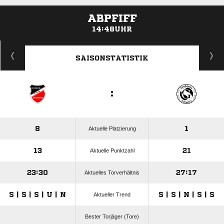
ABPFIFF
14:48UHR
ANZEIGE
SAISONSTATISTIK
:
8
1
Aktuelle Platzierung
13
21
Aktuelle Punktzahl
23:30
27:17
Aktuelles Torverhältnis
S | S | S | U | N
S | S | N | S | S
Aktueller Trend
Bester Torjäger (Tore)