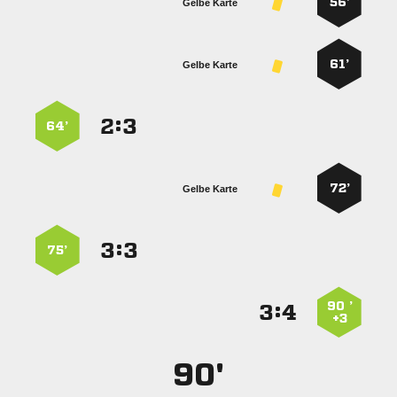
56’
Gelbe Karte
61’
Gelbe Karte
:


64’
72’
Gelbe Karte
:


75’
90 ’
:


+3
90'