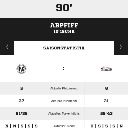
90'
ABPFIFF
12:15UHR
ANZEIGE
SAISONSTATISTIK
:
5
6
Aktuelle Platzierung
37
31
Aktuelle Punktzahl
61:35
55:43
Aktuelles Torverhältnis
N | N | S | S | S
U | S | S | S | N
Aktueller Trend