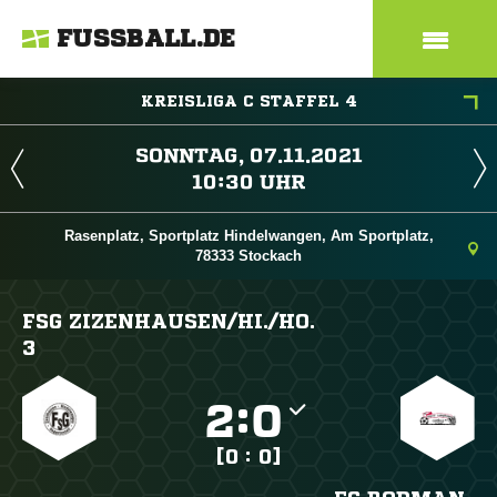
FUSSBALL.DE
KREISLIGA C STAFFEL 4
 
 
Rasenplatz, Sportplatz Hindelwangen, Am Sportplatz,
78333 Stockach
FSG ZIZENHAUSEN/​HI./​HO.
3

:

[0 : 0]