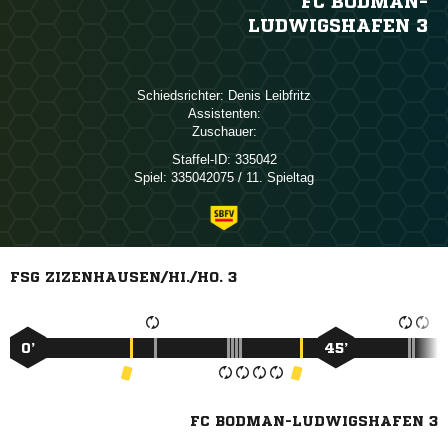
FC BODMAN-
LUDWIGSHAFEN 3
Schiedsrichter:
 
Assistenten:
Zuschauer:
Staffel-ID:
335042
Spiel:
335042075 / 11. Spieltag
FSG ZIZENHAUSEN/HI./HO. 3
0’
45’
FC BODMAN-LUDWIGSHAFEN 3