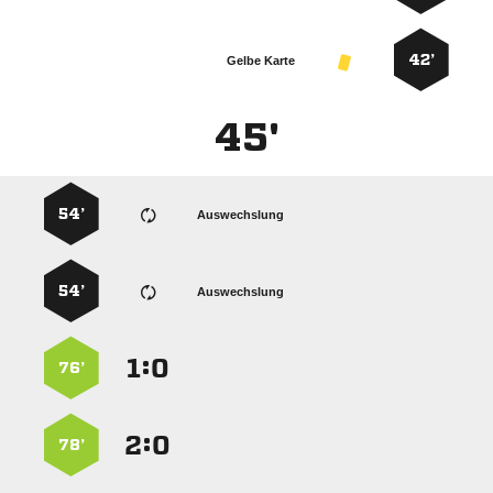
42’
Gelbe Karte
45'
54’
Auswechslung
54’
Auswechslung
:


76’
:


78’