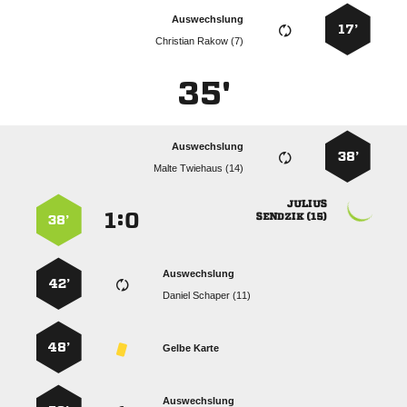
Auswechslung
17’
  
35'
Auswechslung
38’
  

:


 
38’
Auswechslung
42’
  
48’
Gelbe Karte
Auswechslung