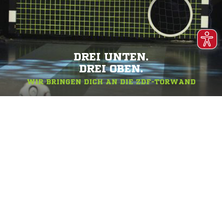
DREI UNTEN.
DREI OBEN.
WIR BRINGEN DICH AN DIE ZDF-TORWAND