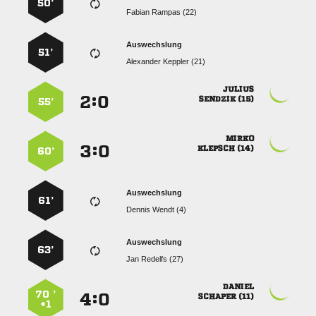
50’
  
Auswechslung
51’
  

:


 
55’

:


 
60’
Auswechslung
61’
  
Auswechslung
63’
  

70 ’
:


 
+1