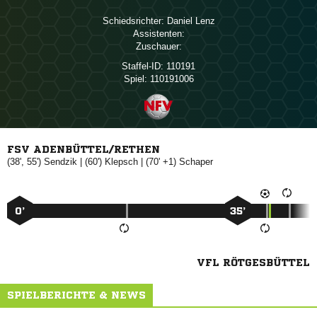
Schiedsrichter:
 
Assistenten:
Zuschauer:
Staffel-ID:
110191
Spiel:
110191006
FSV ADENBÜTTEL/RETHEN
(38', 55')

| (60')

| (70' +1)

0’
35’
VFL RÖTGESBÜTTEL
SPIELBERICHTE & NEWS