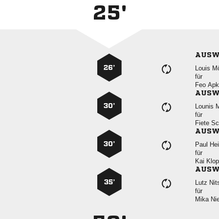
25'
AUSW
26’
 
für
 
AUSW
30’
 
für
 
AUSW
30’
 
für
 
AUSW
35’
 
für
 