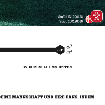
Staffel-ID:
200128
Spiel:
200128018

50’

SV BORUSSIA EMSDETTEN
 DEINE MANNSCHAFT UND IHRE FANS, INDEM