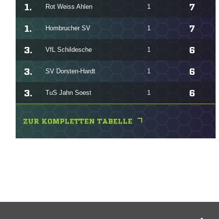
1.
7
Rot Weiss Ahlen
1
1.
7
Hombrucher SV
1
3.
6
VfL Schildesche
1
3.
6
SV Dorsten-Hardt
1
3.
6
TuS Jahn Soest
1
ZUR KOMPLETTEN TABELLE