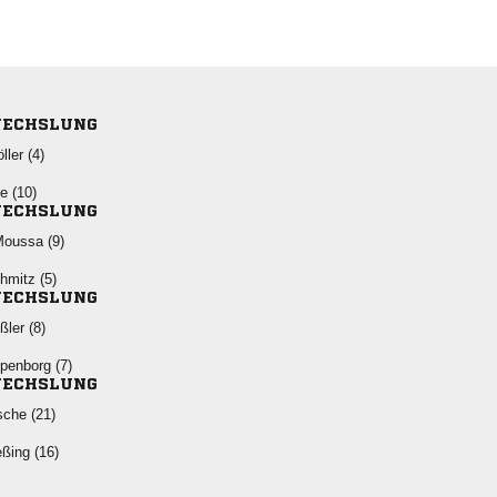
ECHSLUNG
 
 
ECHSLUNG
 
 
ECHSLUNG
 
 
ECHSLUNG
 
 