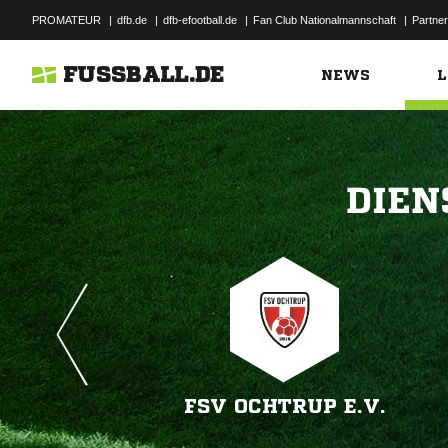
PROMATEUR
|
dfb.de
|
dfb-efootball.de
|
Fan Club Nationalmannschaft
|
Partner
FUSSBALL.DE
NEWS
L

FSV OCHTRUP E.V.