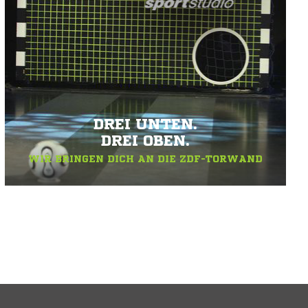
DREI UNTEN.
DREI OBEN.
WIR BRINGEN DICH AN DIE ZDF-TORWAND