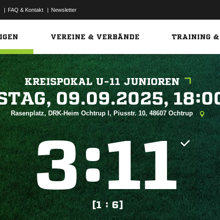
|
FAQ & Kontakt
|
Newsletter
Link
IGEN
VEREINE & VERBÄNDE
TRAINING &
KREISPOKAL U-11 JUNIOREN
 


Rasenplatz, DRK-Heim Ochtrup I, Piusstr. 10, 48607 Ochtrup
:


[1 : 6]