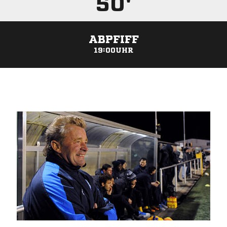
50'
ABPFIFF
19:00UHR
ANZEIGE