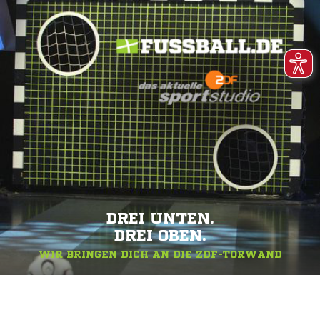
DREI UNTEN.
DREI OBEN.
WIR BRINGEN DICH AN DIE ZDF-TORWAND