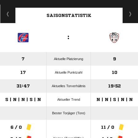
ANZEIGE
SAISONSTATISTIK
:
7
9
Aktuelle Platzierung
17
10
Aktuelle Punktzahl
31:47
19:52
Aktuelles Torverhältnis
S | N | N | S | N
N | N | S | N | N
Aktueller Trend
Bester Torjäger (Tore)
6 / 0
11 / 0