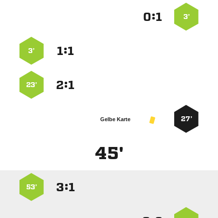
:


3’
:


3’
:


23’
27’
Gelbe Karte
45'
:


53’