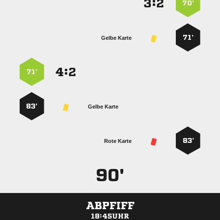
:


70’
71’
Gelbe Karte
:


71’
83’
Gelbe Karte
83’
Rote Karte
90'
ABPFIFF
18:45UHR