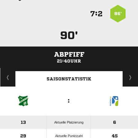
:


86’
90'
ABPFIFF
21:40UHR
ANZEIGE
SAISONSTATISTIK
:
13
6
Aktuelle Platzierung
29
45
Aktuelle Punktzahl