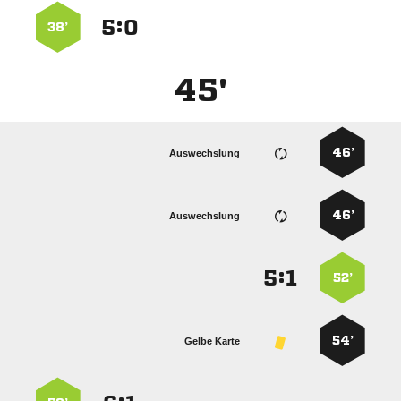
:


38’
45'
46’
Auswechslung
46’
Auswechslung
:


52’
54’
Gelbe Karte