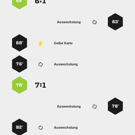
:


59’
63’
Auswechslung
68’
Gelbe Karte
76’
Auswechslung
:


76’
78’
Auswechslung
82’
Auswechslung