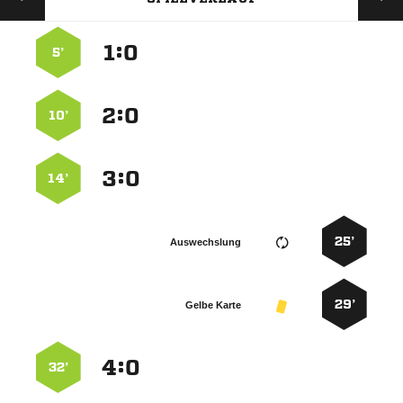
:


5’
:


10’
:


14’
25’
Auswechslung
29’
Gelbe Karte
:


32’