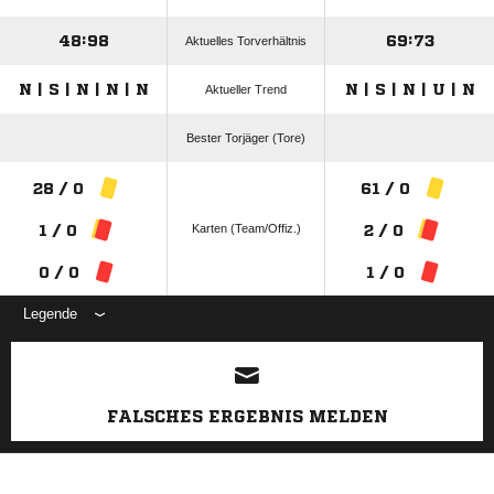
48:98
69:73
Aktuelles Torverhältnis
N | S | N | N | N
N | S | N | U | N
Aktueller Trend
Bester Torjäger (Tore)
28 / 0
61 / 0
Karten (Team/Offiz.)
1 / 0
2 / 0
0 / 0
1 / 0
Legende
ANZEIGE
FALSCHES ERGEBNIS MELDEN