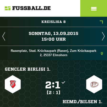
FUSSBALL.DE
KREISLIGA 8
 
 
Rasenplatz, Stad. Krückaupark (Rasen), Zum Krückaupark
2, 25337 Elmshorn
GENCLER BIRLIGI 1.

:

[2 : 1]
HEMD./​BILSEN 1.