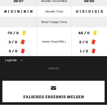
36:57
56:50
Aktuelles Torverhältnis
N | U | N | N | N
U | S | U | S | S
Aktueller Trend
Bester Torjäger (Tore)
70 / 0
46 / 0
Karten (Team/Offiz.)
3 / 0
2 / 0
5 / 0
1 / 0
Legende
ANZEIGE
FALSCHES ERGEBNIS MELDEN