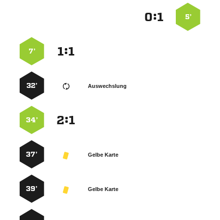
:


5’
:


7’
32’
Auswechslung
:


34’
37’
Gelbe Karte
39’
Gelbe Karte