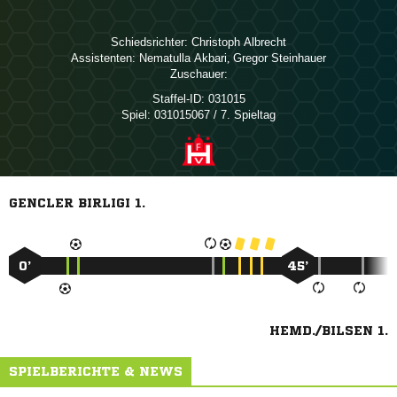
Schiedsrichter:
 
Assistenten:
 
,  
Zuschauer:
Staffel-ID:
031015
Spiel:
031015067 / 7. Spieltag
GENCLER BIRLIGI 1.
0’
45’
HEMD./BILSEN 1.
SPIELBERICHTE & NEWS