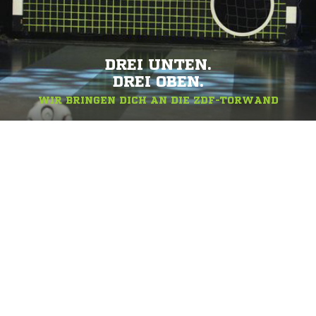
DREI UNTEN.
DREI OBEN.
WIR BRINGEN DICH AN DIE ZDF-TORWAND