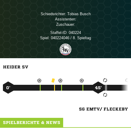
Schiedsrichter:
 
Assistenten:
Zuschauer:
Staffel-ID:
040224
Spiel:
040224046 / 8. Spieltag
HEIDER SV
0’
45’
SG EMTV/ FLECKEBY
SPIELBERICHTE & NEWS