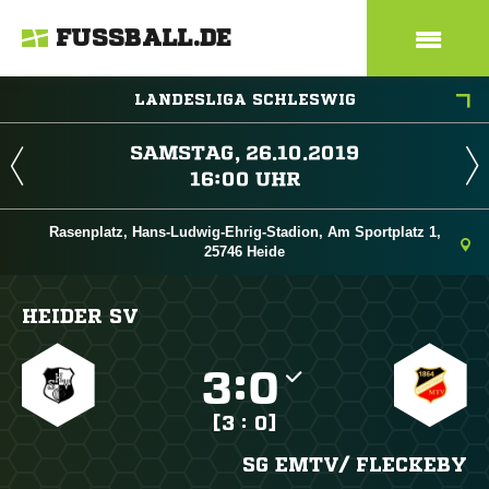
FUSSBALL.DE
LANDESLIGA SCHLESWIG
 
 
Rasenplatz, Hans-Ludwig-Ehrig-Stadion, Am Sportplatz 1,
25746 Heide
HEIDER SV

:

[3 : 0]
SG EMTV/​ FLECKEBY