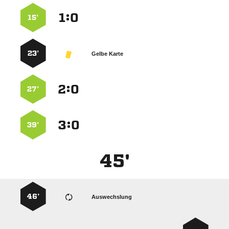
:


15’
23’
Gelbe Karte
:


27’
:


39’
45'
46’
Auswechslung