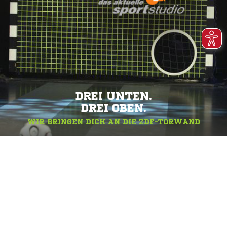
DREI UNTEN.
DREI OBEN.
WIR BRINGEN DICH AN DIE ZDF-TORWAND