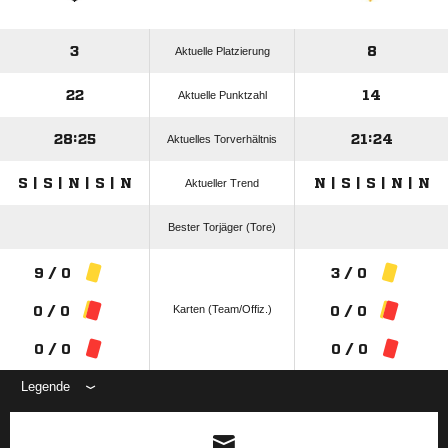
3
8
Aktuelle Platzierung
22
14
Aktuelle Punktzahl
28:25
21:24
Aktuelles Torverhältnis
S | S | N | S | N
N | S | S | N | N
Aktueller Trend
Bester Torjäger (Tore)
9 / 0
3 / 0
Karten (Team/Offiz.)
0 / 0
0 / 0
0 / 0
0 / 0
Legende
ANZEIGE