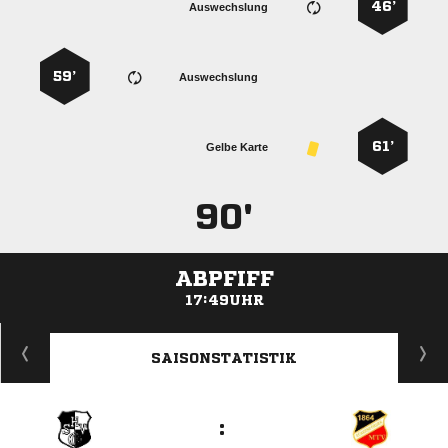
46’
Auswechslung
59’
Auswechslung
61’
Gelbe Karte
90'
ABPFIFF
17:49UHR
ANZEIGE
SAISONSTATISTIK
: