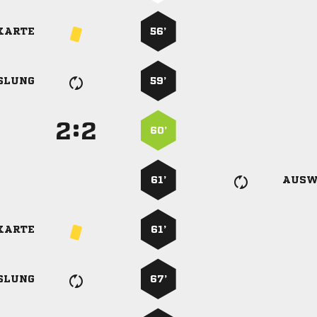
KARTE
56’
SLUNG
59’
:


60’
61’
AUSW
KARTE
61’
SLUNG
67’