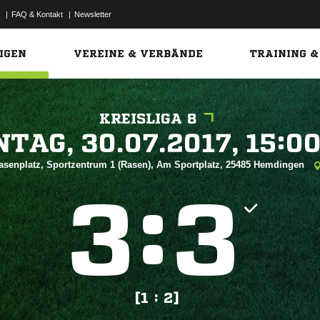
|
FAQ & Kontakt
|
Newsletter
Link
IGEN
VEREINE & VERBÄNDE
TRAINING &
KREISLIGA 8
 


asenplatz, Sportzentrum 1 (Rasen), Am Sportplatz, 25485 Hemdingen
:


[1 : 2]