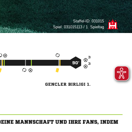
Staffel-ID:
031015
Spiel:
031015113 / 1. Spieltag

90’

GENCLER BIRLIGI 1.
 DEINE MANNSCHAFT UND IHRE FANS, INDEM