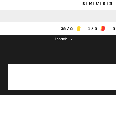
S | N | U | S | N
39 / 0
1 / 0
2
Legende