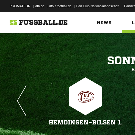
PROMATEUR
|
dfb.de
|
dfb-efootball.de
|
Fan Club Nationalmannschaft
|
Partner
FUSSBALL.DE
NEWS
L

R
HEMDINGEN-BILSEN 1.