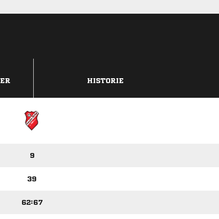
DER
HISTORIE
9
39
62:67