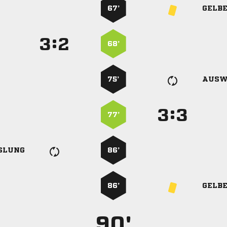
67’
GELB
:


68’
75’
AUSW
:


77’
SLUNG
86’
86’
GELB
90'