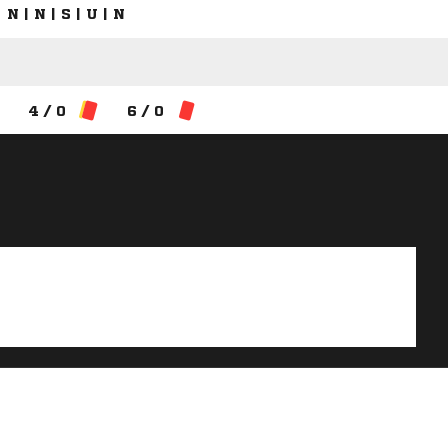
N | N | S | U | N
4 / 0
6 / 0