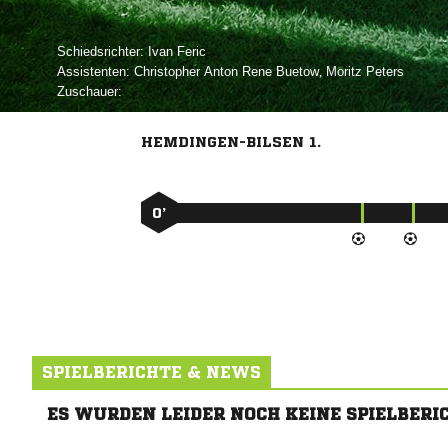
Schiedsrichter:
 
Assistenten:
   
,  
Zuschauer:
HEMDINGEN-BILSEN 1.
0’
SPIELBERICHTE & NEWS
ES WURDEN LEIDER NOCH KEINE SPIELBERI