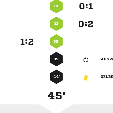
:


18’
:


23’
:


30’
35’
AUSW
44’
GELB
45'