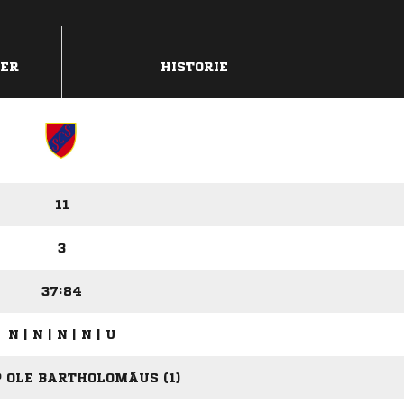
DER
HISTORIE
11
3
37:84
N | N | N | N | U
P OLE BARTHOLOMÄUS (1)