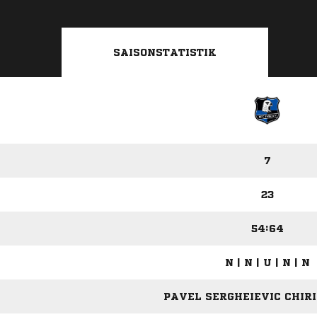
SAISONSTATISTIK
7
23
54:64
N | N | U | N | N
PAVEL SERGHEIEVIC CHIRI