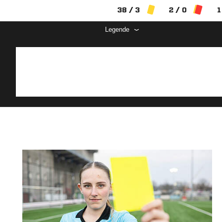
38 / 3
2 / 0
1
Legende