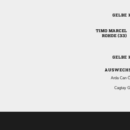
GELBE 
 
 
GELBE 
AUSWECH
  
 