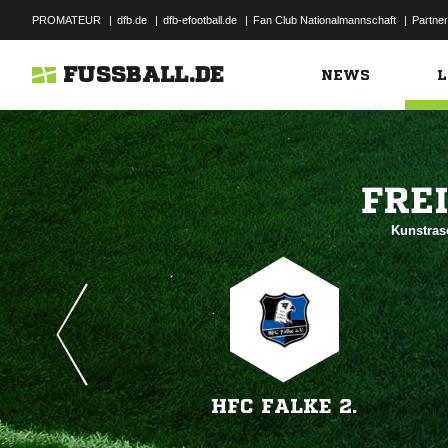
PROMATEUR
|
dfb.de
|
dfb-efootball.de
|
Fan Club Nationalmannschaft
|
Partner
FUSSBALL.DE
NEWS
L

Kunstras
HFC FALKE 2.