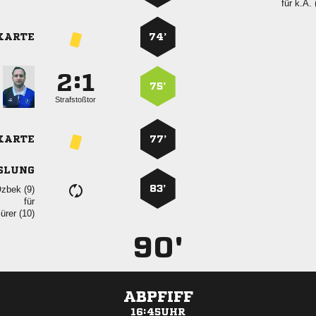
für
k.A. 
KARTE
74’
:


75’
Strafstoßtor
KARTE
77’
SLUNG
83’
 
für
 
90'
ABPFIFF
16:45UHR