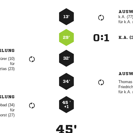
AUSW
13’
k.A. (77
für
k.A. 
:


29’
K.A. (
SLUNG
32’
 
für
 
AUSW
34’
 

für
k.A. 
SLUNG
45 ’
 
+1
für
 
45'