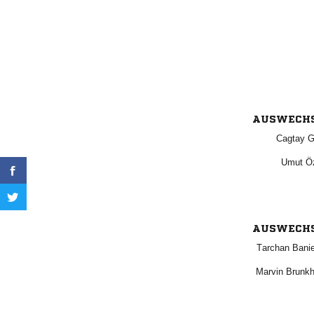
AUSWECH
 
 
AUSWECH
 
 