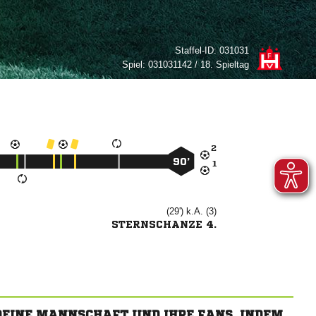
Staffel-ID:
031031
Spiel:
031031142 / 18. Spieltag

90’

(29') k.A. (3)
STERNSCHANZE 4.
 DEINE MANNSCHAFT UND IHRE FANS, INDEM