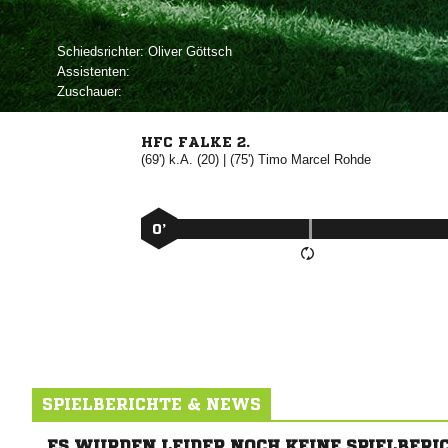
Schiedsrichter:
 
Assistenten:
Zuschauer:
HFC FALKE 2.
(69') k.A. (20) | (75')
 

0’
SPIELBERICHTE & NEWS
ES WURDEN LEIDER NOCH KEINE SPIELBERI