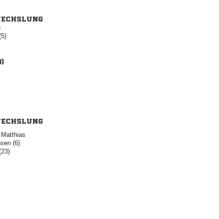
ECHSLUNG
)
(5)
3)
ECHSLUNG

 
(23)