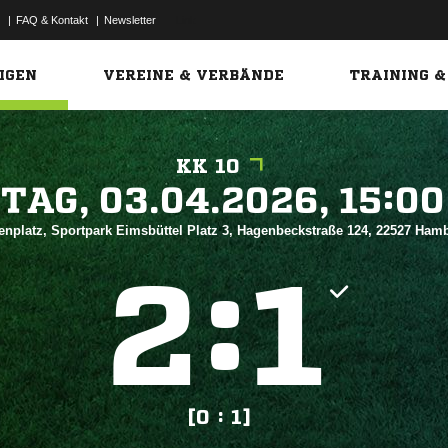
|
FAQ & Kontakt
|
Newsletter
Link
IGEN
VEREINE & VERBÄNDE
TRAINING &
KK 10
 


enplatz, Sportpark Eimsbüttel Platz 3, Hagenbeckstraße 124, 22527 Ha
:


[0 : 1]