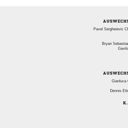
AUSWECH
  
 

AUSWECH
 
 
K.