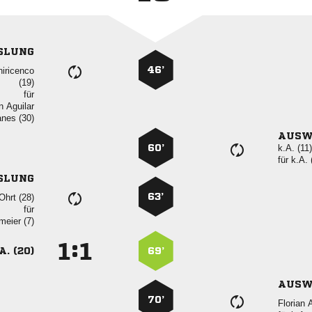
SLUNG
46’


für
 
 
AUSW
60’
k.A. (11)
für
k.A. 
SLUNG
63’
 
für
 
:


A. (20)
69’
AUSW
70’
 