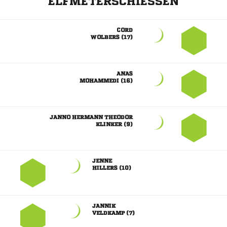
ELFMETERSCHIESSEN

 

 
  
 

 

 