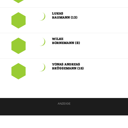

 

 
 
 
ANZEIGE