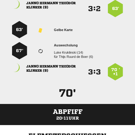
  
:


 
63’
63’
Gelbe Karte
Auswechslung
67’
  
für
    
  
70 ’
:


 
+1
70'
ABPFIFF
20:11UHR