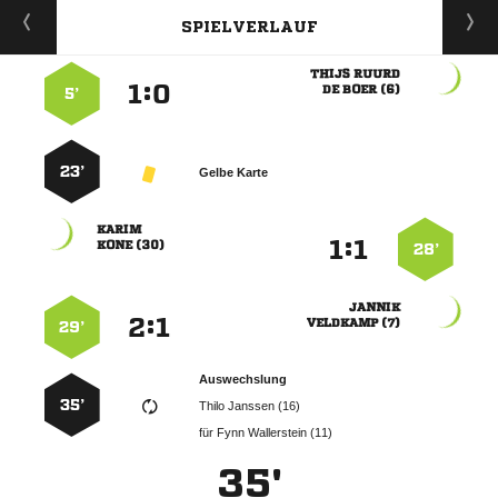
SPIELVERLAUF
 
:


  
5’
23’
Gelbe Karte

:


 
28’

:


 
29’
Auswechslung
35’
  
für
  
35'