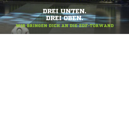
DREI UNTEN.
DREI OBEN.
WIR BRINGEN DICH AN DIE ZDF-TORWAND