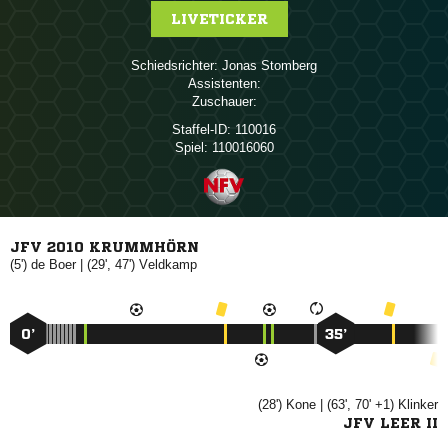
LIVETICKER
Schiedsrichter:
 
Assistenten:
Zuschauer:
Staffel-ID:
110016
Spiel:
110016060
JFV 2010 KRUMMHÖRN
(5')
 
| (29', 47')

0’
35’
(28')

| (63', 70' +1)

JFV LEER II