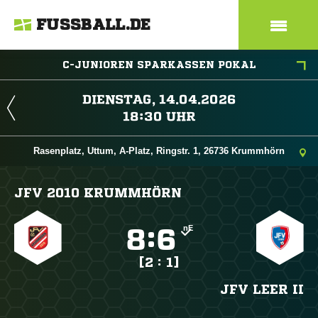
FUSSBALL.DE
C-JUNIOREN SPARKASSEN POKAL
 
 
Rasenplatz, Uttum, A-Platz, Ringstr. 1, 26736 Krummhörn
JFV 2010 KRUMMHÖRN
nE

:

[2 : 1]
JFV LEER II