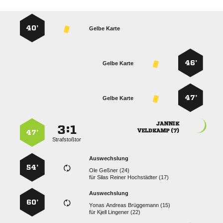
40’
Gelbe Karte
46’
Gelbe Karte
47’
Gelbe Karte

:


 
47’
Strafstoßtor
Auswechslung
54’
  
für
   
Auswechslung
60’
   
für
  