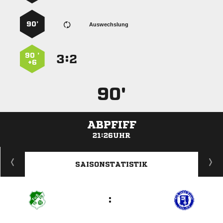
90’
Auswechslung
90 ’
:


+6
90'
ABPFIFF
21:26UHR
ANZEIGE
SAISONSTATISTIK
: