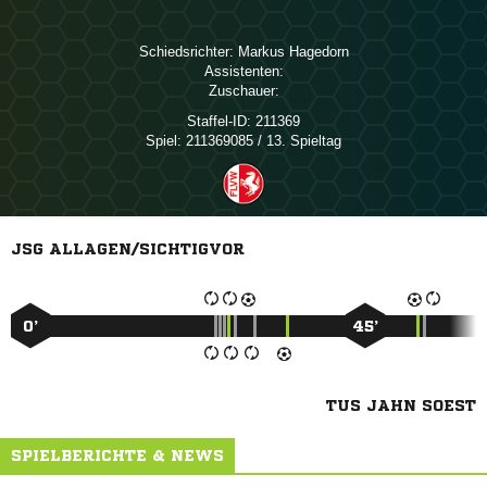
Schiedsrichter:
 
Assistenten:
Zuschauer:
Staffel-ID:
211369
Spiel:
211369085 / 13. Spieltag
JSG ALLAGEN/SICHTIGVOR
0’
45’
TUS JAHN SOEST
SPIELBERICHTE & NEWS