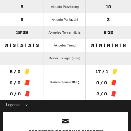
8
10
Aktuelle Platzierung
6
2
Aktuelle Punktzahl
18:39
9:32
Aktuelles Torverhältnis
N | S | N | N | S
N | N | N | N | N
Aktueller Trend
Bester Torjäger (Tore)
5 / 0
17 / 1
Karten (Team/Offiz.)
0 / 0
0 / 0
0 / 0
2 / 0
Legende
ANZEIGE