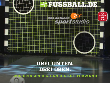
DREI UNTEN.
DREI OBEN.
WIR BRINGEN DICH AN DIE ZDF-TORWAND