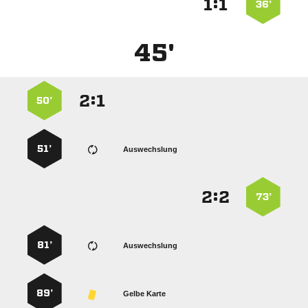
:


36’
45'
:


50’
51’
Auswechslung
:


73’
81’
Auswechslung
89’
Gelbe Karte