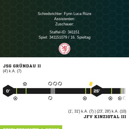
Schiedsrichter:
  
Assistenten:
Zuschauer:
Staffel-ID:
341151
Spiel:
341151079 / 16. Spieltag
JSG GRÜNDAU II
(4') k.A. (7)
0’
25’
(1', 31') k.A. (7) | (23', 28') k.A. (10)
JFV KINZIGTAL III