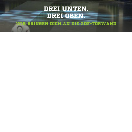
DREI UNTEN.
DREI OBEN.
WIR BRINGEN DICH AN DIE ZDF-TORWAND