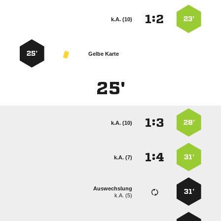
:


23’
k.A. (10)
25’
Gelbe Karte
25'
:


28’
k.A. (10)
:


31’
k.A. (7)
Auswechslung
31’
k.A. (5)