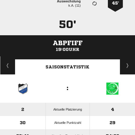
Auswechslung
45’
k.A. (11)
50'
ABPFIFF
19:00UHR
ANZEIGE
SAISONSTATISTIK
:
2
4
Aktuelle Platzierung
30
29
Aktuelle Punktzahl