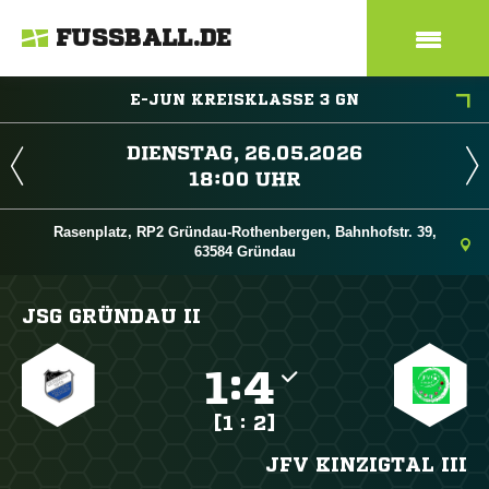
FUSSBALL.DE
E-JUN KREISKLASSE 3 GN
 
 
Rasenplatz, RP2 Gründau-Rothenbergen, Bahnhofstr. 39,
63584 Gründau
JSG GRÜNDAU II

:

[1 : 2]
JFV KINZIGTAL III