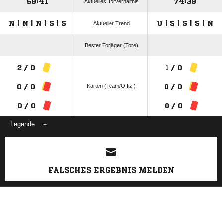
59:41
74:39
Aktuelles Torverhältnis
N | N | N | S | S
U | S | S | S | N
Aktueller Trend
Bester Torjäger (Tore)
2 / 0
1 / 0
Karten (Team/Offiz.)
0 / 0
0 / 0
0 / 0
0 / 0
Legende
ANZEIGE
FALSCHES ERGEBNIS MELDEN