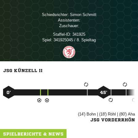
Schiedsrichter:
 
Assistenten:
Zuschauer:
Staffel-ID:
341925
Spiel:
341925045 / 8. Spieltag
JSG KÜNZELL II
0’
45’
(14')

| (18')

| (80')

JSG VORDERRHÖN
SPIELBERICHTE & NEWS