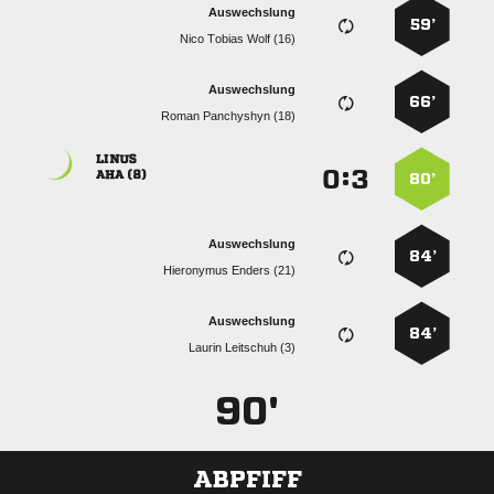
Auswechslung
59’
   
Auswechslung
66’
  

:


 
80’
Auswechslung
84’
  
Auswechslung
84’
  
90'
ABPFIFF