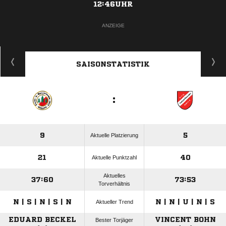
12:46UHR
ANZEIGE
SAISONSTATISTIK
:
9
5
Aktuelle Platzierung
21
40
Aktuelle Punktzahl
Aktuelles
37:60
73:53
Torverhältnis
N | S | N | S | N
N | N | U | N | S
Aktueller Trend
EDUARD BECKEL
VINCENT BOHN
Bester Torjäger