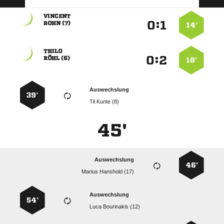

:


 
14’

:


 
18’
Auswechslung
39’
  
45'
Auswechslung
46’
  
Auswechslung
54’
  