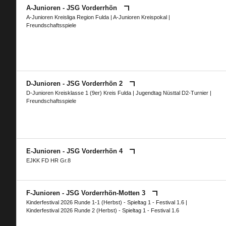
A-Junioren - JSG Vorderrhön
A-Junioren Kreisliga Region Fulda
|
A-Junioren Kreispokal
|
Freundschaftsspiele
D-Junioren - JSG Vorderrhön 2
D-Junioren Kreisklasse 1 (9er) Kreis Fulda
|
Jugendtag Nüsttal D2-Turnier
|
Freundschaftsspiele
E-Junioren - JSG Vorderrhön 4
EJKK FD HR Gr.8
F-Junioren - JSG Vorderrhön-Motten 3
Kinderfestival 2026 Runde 1-1 (Herbst) - Spieltag 1 - Festival 1.6
|
Kinderfestival 2026 Runde 2 (Herbst) - Spieltag 1 - Festival 1.6