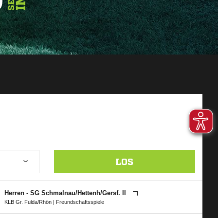
LOS
Herren - SG Schmalnau/​Hettenh/​Gersf. II
KLB Gr. Fulda/Rhön
| Freundschaftsspiele