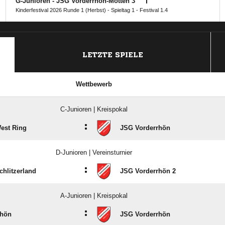
G-Junioren - JSG Vorderrhön-Motten 3
Kinderfestival 2026 Runde 1 (Herbst) - Spieltag 1 - Festival 1.4
ANZEIGE
LETZTE SPIELE
Wettbewerb
C-Junioren | Kreispokal
:
est Ring
JSG Vorderrhön
D-Junioren | Vereinsturnier
:
hlitzerland
JSG Vorderrhön 2
A-Junioren | Kreispokal
:
hön
JSG Vorderrhön