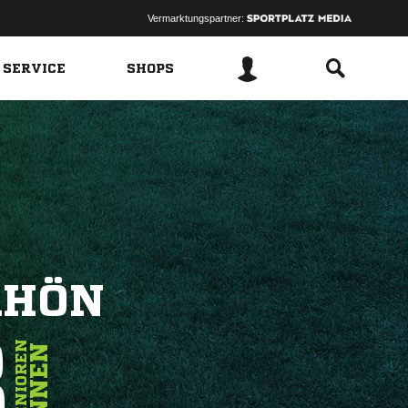
Vermarktungspartner:
 SERVICE
SHOPS
RHÖN
3
SENIOREN
INNEN