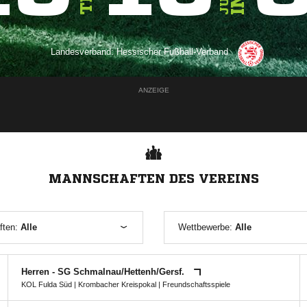
Landesverband:
Hessischer Fußball-Verband
ANZEIGE
MANNSCHAFTEN DES VEREINS
ften:
Alle
Wettbewerbe:
Alle
Herren - SG Schmalnau/​Hettenh/​Gersf.
KOL Fulda Süd
|
Krombacher Kreispokal
| Freundschaftsspiele