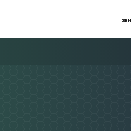
SG
Nachricht an SG Hettenhausen/Rhön