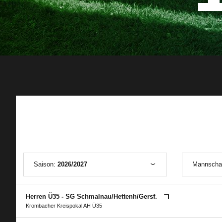
Saison:
2026/2027
Mannscha
Herren Ü35 - SG Schmalnau/​Hettenh/​Gersf.
Krombacher Kreispokal AH Ü35