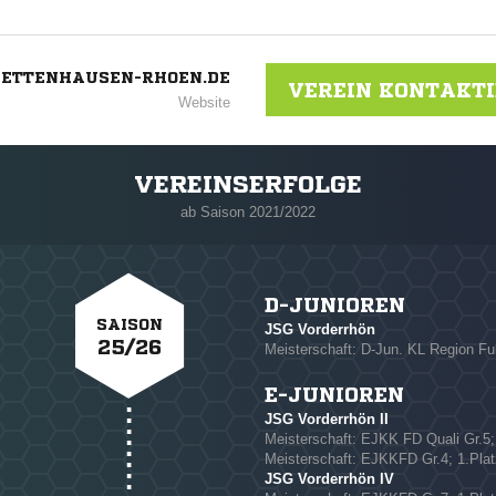
HETTENHAUSEN-RHOEN.DE
VEREIN KONTAKT
Website
VEREINSERFOLGE
ab Saison 2021/2022
D-JUNIOREN
SAISON
JSG Vorderrhön
25/26
Meisterschaft: D-Jun. KL Region Fu
E-JUNIOREN
JSG Vorderrhön II
NACHRICHT SENDE
Meisterschaft: EJKK FD Quali Gr.5;
Meisterschaft: EJKKFD Gr.4; 1.Plat
* Pflichtfelder
JSG Vorderrhön IV