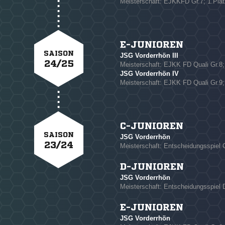
Meisterschaft: EJKKFD Gr.7; 1.Plat
E-JUNIOREN
SAISON
JSG Vorderrhön III
24/25
Meisterschaft: EJKK FD Quali Gr.8;
JSG Vorderrhön IV
Meisterschaft: EJKK FD Quali Gr.9;
C-JUNIOREN
SAISON
JSG Vorderrhön
23/24
Meisterschaft: Entscheidungsspiel C
D-JUNIOREN
JSG Vorderrhön
Meisterschaft: Entscheidungsspiel D
E-JUNIOREN
JSG Vorderrhön