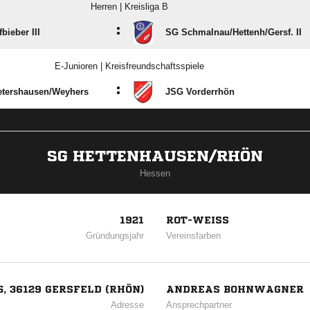
Herren | Kreisliga B
:
bieber III
SG Schmalnau/​Hettenh/​Gersf. II
E-Junioren | Kreisfreundschaftsspiele
:
etershausen/​Weyhers
JSG Vorderrhön
SG HETTENHAUSEN/RHÖN
Hessen
1921
ROT-WEISS
Gründungsjahr
Vereinsfarben
, 36129 GERSFELD (RHÖN)
ANDREAS BOHNWAGNER
Adresse
Ansprechpartner