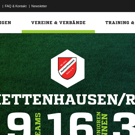
|
FAQ & Kontakt
|
Newsletter
Link
IGEN
VEREINE & VERBÄNDE
TRAINING &
HETTENHAUSEN/
19
16
JUNIOREN
TEAMS
INNEN