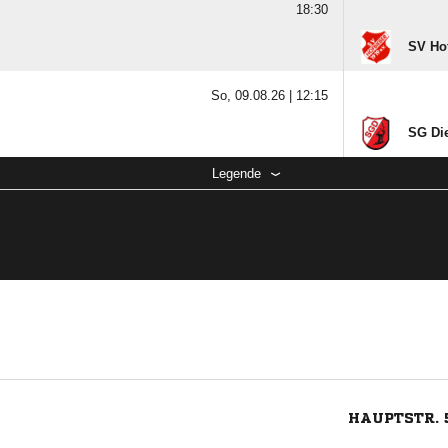
18:30
SV Hof
So, 09.08.26 |
12:15
SG Di
Legende
HAUPTSTR. 5