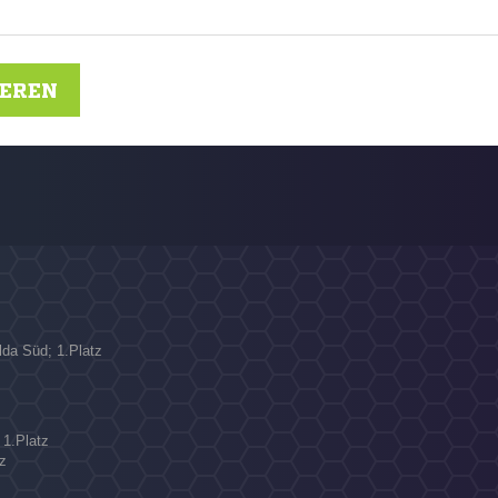
IEREN
lda Süd; 1.Platz
N
 1.Platz
z