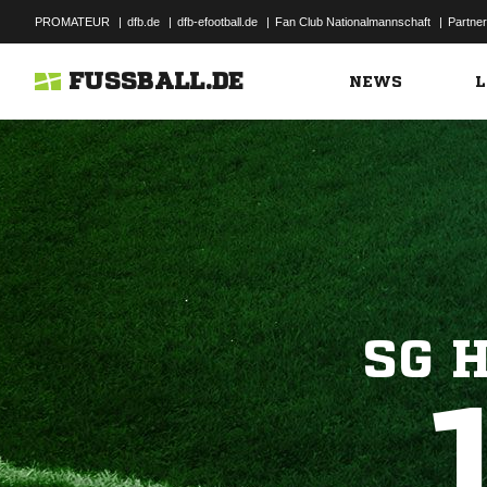
PROMATEUR
|
dfb.de
|
dfb-efootball.de
|
Fan Club Nationalmannschaft
|
Partner
FUSSBALL.DE
NEWS
L
SG 