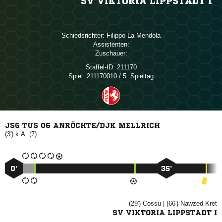
SV VIKTORIA LIPPSTADT I
Schiedsrichter:
  
Assistenten:
Zuschauer:
Staffel-ID:
211170
Spiel:
211170010 / 5. Spieltag
JSG TUS 06 ANRÖCHTE/DJK MELLRICH
(3') k.A. (7)
0’
35’
(29')

| (66')
 
SV VIKTORIA LIPPSTADT I