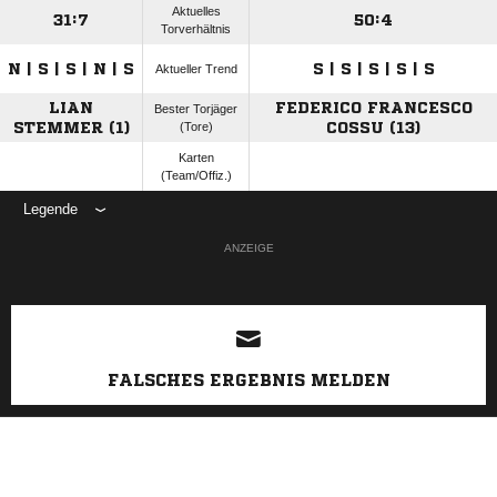
Aktuelles
31:7
50:4
Torverhältnis
N | S | S | N | S
S | S | S | S | S
Aktueller Trend
LIAN
FEDERICO FRANCESCO
Bester Torjäger
STEMMER (1)
(Tore)
COSSU (13)
Karten
(Team/Offiz.)
Legende
ANZEIGE
FALSCHES ERGEBNIS MELDEN