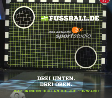
DREI UNTEN.
DREI OBEN.
WIR BRINGEN DICH AN DIE ZDF-TORWAND