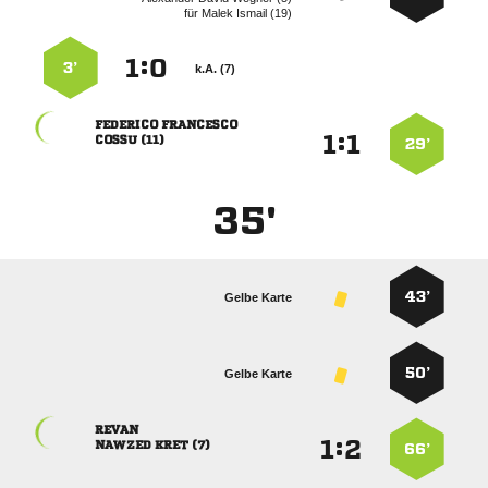
für
  
:


3’
k.A. (7)
 
:


 
29’
35'
43’
Gelbe Karte
50’
Gelbe Karte

:


  
66’