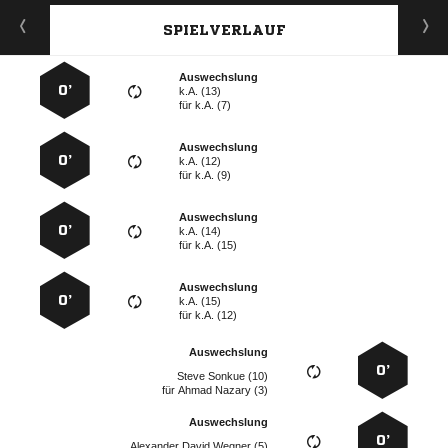
SPIELVERLAUF
Auswechslung
0’
k.A. (13)
für
k.A. (7)
Auswechslung
0’
k.A. (12)
für
k.A. (9)
Auswechslung
0’
k.A. (14)
für
k.A. (15)
Auswechslung
0’
k.A. (15)
für
k.A. (12)
Auswechslung
0’
  
für
  
Auswechslung
0’
   