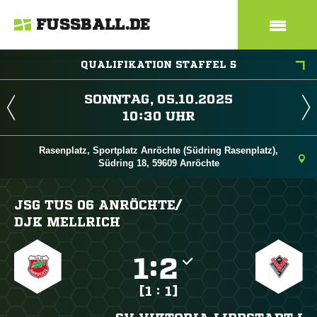
FUSSBALL.DE
QUALIFIKATION STAFFEL 5
 
 
Rasenplatz, Sportplatz Anröchte (Südring Rasenplatz),
Südring 18, 59609 Anröchte
JSG TUS 06 ANRÖCHTE/​
DJK MELLRICH

:

[1 : 1]