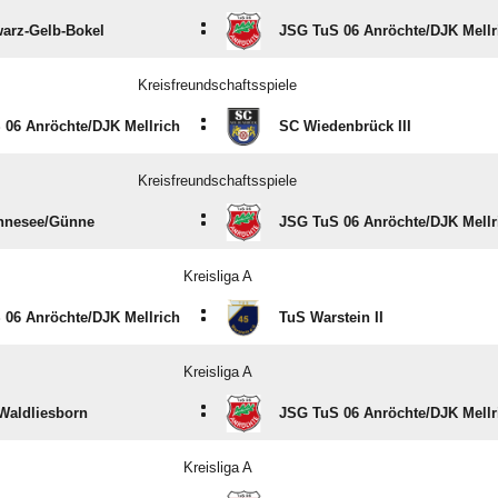
:
arz-Gelb-Bokel
JSG TuS 06 Anröchte/​DJK Mellr
Kreisfreundschaftsspiele
:
06 Anröchte/​DJK Mellrich
SC Wiedenbrück III
Kreisfreundschaftsspiele
:
nesee/​Günne
JSG TuS 06 Anröchte/​DJK Mellr
Kreisliga A
:
06 Anröchte/​DJK Mellrich
TuS Warstein II
Kreisliga A
:
Waldliesborn
JSG TuS 06 Anröchte/​DJK Mellr
Kreisliga A