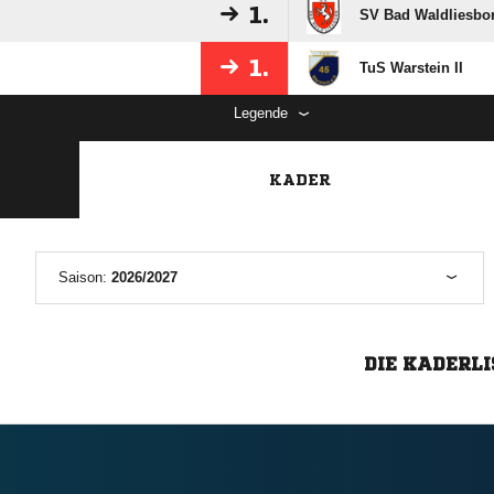
1.
SV Bad Waldliesbo
1.
TuS Warstein II
Legende
KADER
Saison:
2026/2027
DIE KADERLI