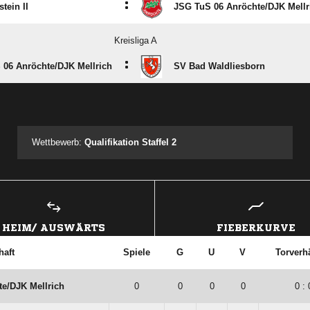
:
tein II
JSG TuS 06 Anröchte/​DJK Mellr
Kreisliga A
:
06 Anröchte/​DJK Mellrich
SV Bad Waldliesborn
ANZEIGE
Wettbewerb:
Qualifikation Staffel 2
HEIM/ AUSWÄRTS
FIEBERKURVE
aft
Spiele
G
U
V
Torverhä
e/​DJK Mellrich
0
0
0
0
0 : 