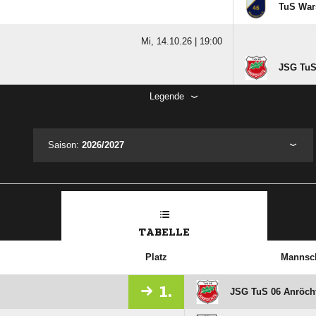
TuS Wars
Mi, 14.10.26 |
19:00
JSG TuS 
Legende
Saison:
2026/2027
TABELLE
Platz
Mannsch
1.
JSG TuS 06 Anröcht