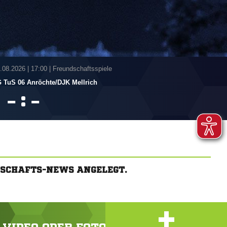
4.08.2026
|
17:00 | Freundschaftsspiele
 TuS 06 Anröchte/​DJK Mellrich
:


NSCHAFTS-NEWS ANGELEGT.
+