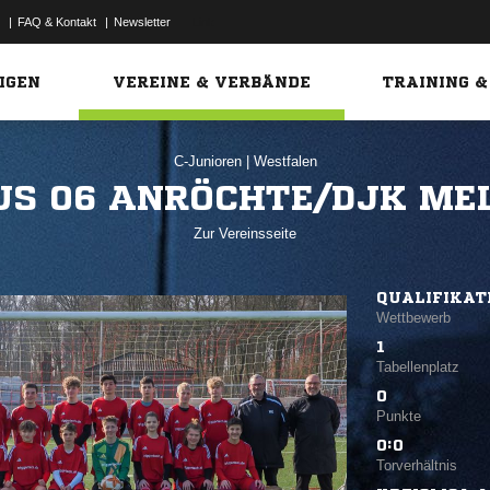
|
FAQ & Kontakt
|
Newsletter
Link
IGEN
VEREINE & VERBÄNDE
TRAINING &
C-Junioren
|
Westfalen
US 06 ANRÖCHTE/DJK ME
Zur Vereinsseite
QUALIFIKAT
Wettbewerb
1
Tabellenplatz
0
Punkte
0:0
Torverhältnis