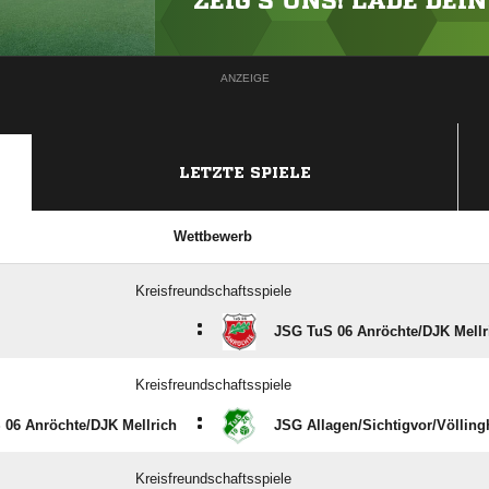
ZEIG'S UNS! LADE DEI
ANZEIGE
LETZTE SPIELE
Wettbewerb
Kreisfreundschaftsspiele
:
JSG TuS 06 Anröchte/​DJK Mellr
Kreisfreundschaftsspiele
:
06 Anröchte/​DJK Mellrich
JSG Allagen/​Sichtigvor/​Völlin
Kreisfreundschaftsspiele