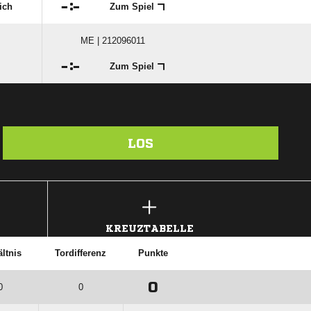

:

ich
Zum Spiel
ME | 212096011

:

Zum Spiel
LOS
KREUZTABELLE
ltnis
Tordifferenz
Punkte
0
0
0