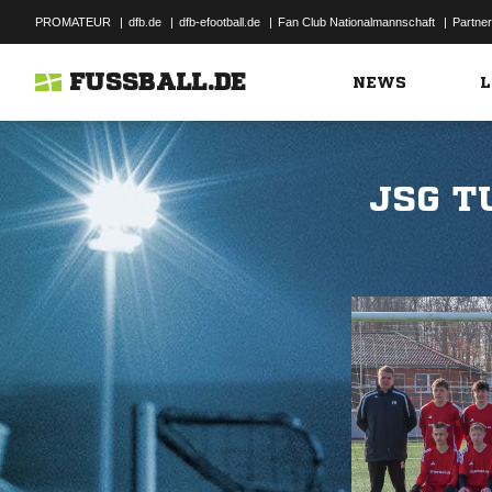
PROMATEUR
|
dfb.de
|
dfb-efootball.de
|
Fan Club Nationalmannschaft
|
Partner
FUSSBALL.DE
NEWS
L
JSG T