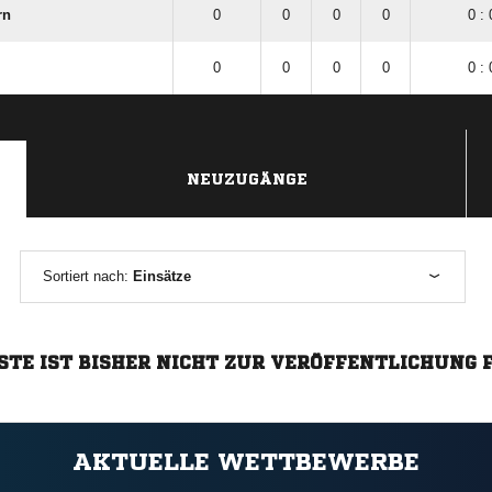
rn
0
0
0
0
0 : 
0
0
0
0
0 : 
NEUZUGÄNGE
Sortiert nach:
Einsätze
STE IST BISHER NICHT ZUR VERÖFFENTLICHUNG 
AKTUELLE WETTBEWERBE