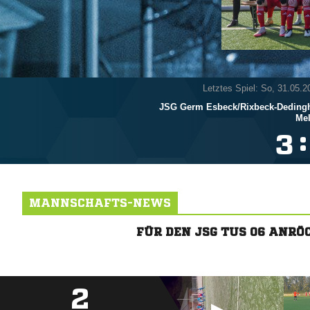
Letztes Spiel: So, 31.05.2
JSG Germ Esbeck/​Rixbeck-Deding
Mel
:

MANNSCHAFTS-NEWS
FÜR DEN JSG TUS 06 ANR
2