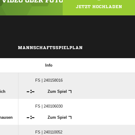
N VIDEO ODER FOTO HOCH!
JETZT HOCHLADEN
MANNSCHAFTSSPIELPLAN
Info
FS | 240158016

:

ich
Zum Spiel
FS | 240106030

:

ghausen
Zum Spiel
FS | 240110052