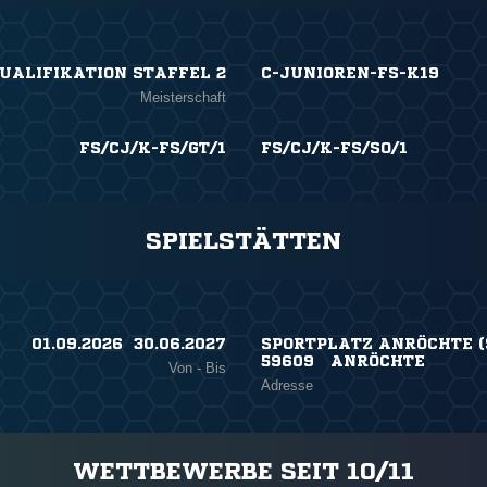
UALIFIKATION STAFFEL 2
C-JUNIOREN-FS-K19
Meisterschaft
FS/CJ/K-FS/GT/1
FS/CJ/K-FS/SO/1
SPIELSTÄTTEN
01.09.2026 ​ 30.06.2027
SPORTPLATZ ANRÖCHTE (
59609 ANRÖCHTE
Von - Bis
Adresse
WETTBEWERBE SEIT 10/11