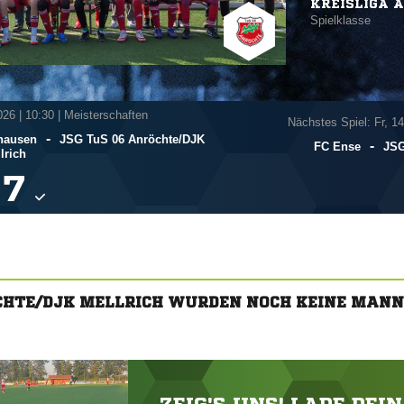
KREISLIGA A
Spielklasse
026
|
10:30 | Meisterschaften
Nächstes Spiel: Fr, 1
-
hausen
JSG TuS 06 Anröchte/​DJK
-
FC Ense
JSG
lrich

ÖCHTE/DJK MELLRICH WURDEN NOCH KEINE MAN