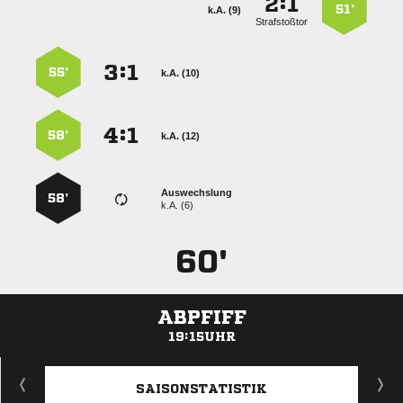
:


51’
k.A. (9)
Strafstoßtor
:


55’
k.A. (10)
:


58’
k.A. (12)
Auswechslung
58’
k.A. (6)
60'
ABPFIFF
19:15UHR
ANZEIGE
SAISONSTATISTIK