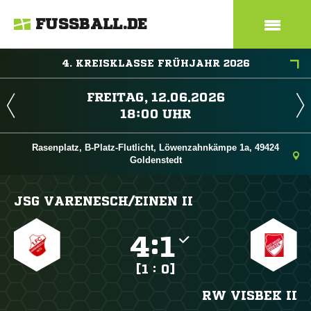
FUSSBALL.DE
4. KREISKLASSE FRÜHJAHR 2026
 
 
Rasenplatz, B-Platz-Flutlicht, Löwenzahnkämpe 1a, 49424
Goldenstedt
JSG VARENESCH/​EINEN II

:

[1 : 0]
RW VISBEK II