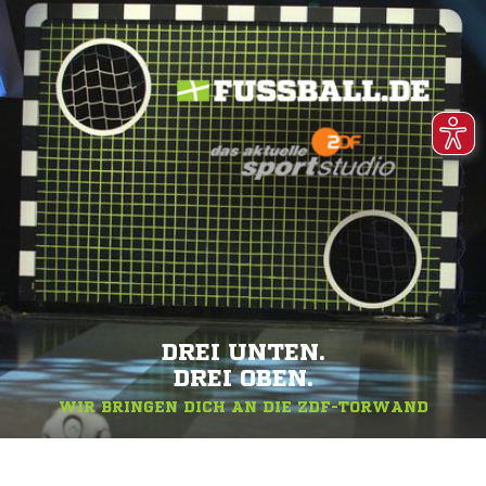
DREI UNTEN.
DREI OBEN.
WIR BRINGEN DICH AN DIE ZDF-TORWAND