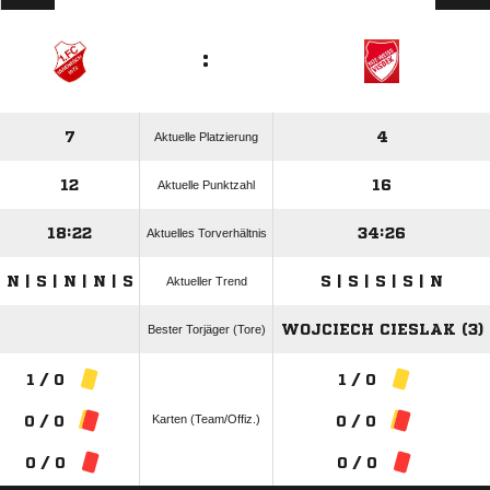
:
7
4
Aktuelle Platzierung
12
16
Aktuelle Punktzahl
18:22
34:26
Aktuelles Torverhältnis
N | S | N | N | S
S | S | S | S | N
Aktueller Trend
WOJCIECH CIESLAK (3)
Bester Torjäger (Tore)
1 / 0
1 / 0
Karten (Team/Offiz.)
0 / 0
0 / 0
0 / 0
0 / 0