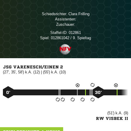
Schiedsrichter:
 
Assistenten:
Zuschauer:
Staffel-ID:
012861
Spiel:
012861042 / 9. Spieltag
JSG VARENESCH/EINEN 2
(27', 35', 58') k.A. (12) | (55') k.A. (10)
0’
30’
(51') k.A. (9)
RW VISBEK II