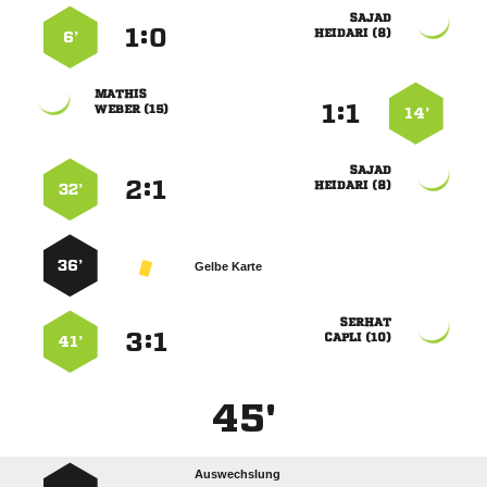

:


 
6’

:


 
14’

:


 
32’
36’
Gelbe Karte

:


 
41’
45'
Auswechslung