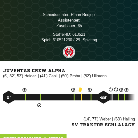
Schiedsrichter:
 
Assistenten:
Zuschauer:
65
Staffel-ID:
610521
Spiel:
610521230 / 29. Spieltag
JUVENTAS CREW ALPHA
(6', 32', 53')

| (41')

| (50')

| (82')

0’
45’
(14', 77')

| (63')

SV TRAKTOR SCHLALACH