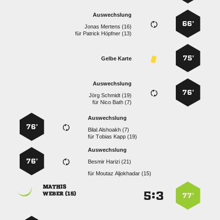
Auswechslung
66’
  
für
  
75’
Gelbe Karte
Auswechslung
76’
  
für
  
Auswechslung
76’
  
für
  
Auswechslung
76’
  
für
  

:


 
77’