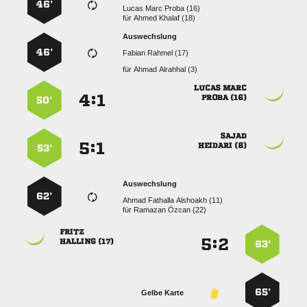
46’
   
für
  
Auswechslung
46’
  
für
  
 
:


 
50’

:


 
53’
Auswechslung
62’
   
für
  

:


 
63’
65’
Gelbe Karte