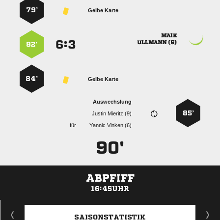
79’
Gelbe Karte

:


 
82’
84’
Gelbe Karte
Auswechslung
85’
  
für
  
90'
ABPFIFF
16:45UHR
ANZEIGE
SAISONSTATISTIK