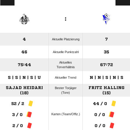
:
4
7
Aktuelle Platzierung
46
35
Aktuelle Punktzahl
Aktuelles
75:44
67:72
Torverhältnis
S | S | N | S | U
N | N | S | N | S
Aktueller Trend
SAJAD HEIDARI
FRITZ HALLING
Bester Torjäger
(18)
(Tore)
(15)
52 / 2
44 / 0
Karten (Team/Offiz.)
3 / 0
0 / 0
2 / 0
0 / 0