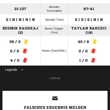
Aktuelles
31:137
67:41
Torverhältnis
S | N | N | N | N
S | S | S | N | N
Aktueller Trend
BESMIR RASHKAJ
TAYLAN BAHCECI
Bester Torjäger
(2)
(Tore)
(19)
39 / 3
45 / 6
Karten (Team/Offiz.)
0 / 0
0 / 0
4 / 0
1 / 0
Legende
ANZEIGE
FALSCHES ERGEBNIS MELDEN