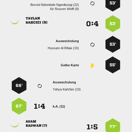
53’
   
für
  

:


 
53’
Auswechslung
53’
   
55’
Gelbe Karte
Auswechslung
66’
  
:


67’
k.A. (11)

:


 
77’