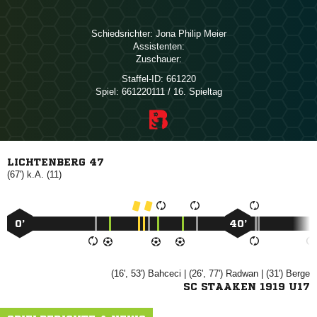
Schiedsrichter:
  
Assistenten:
Zuschauer:
Staffel-ID:
661220
Spiel:
661220111 / 16. Spieltag
LICHTENBERG 47
(67') k.A. (11)
0’
40’
(16', 53')

| (26', 77')

| (31')

SC STAAKEN 1919 U17