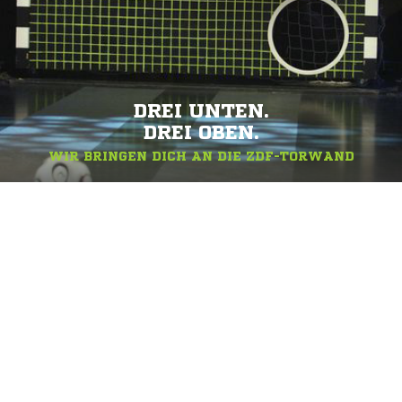
DREI UNTEN.
DREI OBEN.
WIR BRINGEN DICH AN DIE ZDF-TORWAND