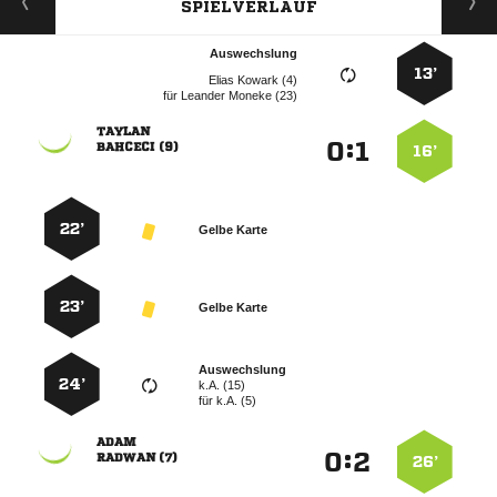
SPIELVERLAUF
Auswechslung
13’
  
für
  

:


 
16’
22’
Gelbe Karte
23’
Gelbe Karte
Auswechslung
24’
k.A. (15)
für
k.A. (5)

:


 
26’