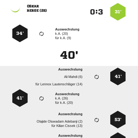

:


 
31’
Auswechslung
34’
k.A. (20)
für
k.A. (9)
40'
Auswechslung
41’
  
für
  
Auswechslung
41’
k.A. (26)
für
k.A. (20)
Auswechslung
53’
   
für
  
Auswechslung