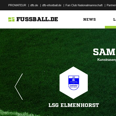
PROMATEUR
|
dfb.de
|
dfb-efootball.de
|
Fan Club Nationalmannschaft
|
Partner
FUSSBALL.DE
NEWS
L

Kunstrasen
LSG ELMENHORST