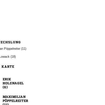
ECHSLUNG
  
 
E KARTE





