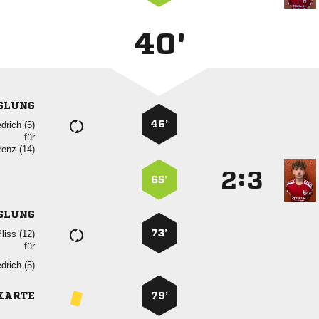
40'
SLUNG
46’
 
für
 
:


65’
SLUNG
73’
 
für
 
KARTE
79’