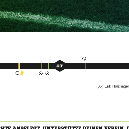
40’
(36')


CHTE ANGELEGT. UNTERSTÜTZE DEINEN VEREIN,