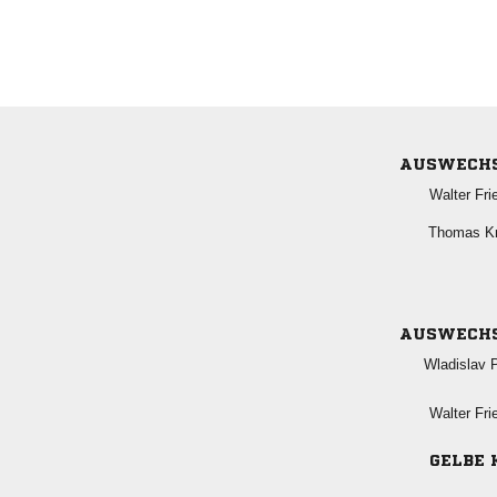
AUSWECH
 
 
AUSWECH
 
 
GELBE 