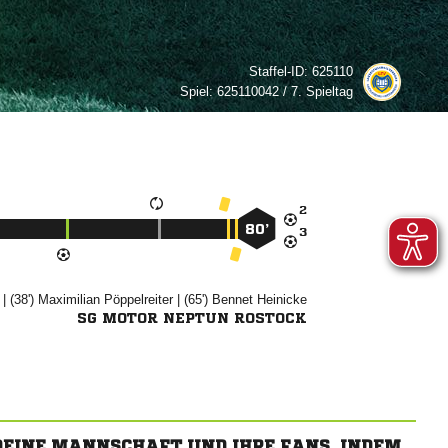
Staffel-ID:
625110
Spiel:
625110042 / 7. Spieltag

80’

| (38')


| (65')


SG MOTOR NEPTUN ROSTOCK
 DEINE MANNSCHAFT UND IHRE FANS, INDEM