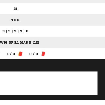
21
41:15
S | S | S | S | U
WIG SPILLMANN (12)
1 / 0
0 / 0