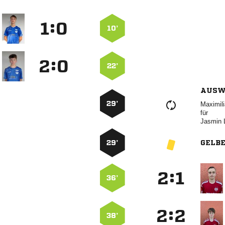
:


10’
:


22’
AUSW
29’

für
 
29’
GELB
:


36’
:


38’