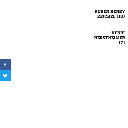
 
 


