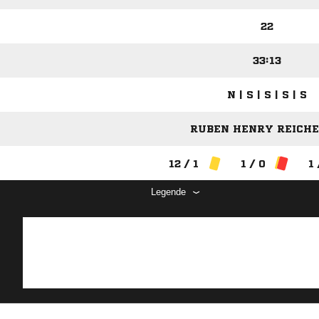
22
33:13
N | S | S | S | S
RUBEN HENRY REICHEL
12 / 1
1 / 0
1 
Legende