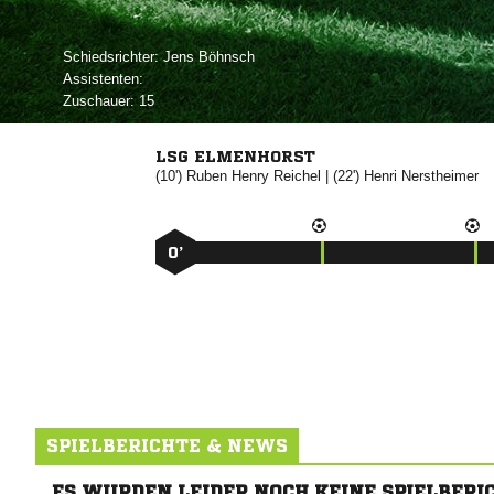
Schiedsrichter:
 
Assistenten:
Zuschauer:
15
LSG ELMENHORST
(10')
 

| (22')


0’
SPIELBERICHTE & NEWS
ES WURDEN LEIDER NOCH KEINE SPIELBERI