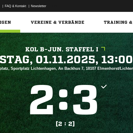
|
FAQ & Kontakt
|
Newsletter
Link
IGEN
VEREINE & VERBÄNDE
TRAINING &
KOL B-JUN. STAFFEL I
 


platz, Sportplatz Lichtenhagen, An Backhus 7, 18107 Elmenhorst/Licht
:


[2 : 2]