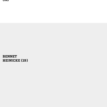

 