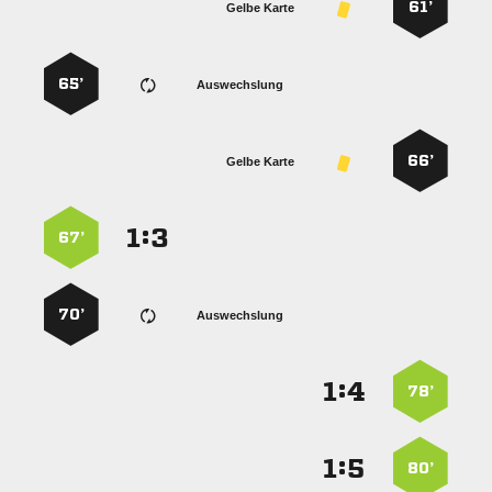
61’
Gelbe Karte
65’
Auswechslung
66’
Gelbe Karte
:


67’
70’
Auswechslung
:


78’
:


80’