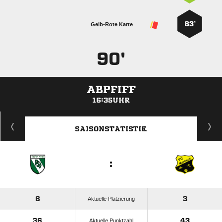
83’
Gelb-Rote Karte
90'
ABPFIFF
16:35UHR
ANZEIGE
SAISONSTATISTIK
:
6
3
Aktuelle Platzierung
36
43
Aktuelle Punktzahl