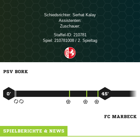
Schiedsrichter:
 
Assistenten:
Zuschauer:
Staffel-ID:
210781
Spiel:
210781008 / 2. Spieltag
PSV BORK
0’
45’
FC MARBECK
SPIELBERICHTE & NEWS