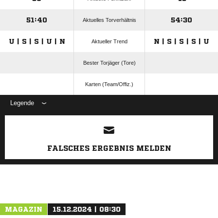
51:40
54:30
Aktuelles Torverhältnis
U | S | S | U | N
N | S | S | S | U
Aktueller Trend
Bester Torjäger (Tore)
Karten (Team/Offiz.)
Legende
ANZEIGE
FALSCHES ERGEBNIS MELDEN
MAGAZIN
15.12.2024 | 08:30