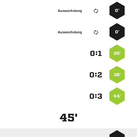
0’
Auswechslung
0’
Auswechslung
:


29’
:


38’
:


44’
45'