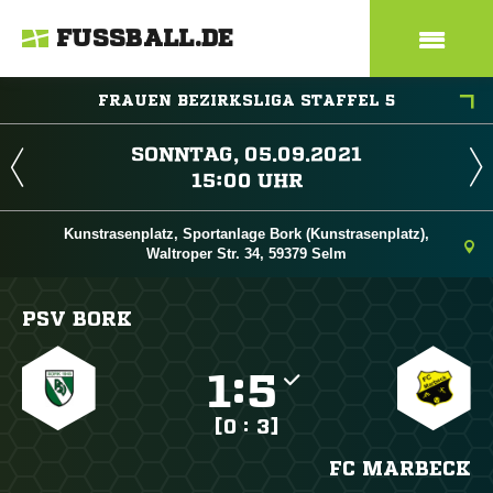
FUSSBALL.DE
FRAUEN BEZIRKSLIGA STAFFEL 5
 
 
Kunstrasenplatz, Sportanlage Bork (Kunstrasenplatz),
Waltroper Str. 34, 59379 Selm
PSV BORK

:

[0 : 3]
FC MARBECK