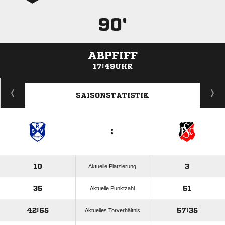
90'
ABPFIFF
17:49UHR
ANZEIGE
SAISONSTATISTIK
:
10
3
Aktuelle Platzierung
35
51
Aktuelle Punktzahl
42:65
57:35
Aktuelles Torverhältnis