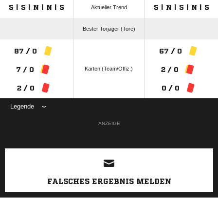
S | S | N | N | S
S | N | S | N | S
Aktueller Trend
Bester Torjäger (Tore)
87 / 0
67 / 0
Karten (Team/Offiz.)
7 / 0
2 / 0
2 / 0
0 / 0
Legende
ANZEIGE
FALSCHES ERGEBNIS MELDEN