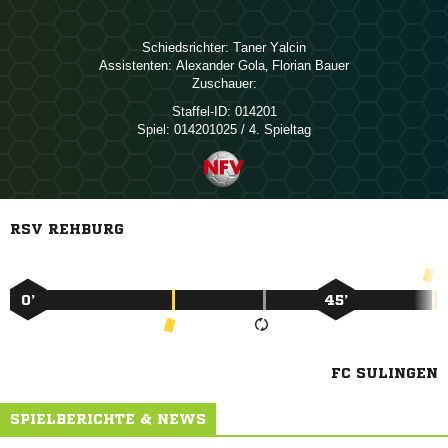
Schiedsrichter:
 
Assistenten:
 
,  
Zuschauer:
Staffel-ID:
014201
Spiel:
014201025 / 4. Spieltag
RSV REHBURG
0’
45’
FC SULINGEN
SPIELBERICHTE & NEWS