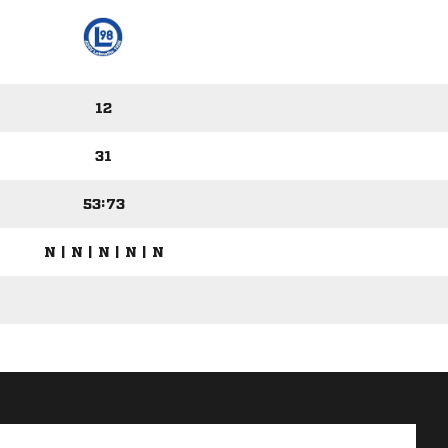
12
31
53:73
N | N | N | N | N