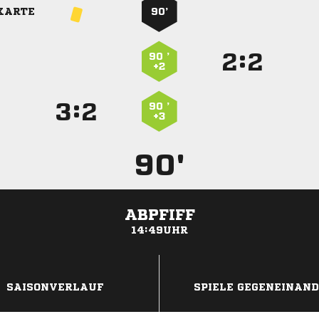
KARTE
90’
:


90 ’
+2
:


90 ’
+3
90'
ABPFIFF
14:49UHR
ANZEIGE
SAISONVERLAUF
SPIELE GEGENEINAN