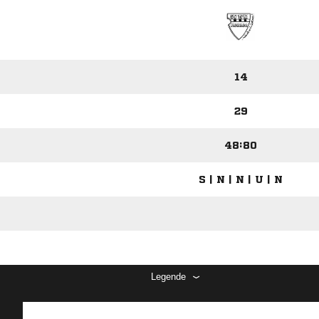
14
29
48:80
S | N | N | U | N
Legende