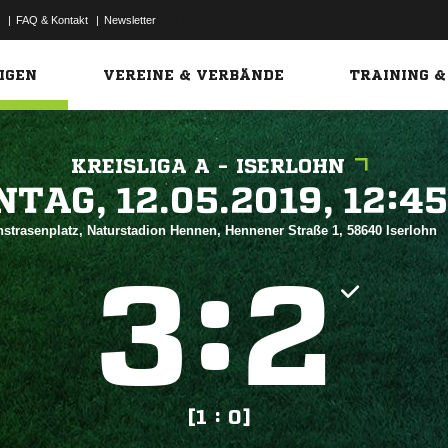
|
FAQ & Kontakt
|
Newsletter
Link
IGEN
VEREINE & VERBÄNDE
TRAINING &
KREISLIGA A - ISERLOHN
 


strasenplatz, Naturstadion Hennen, Hennener Straße 1, 58640 Iserlohn
:


[1 : 0]