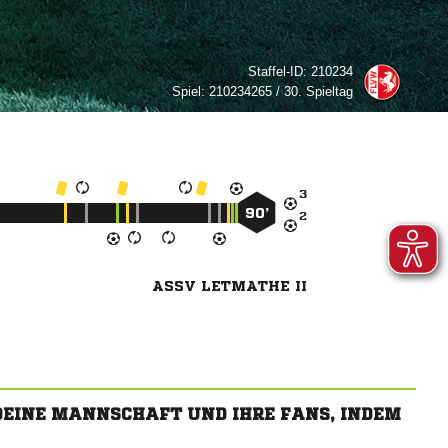
Staffel-ID:
210234
Spiel:
210234265 / 30. Spieltag

90’

ASSV LETMATHE II
 DEINE MANNSCHAFT UND IHRE FANS, INDEM