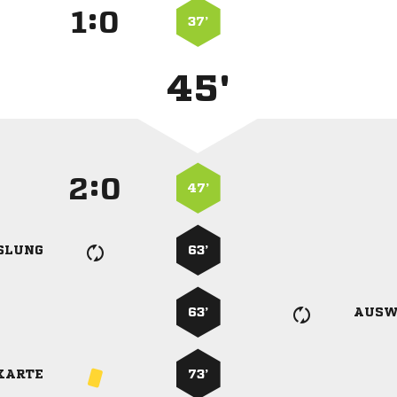
:


37’
45'
:


47’
SLUNG
63’
63’
AUSW
KARTE
73’