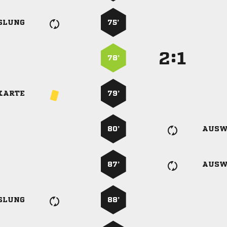
SLUNG
75’
:


78’
KARTE
79’
80’
AUSW
87’
AUSW
SLUNG
88’