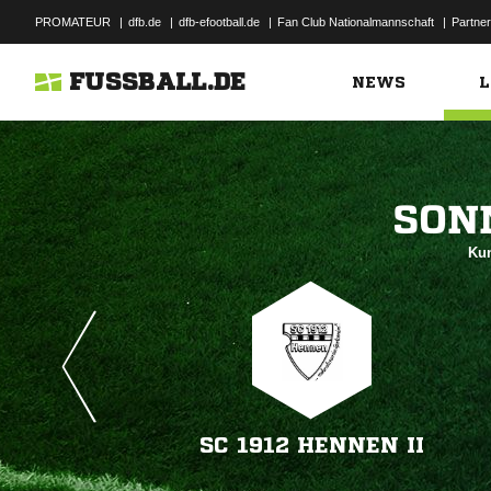
PROMATEUR
|
dfb.de
|
dfb-efootball.de
|
Fan Club Nationalmannschaft
|
Partner
FUSSBALL.DE
NEWS
L

Kun
SC 1912 HENNEN II