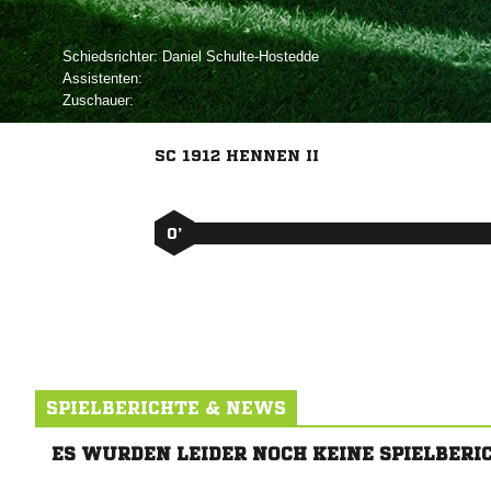
Schiedsrichter:
 
Assistenten:
Zuschauer:
SC 1912 HENNEN II
0’
SPIELBERICHTE & NEWS
ES WURDEN LEIDER NOCH KEINE SPIELBERI