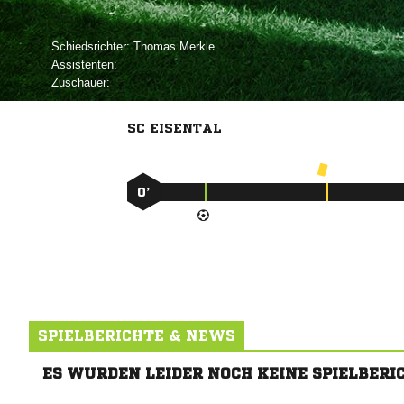
Schiedsrichter:
 
Assistenten:
Zuschauer:
SC EISENTAL
0’
SPIELBERICHTE & NEWS
ES WURDEN LEIDER NOCH KEINE SPIELBERI