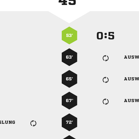
45'
:


53’
63’
AUSW
65’
AUSW
67’
AUSW
SLUNG
72’