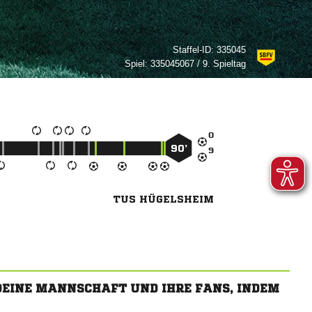
Staffel-ID:
335045
Spiel:
335045067 / 9. Spieltag

90’

TUS HÜGELSHEIM
 DEINE MANNSCHAFT UND IHRE FANS, INDEM