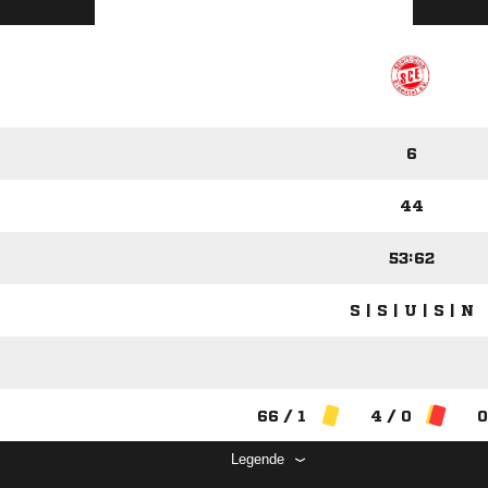
6
44
53:62
S | S | U | S | N
66 / 1
4 / 0
0
Legende