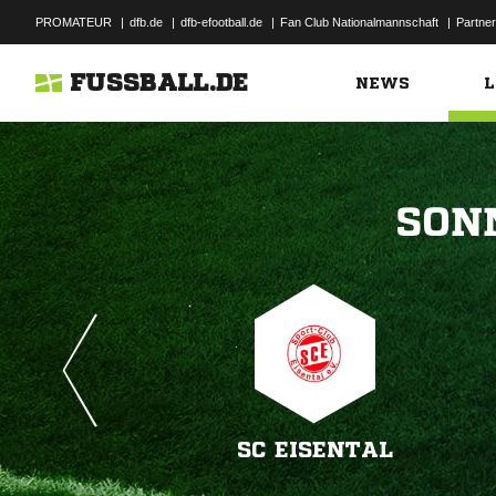
PROMATEUR
|
dfb.de
|
dfb-efootball.de
|
Fan Club Nationalmannschaft
|
Partner
FUSSBALL.DE
NEWS
L

SC EISENTAL