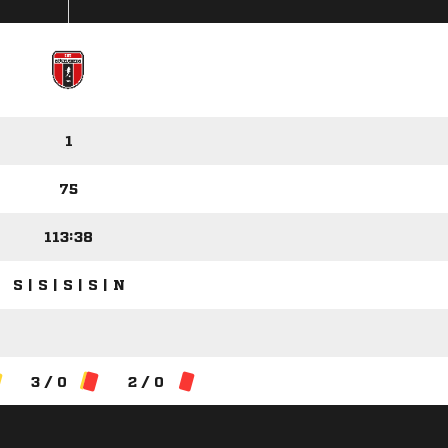
1
75
113:38
S | S | S | S | N
3 / 0
2 / 0