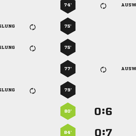
74’
AUSW
SLUNG
75’
SLUNG
75’
77’
AUSW
SLUNG
79’
:


80’
:


84’