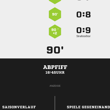
:


90’
:


90 ’
+2
Strafstoßtor
90'
ABPFIFF
16:45UHR
ANZEIGE
SAISONVERLAUF
SPIELE GEGENEINAN