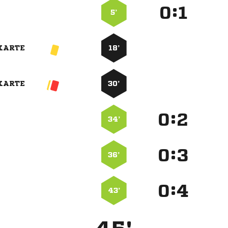
:


5’
KARTE
18’
KARTE
30’
:


34’
:


36’
:


43’