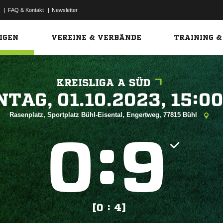
|
FAQ & Kontakt
|
Newsletter
Link
IGEN
VEREINE & VERBÄNDE
TRAINING &
KREISLIGA A SÜD
 


Rasenplatz, Sportplatz Bühl-Eisental, Engertweg, 77815 Bühl
:


[0 : 4]