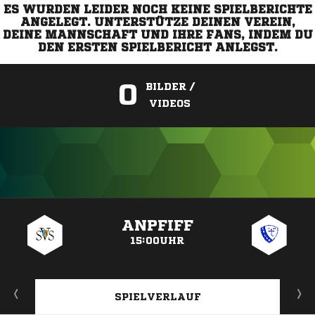
ES WURDEN LEIDER NOCH KEINE SPIELBERICHTE
ANGELEGT. UNTERSTÜTZE DEINEN VEREIN,
DEINE MANNSCHAFT UND IHRE FANS, INDEM DU
DEN ERSTEN SPIELBERICHT ANLEGST.
0
BILDER /
VIDEOS
ANZEIGE
ANPFIFF
15:00UHR
SPIELVERLAUF