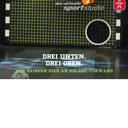
DREI UNTEN.
DREI OBEN.
WIR BRINGEN DICH AN DIE ZDF-TORWAND