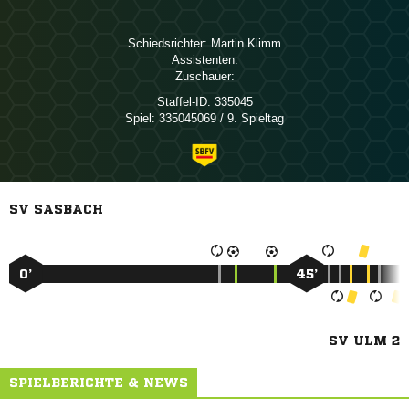
Schiedsrichter:
 
Assistenten:
Zuschauer:
Staffel-ID:
335045
Spiel:
335045069 / 9. Spieltag
SV SASBACH
0’
45’
SV ULM 2
SPIELBERICHTE & NEWS