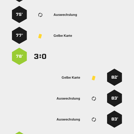
75’
Auswechslung
77’
Gelbe Karte
:


78’
82’
Gelbe Karte
83’
Auswechslung
83’
Auswechslung