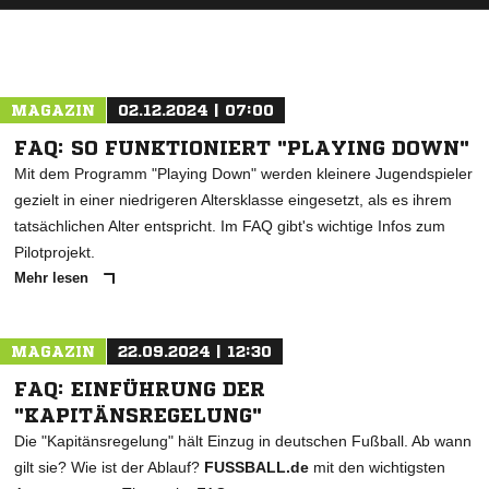
MAGAZIN
02.12.2024 | 07:00
FAQ: SO FUNKTIONIERT "PLAYING DOWN"
Mit dem Programm "Playing Down" werden kleinere Jugendspieler
gezielt in einer niedrigeren Altersklasse eingesetzt, als es ihrem
tatsächlichen Alter entspricht. Im FAQ gibt's wichtige Infos zum
Pilotprojekt.
Mehr lesen
MAGAZIN
22.09.2024 | 12:30
FAQ: EINFÜHRUNG DER
"KAPITÄNSREGELUNG"
Die "Kapitänsregelung" hält Einzug in deutschen Fußball. Ab wann
gilt sie? Wie ist der Ablauf?
FUSSBALL.de
mit den wichtigsten