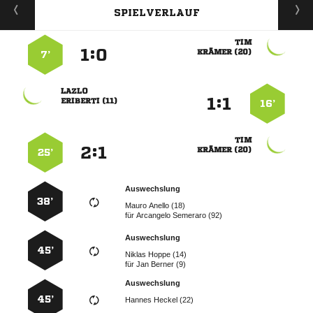
SPIELVERLAUF

:


 
7’

:


 
16’

:


 
25’
Auswechslung
38’
  
für
  
Auswechslung
45’
  
für
  
Auswechslung
45’
  