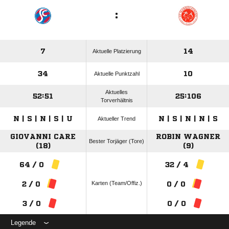
:
7
14
Aktuelle Platzierung
34
10
Aktuelle Punktzahl
Aktuelles
52:51
25:106
Torverhältnis
N | S | N | S | U
N | S | N | N | S
Aktueller Trend
GIOVANNI CARE
ROBIN WAGNER
Bester Torjäger (Tore)
(18)
(9)
64 / 0
32 / 4
Karten (Team/Offiz.)
2 / 0
0 / 0
3 / 0
0 / 0
Legende