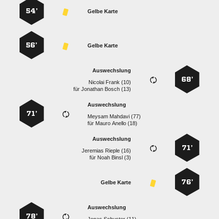
54’
Gelbe Karte
56’
Gelbe Karte
Auswechslung
68’
  
für
  
Auswechslung
71’
  
für
  
Auswechslung
71’
  
für
  
76’
Gelbe Karte
Auswechslung
78’