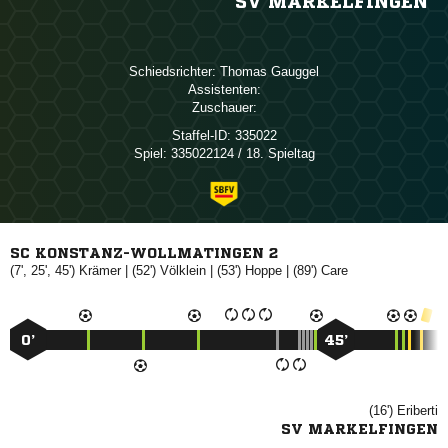
SV MARKELFINGEN
Schiedsrichter:
 
Assistenten:
Zuschauer:
Staffel-ID:
335022
Spiel:
335022124 / 18. Spieltag
SC KONSTANZ-WOLLMATINGEN 2
(7', 25', 45')

| (52')

| (53')

| (89')

0’
45’
(16')

SV MARKELFINGEN