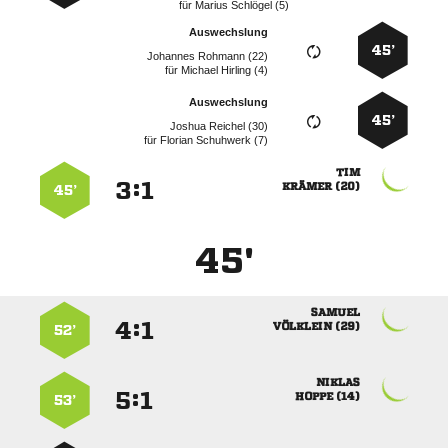
für
  
Auswechslung
45’
  
für
  
Auswechslung
45’
  
für
  

:


 
45’
45'

:


 
52’

:


 
53’