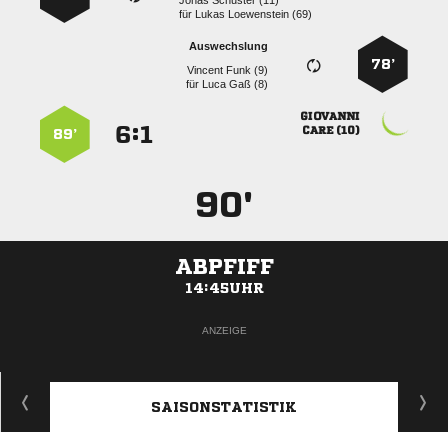
  
für
  
Auswechslung
78’
  
für
  

:


 
89’
90'
ABPFIFF
14:45UHR
ANZEIGE
SAISONSTATISTIK