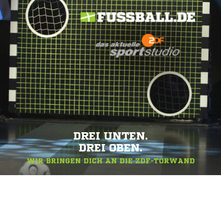
DREI UNTEN.
DREI OBEN.
WIR BRINGEN DICH AN DIE ZDF-TORWAND