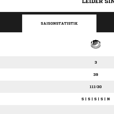
LEIDER S
SAISONSTATISTIK
3
39
111:30
S | S | S | S | N