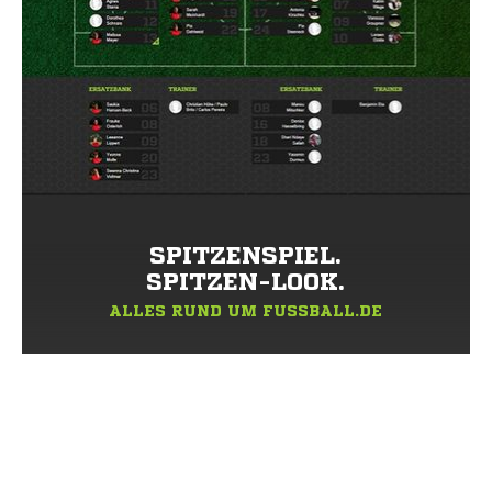
SPITZENSPIEL.
SPITZEN-LOOK.
ALLES RUND UM FUSSBALL.DE