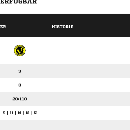
VERFÜGBAR
DER
HISTORIE
9
8
20:110
S | U | N | N | N