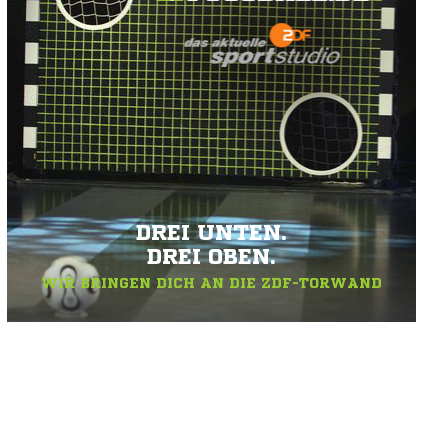
DREI UNTEN.
DREI OBEN.
WIR BRINGEN DICH AN DIE ZDF-TORWAND