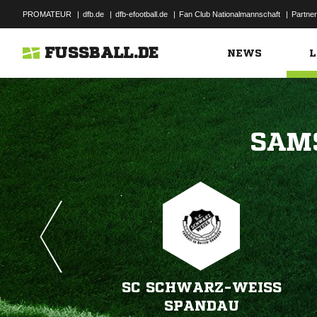
PROMATEUR
|
dfb.de
|
dfb-efootball.de
|
Fan Club Nationalmannschaft
|
Partner
FUSSBALL.DE
NEWS
L

SC SCHWARZ-WEISS S
PANDAU