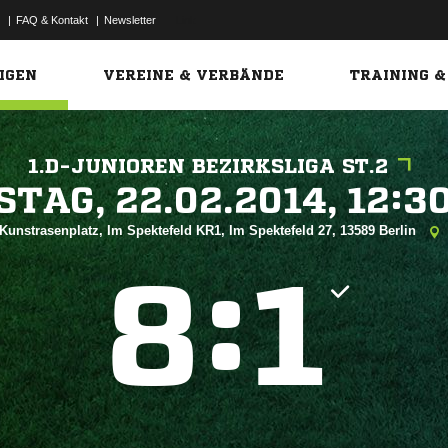
|
FAQ & Kontakt
|
Newsletter
Link
IGEN
VEREINE & VERBÄNDE
TRAINING &
1.D-JUNIOREN BEZIRKSLIGA ST.2
 


Kunstrasenplatz, Im Spektefeld KR1, Im Spektefeld 27, 13589 Berlin
:

