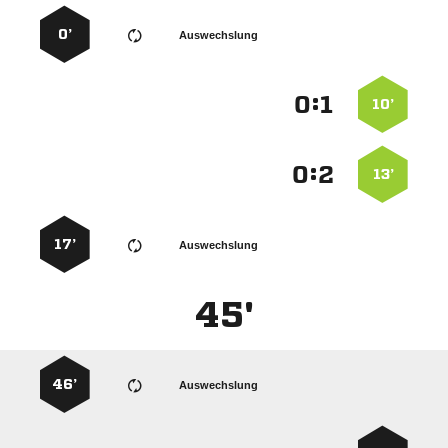
0’
Auswechslung
:


10’
:


13’
17’
Auswechslung
45'
46’
Auswechslung