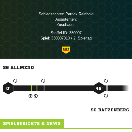
Schiedsrichter:
 
Assistenten:
Zuschauer:
Staffel-ID:
330007
Spiel:
330007010 / 2. Spieltag
SG ALLMEND
0’
45’
SG BATZENBERG
SPIELBERICHTE & NEWS