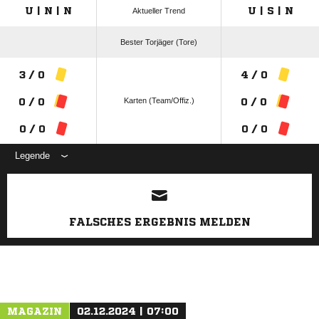
U | N | N
U | S | N
Aktueller Trend
Bester Torjäger (Tore)
3 / 0
4 / 0
Karten (Team/Offiz.)
0 / 0
0 / 0
0 / 0
0 / 0
Legende
ANZEIGE
FALSCHES ERGEBNIS MELDEN
MAGAZIN
02.12.2024 | 07:00