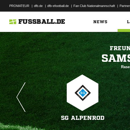
PROMATEUR
|
dfb.de
|
dfb-efootball.de
|
Fan Club Nationalmannschaft
|
Partner
FUSSBALL.DE
NEWS
L
FREUN

Rase
SG ALPENROD