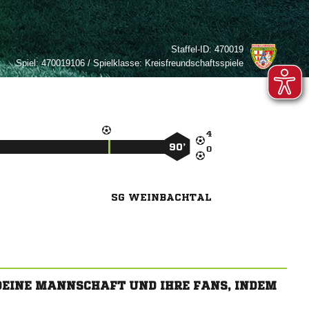
Staffel-ID:
470019
Spiel:
470019106 / Spielklasse: Kreisfreundschaftsspiele

90’

SG WEINBACHTAL
 DEINE MANNSCHAFT UND IHRE FANS, INDEM