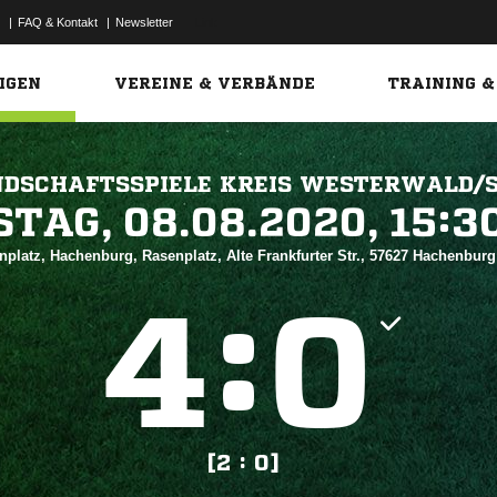
|
FAQ & Kontakt
|
Newsletter
Link
IGEN
VEREINE & VERBÄNDE
TRAINING &
DSCHAFTSSPIELE KREIS WESTERWALD/S
 


nplatz, Hachenburg, Rasenplatz, Alte Frankfurter Str., 57627 Hachenbur
:


[2 : 0]