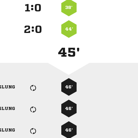
:


38’
:


44’
45'
SLUNG
46’
SLUNG
46’
SLUNG
46’