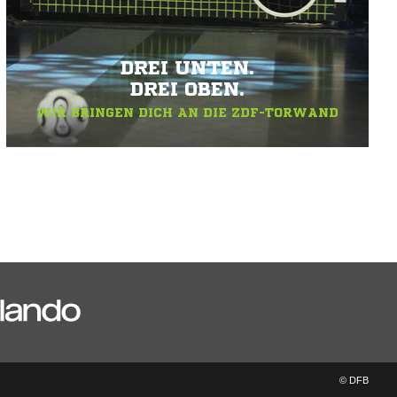
DREI UNTEN.
DREI OBEN.
WIR BRINGEN DICH AN DIE ZDF-TORWAND
© DFB