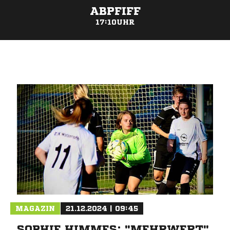
ABPFIFF
17:10UHR
ANZEIGE
MAGAZIN
21.12.2024 | 09:45
SOPHIE HIMMES: "MEHRWERT"