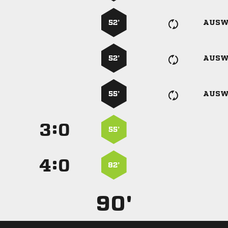
52’
AUSW
52’
AUSW
55’
AUSW
:


55’
:


82’
90'