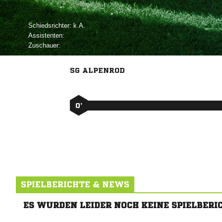
Schiedsrichter:

Assistenten:
Zuschauer:
SG ALPENROD
0’
SPIELBERICHTE & NEWS
ES WURDEN LEIDER NOCH KEINE SPIELBERI