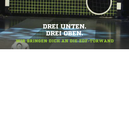
DREI UNTEN.
DREI OBEN.
WIR BRINGEN DICH AN DIE ZDF-TORWAND