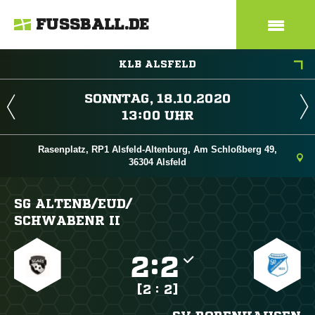
FUSSBALL.DE
KLB ALSFELD
 
 
Rasenplatz, RP1 Alsfeld-Altenburg, Am Schloßberg 49,
36304 Alsfeld
SG ALTENB/​EUD/​
SCHWABENR II

:

[2 : 2]