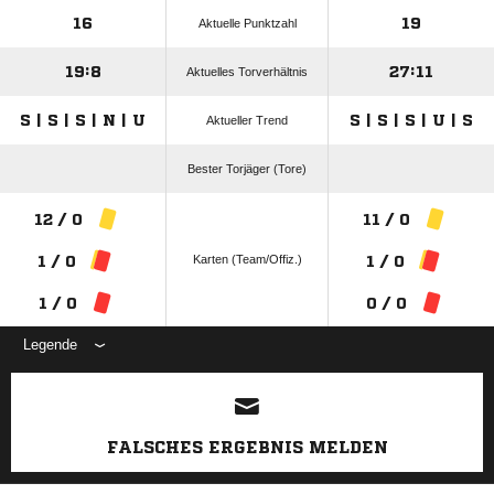
16
19
Aktuelle Punktzahl
19:8
27:11
Aktuelles Torverhältnis
S | S | S | N | U
S | S | S | U | S
Aktueller Trend
Bester Torjäger (Tore)
12 / 0
11 / 0
Karten (Team/Offiz.)
1 / 0
1 / 0
1 / 0
0 / 0
Legende
ANZEIGE
FALSCHES ERGEBNIS MELDEN