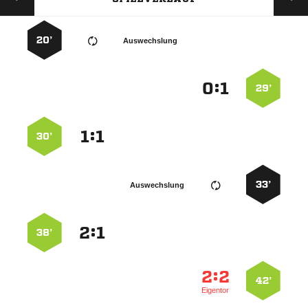
20’
Auswechslung
:


29’
:


30’
33’
Auswechslung
:


38’
:


42’
Eigentor