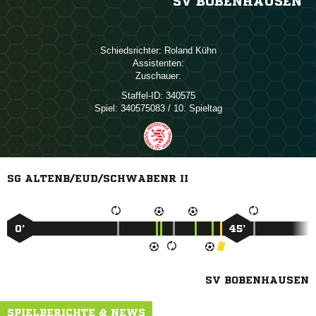
SV BOBENHAUSEN
Schiedsrichter:
 
Assistenten:
Zuschauer:
Staffel-ID:
340575
Spiel:
340575083 / 10. Spieltag
SG ALTENB/EUD/SCHWABENR II
0’
45’
SV BOBENHAUSEN
SPIELBERICHTE & NEWS