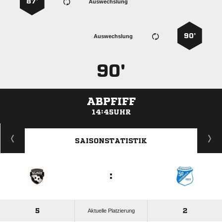
87’
Auswechslung
90’
Auswechslung
90'
ABPFIFF
14:45UHR
ANZEIGE
SAISONSTATISTIK
:
5
2
Aktuelle Platzierung