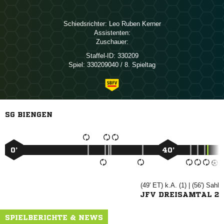
Schiedsrichter:
  
Assistenten:
Zuschauer:
Staffel-ID:
330209
Spiel:
330209040 / 8. Spieltag
SG BIENGEN
0’
40’
(49' ET) k.A. (1) | (56')

JFV DREISAMTAL 2
SPIELBERICHTE & NEWS