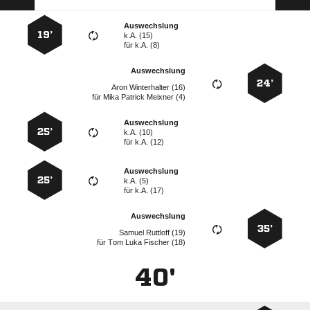
Auswechslung
19’
k.A. (15)
für
k.A. (8)
Auswechslung
24’
  
für
   
Auswechslung
25’
k.A. (10)
für
k.A. (12)
Auswechslung
25’
k.A. (5)
für
k.A. (17)
Auswechslung
35’
  
für
   
40'