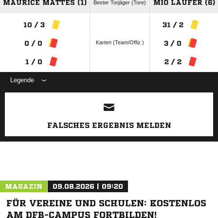
MAURICE MATTES (1)
MIO LÄUFER (6)
Bester Torjäger (Tore)
10 / 3
31 / 2
Karten (Team/Offiz.)
0 / 0
3 / 0
1 / 0
2 / 2
Legende
ANZEIGE
FALSCHES ERGEBNIS MELDEN
MAGAZIN
09.08.2026 | 09:20
FÜR VEREINE UND SCHULEN: KOSTENLOS
AM DFB-CAMPUS FORTBILDEN!