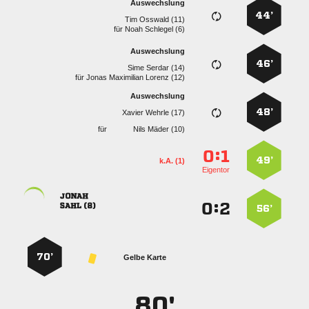
Auswechslung
44’
  
für
  
Auswechslung
46’
  
für
   
Auswechslung
48’
  
für
  
:


49’
k.A. (1)
Eigentor

:


 
56’
70’
Gelbe Karte
80'