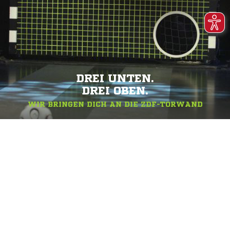
DREI UNTEN.
DREI OBEN.
WIR BRINGEN DICH AN DIE ZDF-TORWAND