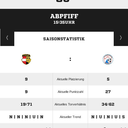
ABPFIFF
15:35UHR
ANZEIGE
SAISONSTATISTIK
:
9
5
Aktuelle Platzierung
9
27
Aktuelle Punktzahl
19:71
34:62
Aktuelles Torverhältnis
N | N | N | U | N
N | U | N | U | S
Aktueller Trend