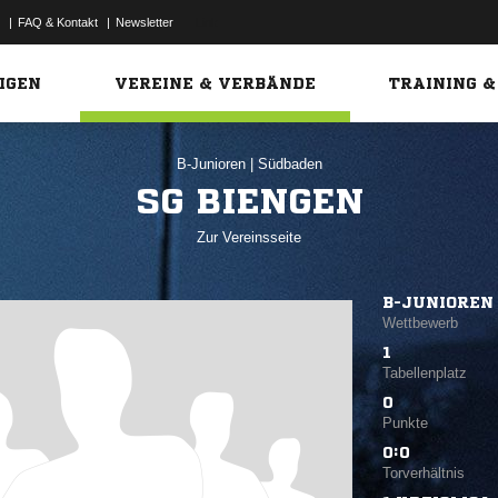
|
FAQ & Kontakt
|
Newsletter
Link
IGEN
VEREINE & VERBÄNDE
TRAINING &
B-Junioren
|
Südbaden
SG BIENGEN
Zur Vereinsseite
B-JUNIOREN
Wettbewerb
1
Tabellenplatz
0
Punkte
0:0
Torverhältnis