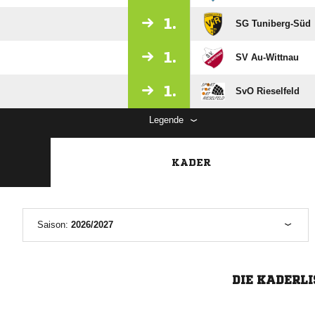
1.
SG Tuniberg-Süd
1.
SV Au-Wittnau
1.
SvO Rieselfeld
Legende
KADER
Saison:
2026/2027
DIE KADERLI