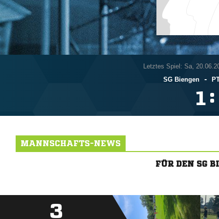
Letztes Spiel: Sa, 20.06.2
-
SG Biengen
PT
:

MANNSCHAFTS-NEWS
FÜR DEN SG 
3