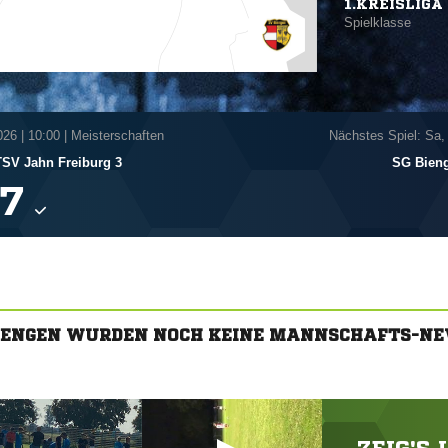
1.KREISLIGA 
Spielklasse
026
|
10:00 | Meisterschaften
Nächstes Spiel: Sa,
SV Jahn Freiburg 3
SG Bien

BIENGEN WURDEN NOCH KEINE MANNSCHAFTS-NE