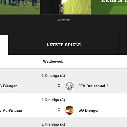
ZEIG'S
ANZEIGE
LETZTE SPIELE
Wettbewerb
1.Kreisliga (A)
:
G Biengen
JFV Dreisamtal 2
1.Kreisliga (A)
:
V Au-Wittnau
SG Biengen
1.Kreisliga (A)