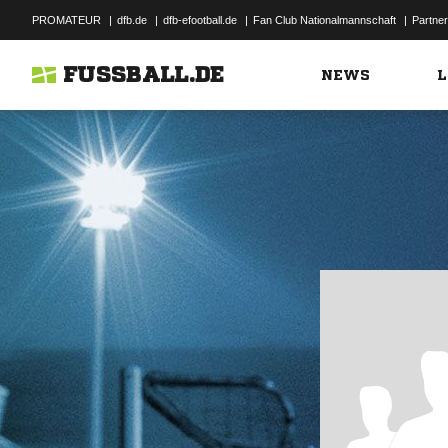
PROMATEUR
|
dfb.de
|
dfb-efootball.de
|
Fan Club Nationalmannschaft
|
Partner
FUSSBALL.DE
NEWS
L