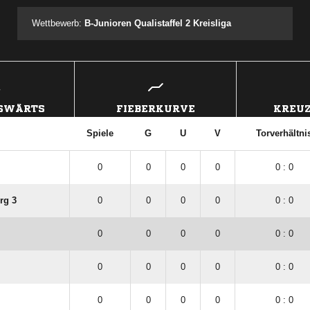
Wettbewerb:
B-Junioren Qualistaffel 2 Kreisliga
USWÄRTS
FIEBERKURVE
KREUZ
Spiele
G
U
V
Torverhältni
0
0
0
0
0 : 0
rg 3
0
0
0
0
0 : 0
0
0
0
0
0 : 0
0
0
0
0
0 : 0
0
0
0
0
0 : 0