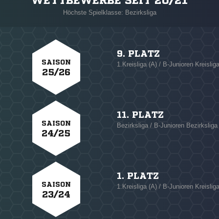
WETTBEWERBE SEIT 20/21
Höchste Spielklasse: Bezirksliga
9. PLATZ
SAISON
1.Kreisliga (A) / B-Junioren Kreislig
25/26
11. PLATZ
SAISON
Bezirksliga / B-Junioren Bezirksliga
24/25
1. PLATZ
SAISON
1.Kreisliga (A) / B-Junioren Kreislig
23/24