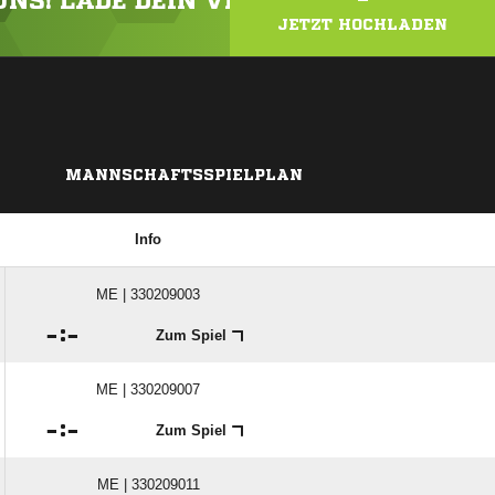
 UNS! LADE DEIN VIDEO ODER FOTO HOC
JETZT HOCHLADEN
MANNSCHAFTSSPIELPLAN
Info
ME | 330209003

:

Zum Spiel
ME | 330209007

:

Zum Spiel
ME | 330209011