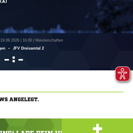
(A)
 19.09.2026
|
16:00 | Meisterschaften
-
gen
JFV Dreisamtal 2
:


WS ANGELEGT.
+