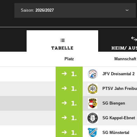
Saison:
2026/2027
TABELLE
HEIM/ A
Platz
Mannschaft
1.
JFV Dreisamtal 2
1.
PTSV Jahn Freibu
1.
SG Biengen
1.
SG Kappel-Ebnet
1.
SG Münstertal