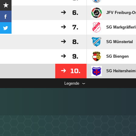
6.
JFV Freiburg-O
7.
SG Markgräflerl
8.
SG Münstertal
9.
SG Biengen
10.
SG Heitersheim
Legende