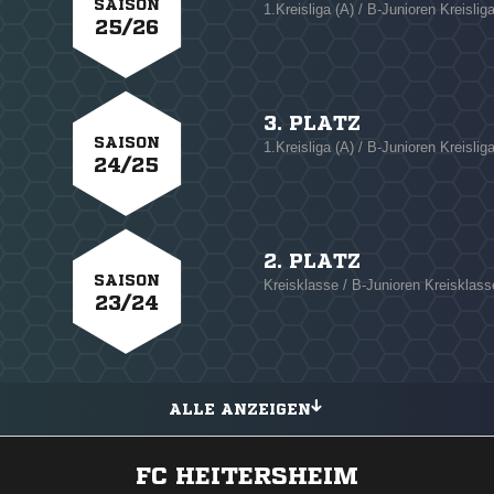
SAISON
1.Kreisliga (A) / B-Junioren Kreislig
25/26
3. PLATZ
SAISON
1.Kreisliga (A) / B-Junioren Kreislig
24/25
2. PLATZ
SAISON
Kreisklasse / B-Junioren Kreisklass
23/24
ALLE ANZEIGEN
FC HEITERSHEIM