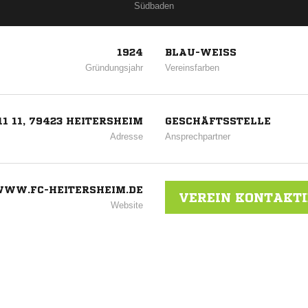
Südbaden
1924
BLAU-WEISS
Gründungsjahr
Vereinsfarben
1 11, 79423 HEITERSHEIM
GESCHÄFTSSTELLE
Adresse
Ansprechpartner
WW.FC-HEITERSHEIM.DE
VEREIN KONTAKT
Website
ANZEIGE