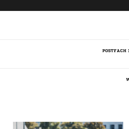
POSTFACH 1
W
Nachricht an FC Heitersheim