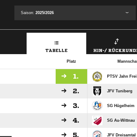
Saison:
2025/2026
TABELLE
HIN-/ RÜCKRUND
Platz
Mannschaf
1.
PTSV Jahn Frei
2.
JFV Tuniberg
3.
SG Hügelheim
4.
SG Au-Wittnau
5.
JFV Dreisamtal