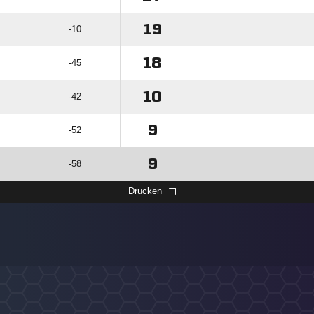
19
-10
18
-45
10
-42
9
-52
9
-58
Drucken