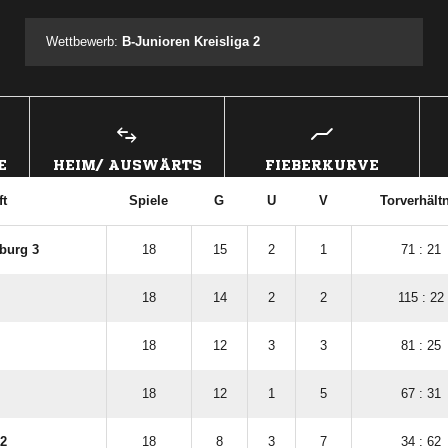
Wettbewerb:
B-Junioren Kreisliga 2
E
HEIM/ AUSWÄRTS
FIEBERKURVE
t
Spiele
G
U
V
Torverhält
burg 3
18
15
2
1
71 : 21
18
14
2
2
115 : 22
18
12
3
3
81 : 25
18
12
1
5
67 : 31
 2
18
8
3
7
34 : 62