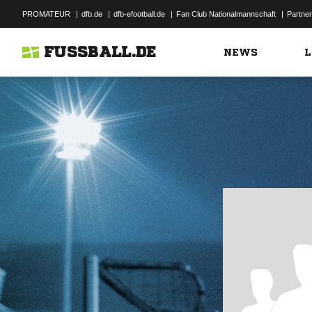
PROMATEUR
|
dfb.de
|
dfb-efootball.de
|
Fan Club Nationalmannschaft
|
Partner
FUSSBALL.DE
NEWS
L