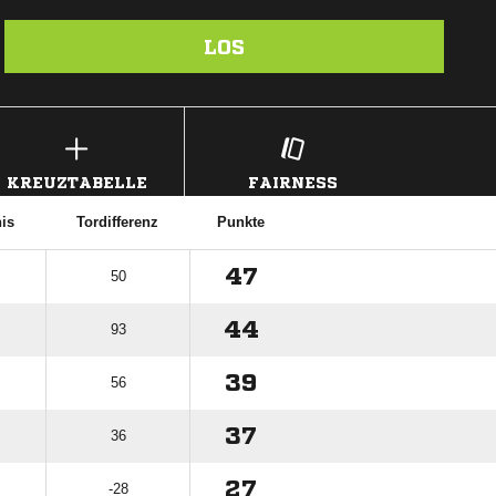
LOS
KREUZTABELLE
FAIRNESS
nis
Tordifferenz
Punkte
47
50
44
93
39
56
37
36
27
-28