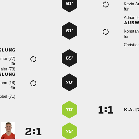
61’
 
für
 
AUSW
61’

für

SLUNG
65’
 
für
 
SLUNG
70’
 
für
 
:


70’
K.A. (
:


75’