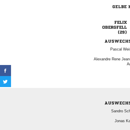
GELBE 



AUSWECH
 
  

AUSWECH
 
 