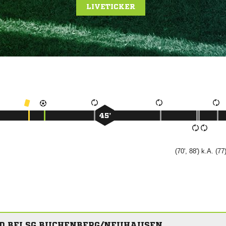
LIVETICKER
45’
(70', 88') k.A. (77)
 BEI SG BUCHENBERG/NEUHAUSEN