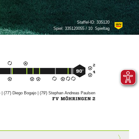
Staffel-ID:
335120
Spiel:
335120055 / 10. Spieltag

90’

 | (77')


| (79')
 

FV MÖHRINGEN 2