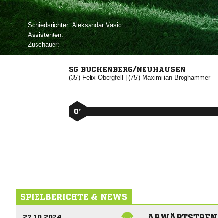
Schiedsrichter:
 
Assistenten:
Zuschauer:
SG BUCHENBERG/NEUHAUSEN
(35')


| (75')


0’
SPIELBERICHTE & NEWS
ABWÄRTSTREND
27.10.2024