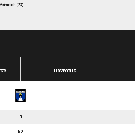
 
DER
HISTORIE
8
27