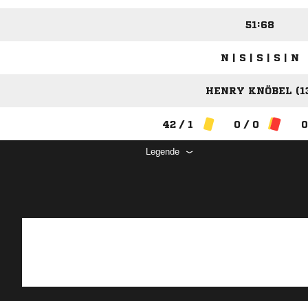
51:68
N | S | S | S | N
HENRY KNÖBEL (1
42 / 1
0 / 0
0
Legende