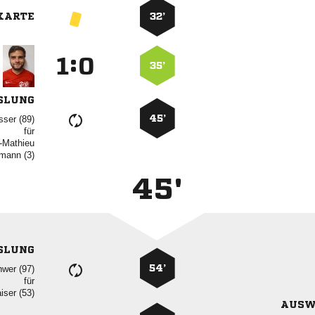
KARTE
32’
:


35’
SLUNG
45’
 
für

 
45'
SLUNG
54’
 
für
 
AUSW