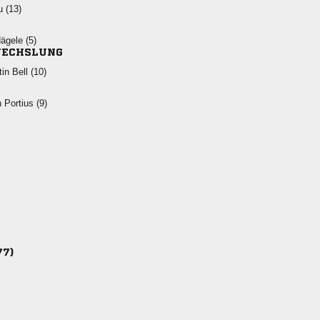
 
 
ECHSLUNG
  
  
77)