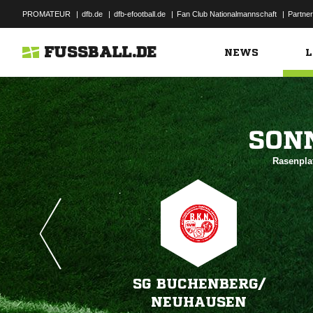
PROMATEUR
|
dfb.de
|
dfb-efootball.de
|
Fan Club Nationalmannschaft
|
Partner
FUSSBALL.DE
NEWS
L

Rasenpla
SG BUCHENBERG/​
NEUHAUSEN