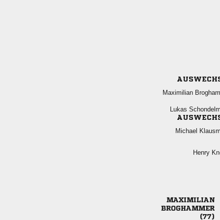
AUSWECH
 
 
AUSWECH
 
 


