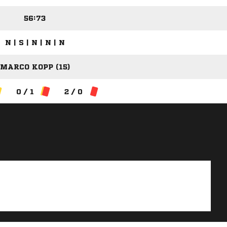
56:73
N | S | N | N | N
MARCO KOPP (15)
0 / 1
2 / 0