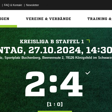
|
FAQ & Kontakt
|
Newsletter
Link
IGEN
VEREINE & VERBÄNDE
TRAINING &
KREISLIGA B STAFFEL 1
 


tz, Sportplatz Buchenberg, Beerenreute 2, 78126 Königsfeld im Schwar
:


[1 : 0]