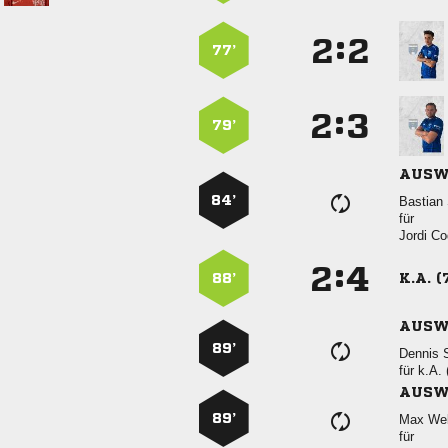
:


77’
:


79’
AUSW
84’
 
für
 
:


88’
K.A. (
AUSW
89’
 
für
k.A. 
AUSW
89’
 
für