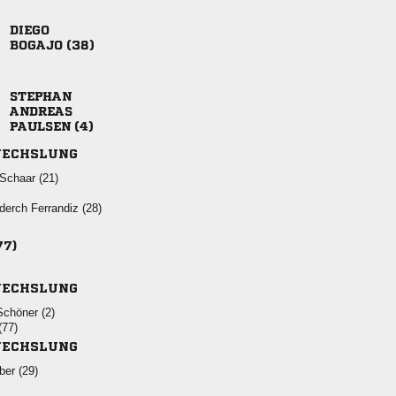

 


 
ECHSLUNG
 
  
77)
ECHSLUNG
 
(77)
ECHSLUNG
 