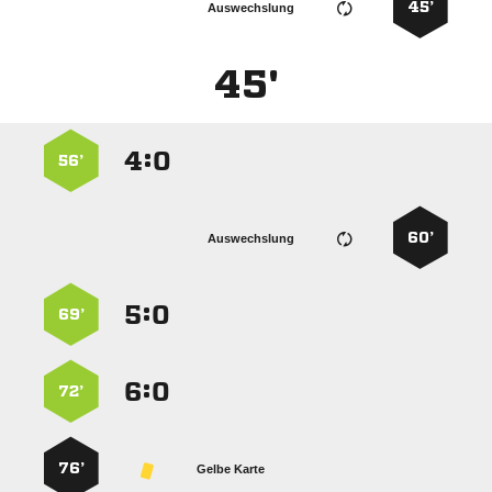
45’
Auswechslung
45'
:


56’
60’
Auswechslung
:


69’
:


72’
76’
Gelbe Karte