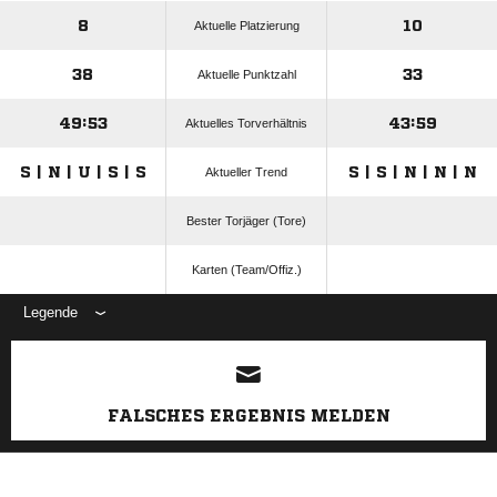
8
10
Aktuelle Platzierung
38
33
Aktuelle Punktzahl
49:53
43:59
Aktuelles Torverhältnis
S | N | U | S | S
S | S | N | N | N
Aktueller Trend
Bester Torjäger (Tore)
Karten (Team/Offiz.)
Legende
ANZEIGE
FALSCHES ERGEBNIS MELDEN