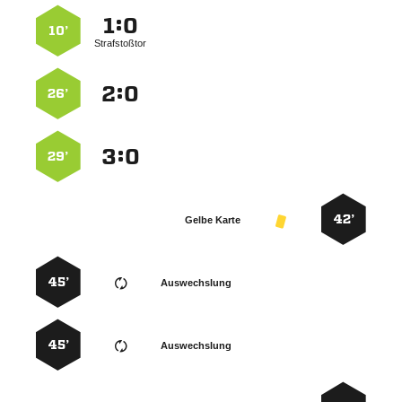
:


10’
Strafstoßtor
:


26’
:


29’
42’
Gelbe Karte
45’
Auswechslung
45’
Auswechslung