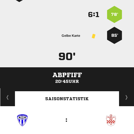
:


78’
85’
Gelbe Karte
90'
ABPFIFF
20:45UHR
ANZEIGE
SAISONSTATISTIK
: