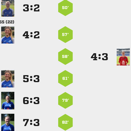
:


50’
 
:


57’
:


58’
:


61’
:


79’
:


82’