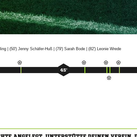

| (50')


| (79')


| (82')


45’
CHTE ANGELEGT. UNTERSTÜTZE DEINEN VEREIN,