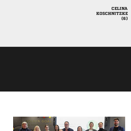


