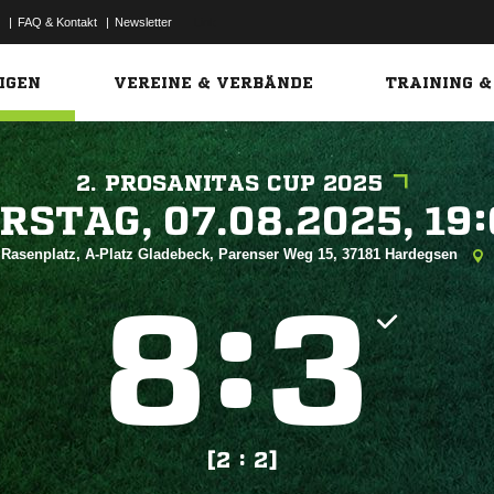
|
FAQ & Kontakt
|
Newsletter
Link
IGEN
VEREINE & VERBÄNDE
TRAINING &
2. PROSANITAS CUP 2025
 


Rasenplatz, A-Platz Gladebeck, Parenser Weg 15, 37181 Hardegsen
:


[2 : 2]