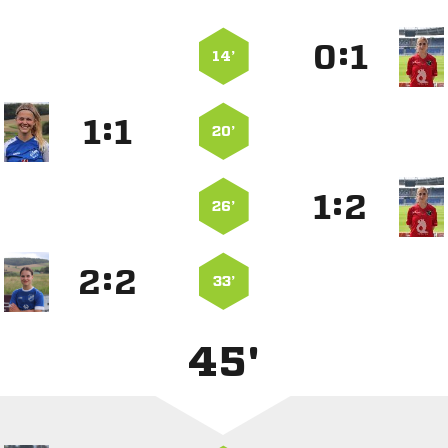
:


14’
:


20’
:


26’
:


33’
45'