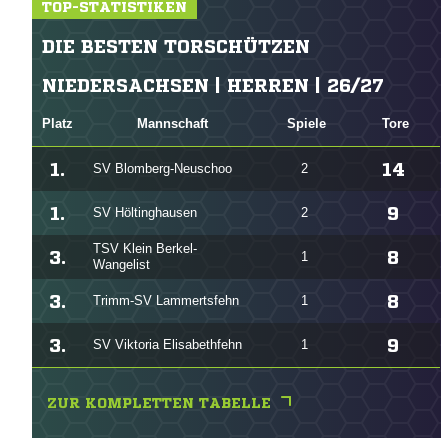
TOP-STATISTIKEN
DIE BESTEN TORSCHÜTZEN
NIEDERSACHSEN | HERREN | 26/27
Platz
Mannschaft
Spiele
Tore
1.
14
SV Blomberg-Neuschoo
2
1.
9
SV Höltinghausen
2
TSV Klein Berkel-
3.
8
1
Wangelist
3.
8
Trimm-SV Lammertsfehn
1
3.
9
SV Viktoria Elisabethfehn
1
ZUR KOMPLETTEN TABELLE