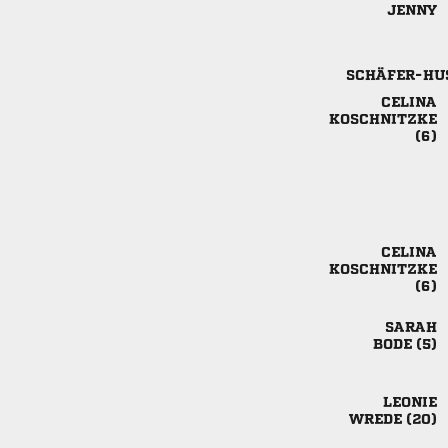









 

 