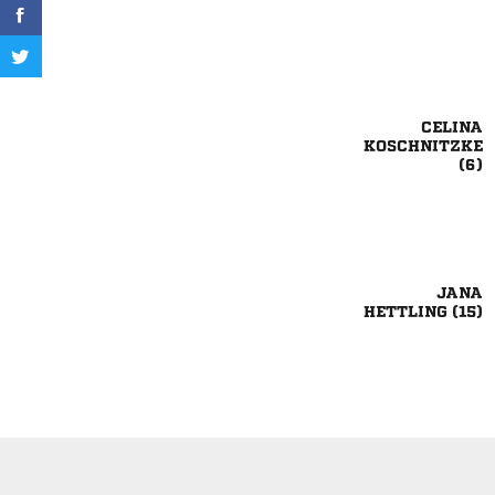




 