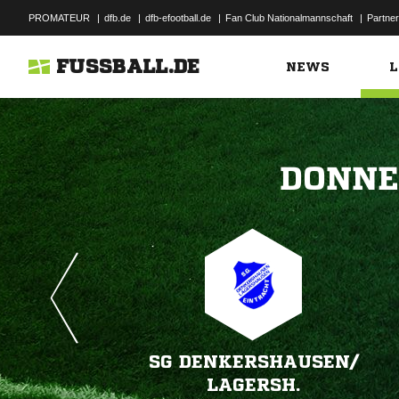
PROMATEUR
|
dfb.de
|
dfb-efootball.de
|
Fan Club Nationalmannschaft
|
Partner
FUSSBALL.DE
NEWS
L

SG DENKERSHAUSEN/​
LAGERSH.