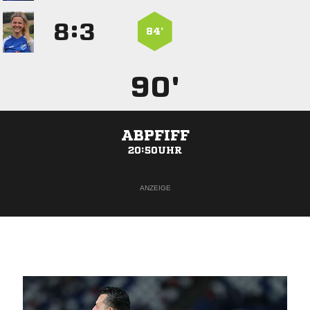
:


84’
90'
ABPFIFF
20:50UHR
ANZEIGE