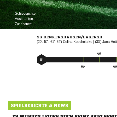
Schiedsrichter:
Assistenten:
Zuschauer:
SG DENKERSHAUSEN/LAGERSH.
(20', 57', 61', 84')


| (33')


0’
SPIELBERICHTE & NEWS
ES WURDEN LEIDER NOCH KEINE SPIELBERI