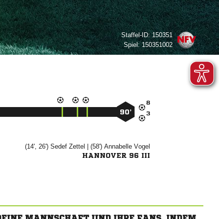
Staffel-ID:
150351
Spiel:
150351002

90’

(14', 26')


| (58')


HANNOVER 96 III
 DEINE MANNSCHAFT UND IHRE FANS, INDEM