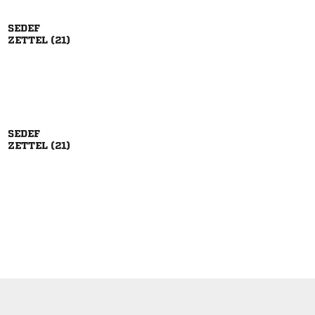

 

 