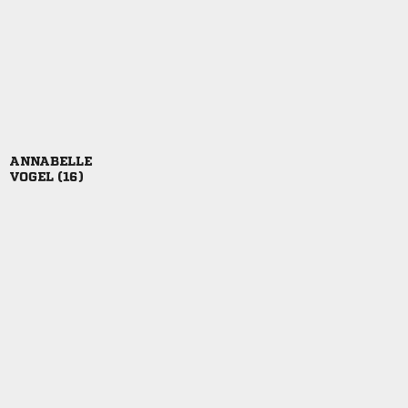

 