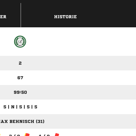
DER
HISTORIE
2
67
99:50
S | N | S | S | S
AX BEHNISCH (31)