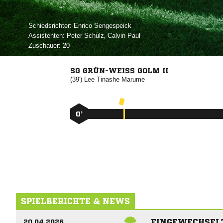
Schiedsrichter:
 
Assistenten:
 
,  
Zuschauer:
20
SG GRÜN-WEISS GOLM II
(39')
 

0’
SPIELBERICHTE & NEWS
EINGEWECHSEL
20.04.2026