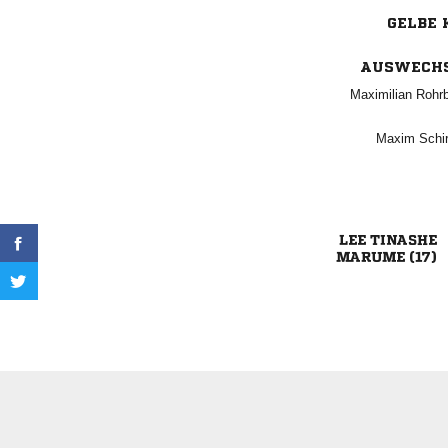
GELBE 
AUSWECH
 
 
 
 