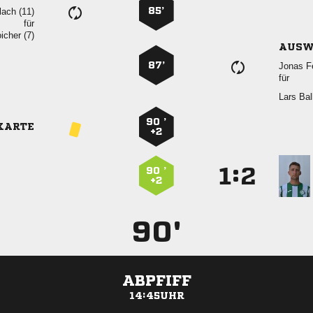
85’
 
für
 
AUSW
87’
 
für
 
90 ’
KARTE
+2
:


90 ’
+2
90'
ABPFIFF
14:45UHR