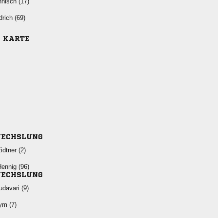
 
 
E KARTE
ECHSLUNG
 
 
ECHSLUNG
 
 