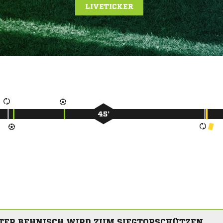
LIVETICKER
45’
TER BEHNISCH WIRD ZUM SIEGTORSCHÜTZEN