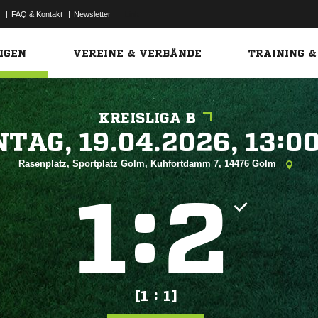
|
FAQ & Kontakt
|
Newsletter
Link
IGEN
VEREINE & VERBÄNDE
TRAINING &
KREISLIGA B
 


Rasenplatz, Sportplatz Golm, Kuhfortdamm 7, 14476 Golm
:


[1 : 1]