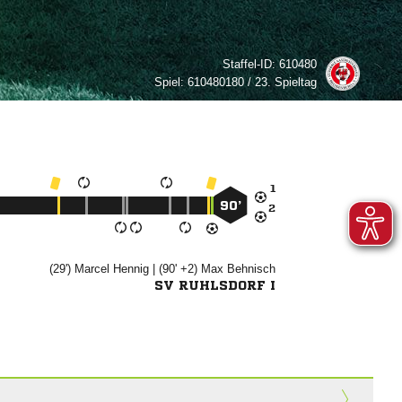
Staffel-ID:
610480
Spiel:
610480180 / 23. Spieltag

90’

(29')


| (90' +2)


SV RUHLSDORF I