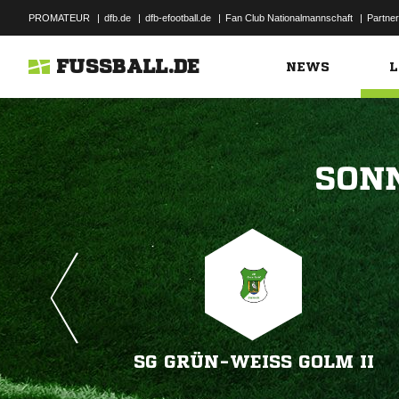
PROMATEUR
|
dfb.de
|
dfb-efootball.de
|
Fan Club Nationalmannschaft
|
Partner
FUSSBALL.DE
NEWS
L

SG GRÜN-WEISS GOLM II