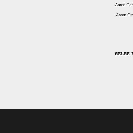
 
 
GELBE 