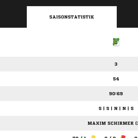
SAISONSTATISTIK
3
54
90:69
S | S | N | N | S
MAXIM SCHIRMER (