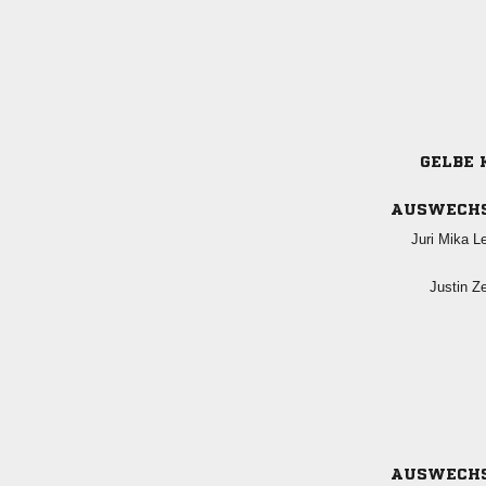
GELBE 
AUSWECH
  
 
AUSWECH