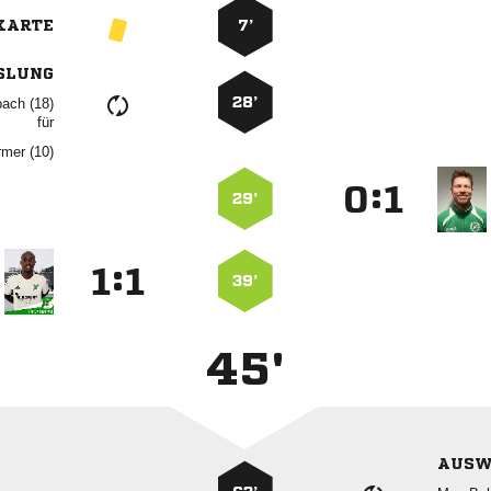
KARTE
7’
SLUNG
28’
 
für
 
:


29’
:


39’
45'
AUSW