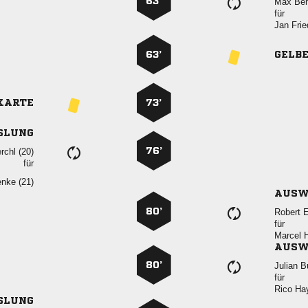
63’
 
für
 
63’
GELB
KARTE
73’
SLUNG
76’
 
für
 
AUSW
80’
 
für
 
AUSW
80’
 
für
 
SLUNG