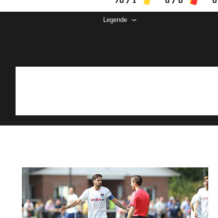
70 / 1
0 / 0
0
Legende