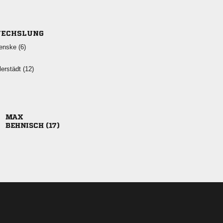
ECHSLUNG
 
 

 