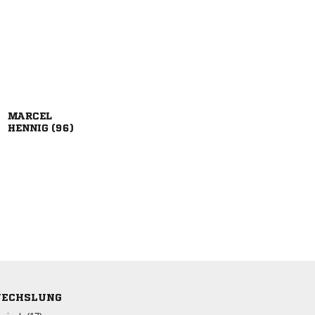

 
ECHSLUNG