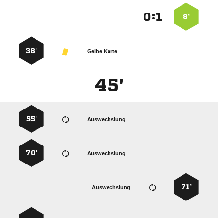
:


8’
38’
Gelbe Karte
45'
55’
Auswechslung
70’
Auswechslung
71’
Auswechslung