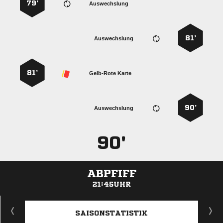
79’
Auswechslung
81’
Auswechslung
81’
Gelb-Rote Karte
90’
Auswechslung
90'
ABPFIFF
21:45UHR
ANZEIGE
SAISONSTATISTIK