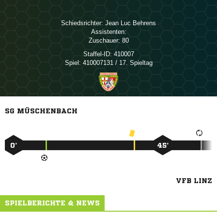
Schiedsrichter:
  
Assistenten:
Zuschauer:
80
Staffel-ID:
410007
Spiel:
410007131 / 17. Spieltag
SG MÜSCHENBACH
0’
45’
VFB LINZ
SPIELBERICHTE & NEWS