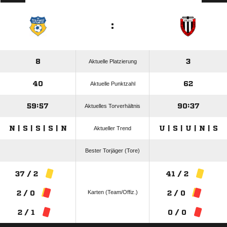
:
8
3
Aktuelle Platzierung
40
62
Aktuelle Punktzahl
59:57
90:37
Aktuelles Torverhältnis
N | S | S | S | N
U | S | U | N | S
Aktueller Trend
Bester Torjäger (Tore)
37 / 2
41 / 2
Karten (Team/Offiz.)
2 / 0
2 / 0
2 / 1
0 / 0